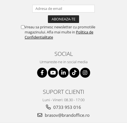
Suporturi si huse telefoane &
tablete
Periferice PC si accesorii
Ergnonomice
Vreau sa primesc newsletter cu promotiile
Audio
magazinului. Afla mai multe in
Politica de
Confidentialitate
Boxe portabile
Casti
SOCIAL
Tehnica si mobilier pentru birou
Laminatoare
Urmareste-ne in social media
Folii laminare
Accesorii mobilier
Ghilotine și Trimmere
SUPORT CLIENTI
Calculatoare de birou
Luni - Vineri: 08.30 - 17:00
Distrugatoare documente
0733 953 016
Cosuri de gunoi pentru birou
brasov@brandoffice.ro
Scaune, birouri si produse