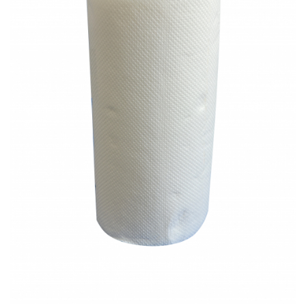
Bibliorafturi, caiete mecanice,
separatoare
Capsatoare, capse si perforatoare
Caiete si blocnotesuri
Dosare, folii protectie si mape
Accesorii diverse pentru birou
Etichetare si ambalare
Arhivare si depozitare
Instrumente de scris
Pixuri de plastic
Pixuri metalice
Pixuri cu gel
Stilouri
Seturi de scris Premium
Instrumente de scris eco
Creioane mecanice si grafit