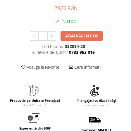
Rollere
79,73 RON
Finelinere
Textmarkere
IN STOC
Markere diverse
Carioci si creioane colorate
ADAUGA IN COS
Rezerve instrumente scris
Cod Produs:
352094-20
Tavite documente si suporturi
Ai nevoie de ajutor?
0733 953 016
Ascutitori, radiere, agrafe
Foarfece pentru birou
Adauga la Favorite
Cere informatii
Curatenie si igiena
Produse Antibacteriene
Articole pentru baie
Articole pentru bucatarie
Producție pe Unitate Protejată
11 angajați cu dizabilități
Brand Product UP
în echipa noastră
Maturi, mopuri si galeti
Hartie igienica, prosoape hartie si
dispensere
Experiență din 2008
Transport GRATUIT