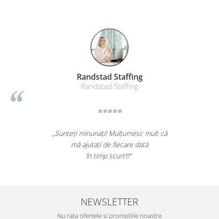
Table magnetice (whiteboard-uri)
Electronice si accesorii tech
Gadgeturi mobile
Securitate digitala
Adaptoare de calatorie
Randstad Staffing
Baterii si acumulatori
Randstad Staffing
Cabluri si conectivitate
Incarcatoare wireless
⭐⭐⭐⭐⭐
Incarcatoare cu fir si auto
„Sunteți minunați! Mulțumesc mult că
Ceasuri smart - Smartwatch
mă ajutați de fiecare dată
Baterii externe - Powerbanks
în timp scurt!!!”
Accesorii localizare (FindMy)
Cartuse, tonere, consumabile PC
Standuri PC si suporturi
NEWSLETTER
ergonomice
Nu rata ofertele si promotiile noastre