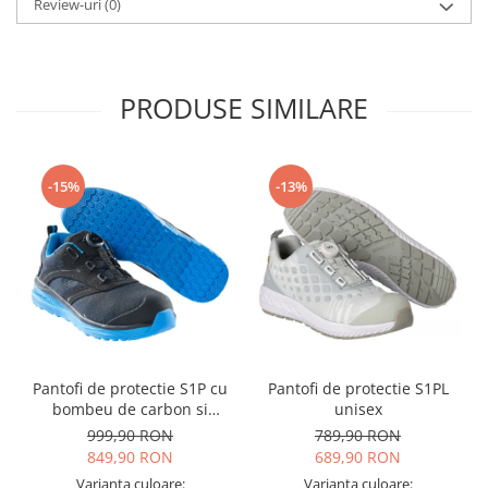
Review-uri
(0)
Camasi
Pantaloni
Pantaloni cu pieptar
Hanorace
PRODUSE SIMILARE
Jachete
Impermeabile
Veste
-15%
-13%
Reflectorizante
Incaltaminte
Incaltaminte de lucru si protectie
Incaltaminte de oras si munte
Echipamente medicale
Manusi de protectie
Pantofi de protectie S1P cu
Pantofi de protectie S1PL
Accesorii pentru protectia capului
bombeu de carbon si
unisex
Casti de protectie
inchidere BOAÂ® Fit
999,90 RON
789,90 RON
Antifoane
849,90 RON
689,90 RON
Ochelari de protectie si viziere
Varianta culoare:
Varianta culoare: