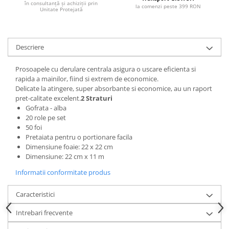
în consultanță și achiziții prin
Articole pentru rufe, casa,
la comenzi peste 399 RON
Unitate Protejată
geamuri, mobila
Articole pentru birou, suprafete,
pardoseli
Descriere
Intretinere si odorizante masina
Prosoapele cu derulare centrala asigura o uscare eficienta si
Saci de gunoi
rapida a mainilor, fiind si extrem de economice.
Delicate la atingere, super absorbante si economice, au un raport
Accesorii pentru curatenie
pret-calitate excelent.​​​​​​​
2 Straturi
Tipografie si stampile
Gofrata - alba
20 role pe set
Formulare tipizate
50 foi
Caiete si blocnotesuri
Pretaiata pentru o portionare facila
personalizate
Dimensiune foaie: 22 x 22 cm
Dimensiune: 22 cm x 11 m
Stampile, tusiere si tus
Informatii conformitate produs
Protectia muncii si Imbracaminte
Imbracaminte
Caracteristici
Tricouri
Intrebari frecvente
Bluze & Pulovere