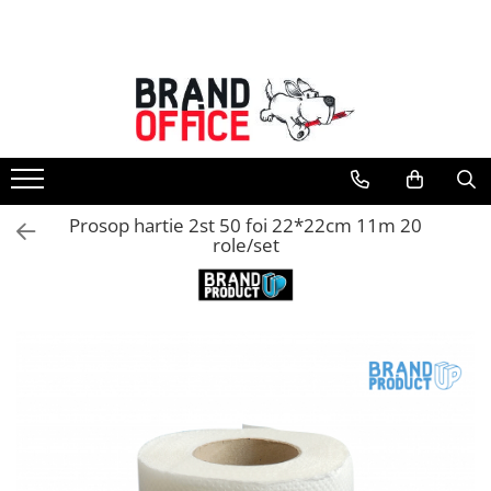
Toate Produsele
Unitate Protejata - PRODUCTIE
Hartie copiator si produse
tipografice
Produse consumabile din hartie
Prosop hartie 2st 50 foi 22*22cm 11m 20
Detergenti si dezinfectanti
role/set
Formulare tipizate
Saci menajeri (Unitate Protejata)
Agende, calendare si organizatoare
Agende personalizabile
Organizatoare business
Birotica si papetarie
Hartie si articole din hartie