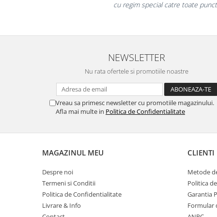
la fel si clienti
Masti de protectie respiratorie
Sepci, caciuli si esarfe
Pachete promotionale
Accesorii pentru protectia muncii
NEWSLETTER
Sosete de lucru
Nu rata ofertele si promotiile noastre
Branturi
Diverse accesorii
Articole de unica folosinta
Vreau sa primesc newsletter cu promotiile magazinului.
Afla mai multe in
Politica de Confidentialitate
Copii - tricouri si hanorace
Comunicare si prezentare
Flipchart-uri
MAGAZINUL MEU
CLIENTI
Ecrane Interactive
Despre noi
Metode de
Sisteme de afisare
Termeni si Conditii
Politica d
Ecrane de proiectie
Politica de Confidentialitate
Garantia 
Accesorii prezentare
Livrare & Info
Formular 
Contact
ANPC