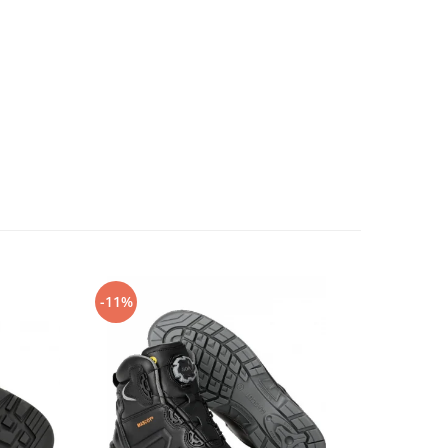
-11%
-14%