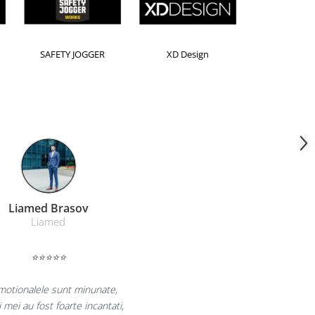
ion
Kensington
Leitz
Farmacom Brasov
Farmacom
⭐⭐⭐⭐⭐
e bucuram pentru reluarea colaborarii si
eclaram multumiti pentru produsele plasate