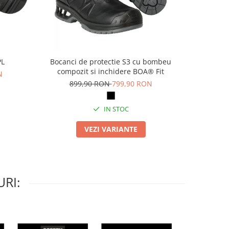
PL
Bocanci de protectie S3 cu bombeu
Pa
compozit si inchidere BOA® Fit
N
69
899,90 RON
799,90 RON
IN STOC
VEZI VARIANTE
RI: