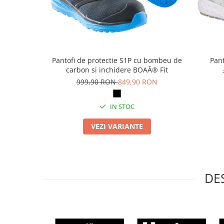
Articole pentru rufe, casa,
geamuri, mobila
Articole pentru birou, suprafete,
pardoseli
Intretinere si odorizante masina
Pantofi de protectie S1P cu bombeu de
Pant
carbon si inchidere BOAÂ® Fit
Saci de gunoi
999,90 RON
849,90 RON
Accesorii pentru curatenie
Tipografie si stampile
IN STOC
Formulare tipizate
VEZI VARIANTE
Caiete si blocnotesuri
personalizate
Stampile, tusiere si tus
Protectia muncii si Imbracaminte
DE
Imbracaminte
Tricouri
Bluze & Pulovere