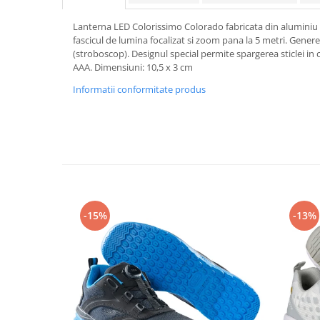
Rollere
Finelinere
Lanterna LED Colorissimo Colorado fabricata din aluminiu 
fascicul de lumina focalizat si zoom pana la 5 metri. Gene
Textmarkere
(stroboscop). Designul special permite spargerea sticlei in 
Markere diverse
AAA. Dimensiuni: 10,5 x 3 cm
Carioci si creioane colorate
Informatii conformitate produs
Rezerve instrumente scris
Tavite documente si suporturi
Ascutitori, radiere, agrafe
Foarfece pentru birou
Curatenie si igiena
Produse Antibacteriene
-15%
-13%
Articole pentru baie
Articole pentru bucatarie
Maturi, mopuri si galeti
Hartie igienica, prosoape hartie si
dispensere