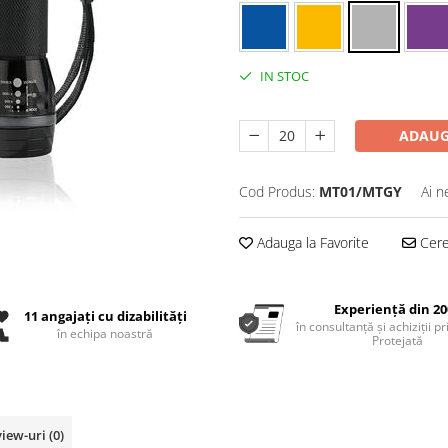
IN STOC
ADAUG
Cod Produs:
MT01/MTGY
Ai n
Adauga la Favorite
Cere 
Experiență din 20
11 angajați cu dizabilități
în consultanță și achiziții p
în echipa noastră
Protejată
view-uri
(0)