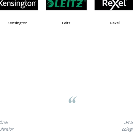
Esselte
Faber Castell
Hor
rasov
d
⭐
unt minunate,
„N
oarte incantati,
ne d