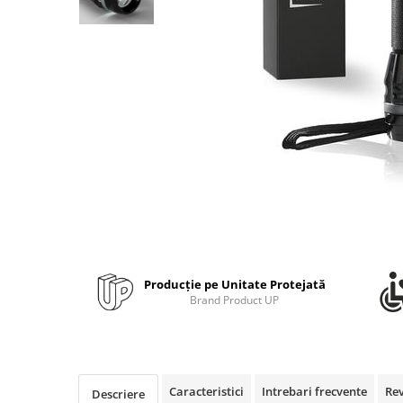
Bibliorafturi, caiete mecanice,
separatoare
Capsatoare, capse si perforatoare
Caiete si blocnotesuri
Dosare, folii protectie si mape
Accesorii diverse pentru birou
Etichetare si ambalare
Arhivare si depozitare
Instrumente de scris
Pixuri de plastic
Pixuri metalice
Producție pe Unitate Protejată
Pixuri cu gel
Brand Product UP
Stilouri
Seturi de scris Premium
Instrumente de scris eco
Creioane mecanice si grafit
Caracteristici
Intrebari frecvente
Re
Descriere