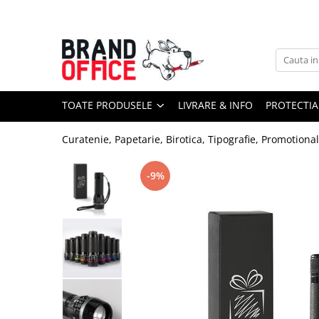
Toate Produsele
Unitate Protejata - PRODUCTIE
Hartie copiator si produse
TOATE PRODUSELE
LIVRARE & INFO
PROTECTIA
tipografice
Produse consumabile din hartie
Curatenie, Papetarie, Birotica, Tipografie, Promotiona
Detergenti si dezinfectanti
Formulare tipizate
-9%
Saci menajeri (Unitate Protejata)
Agende, calendare si organizatoare
Agende personalizabile
Organizatoare business
Birotica si papetarie
Hartie si articole din hartie