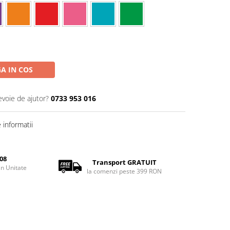
A IN COS
evoie de ajutor?
0733 953 016
informatii
08
Transport GRATUIT
rin Unitate
la comenzi peste 399 RON