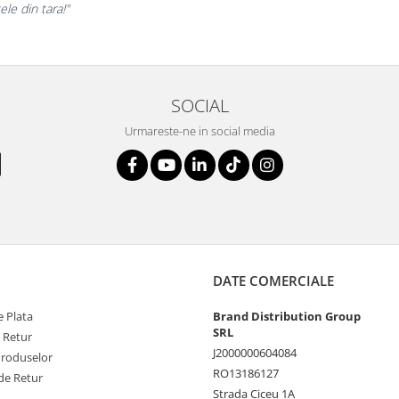
i nostri!”
SOCIAL
Urmareste-ne in social media
DATE COMERCIALE
 Plata
Brand Distribution Group
SRL
e Retur
J2000000604084
Produselor
RO13186127
de Retur
Strada Ciceu 1A