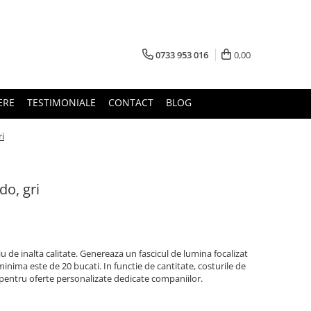
0733 953 016
0,00
ERE
TESTIMONIALE
CONTACT
BLOG
ri
do, gri
 de inalta calitate. Genereaza un fascicul de lumina focalizat
nima este de 20 bucati. In functie de cantitate, costurile de
 pentru oferte personalizate dedicate companiilor.