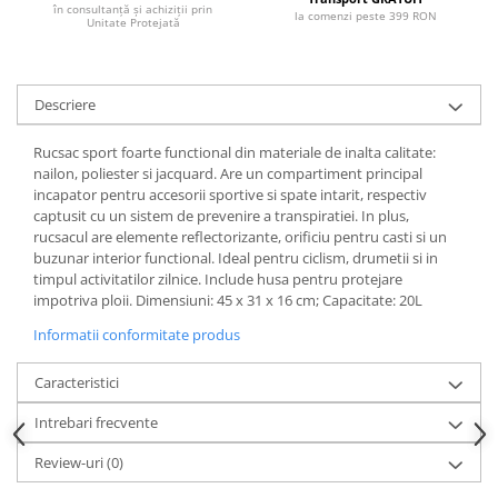
în consultanță și achiziții prin
la comenzi peste 399 RON
Unitate Protejată
Descriere
Rucsac sport foarte functional din materiale de inalta calitate:
nailon, poliester si jacquard. Are un compartiment principal
incapator pentru accesorii sportive si spate intarit, respectiv
captusit cu un sistem de prevenire a transpiratiei. In plus,
rucsacul are elemente reflectorizante, orificiu pentru casti si un
buzunar interior functional. Ideal pentru ciclism, drumetii si in
timpul activitatilor zilnice. Include husa pentru protejare
impotriva ploii. Dimensiuni: 45 x 31 x 16 cm; Capacitate: 20L
Informatii conformitate produs
Caracteristici
Intrebari frecvente
Review-uri
(0)