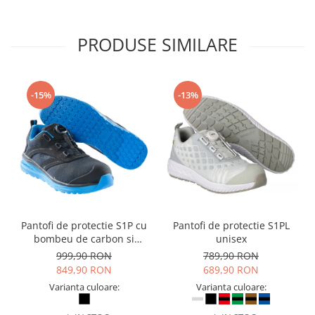
PRODUSE SIMILARE
-15%
-13%
Pantofi de protectie S1P cu
Pantofi de protectie S1PL
bombeu de carbon si
unisex
inchidere BOAÂ® Fit
999,90 RON
789,90 RON
849,90 RON
689,90 RON
Varianta culoare:
Varianta culoare: