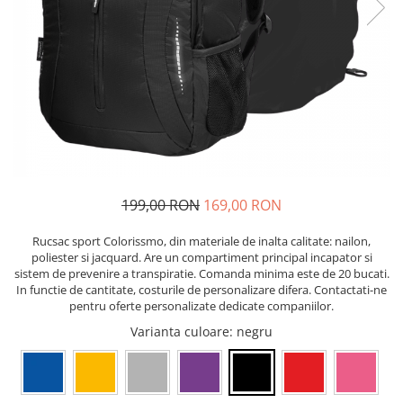
Pixuri cu gel
ergonomice
Echipamente medicale
Stilouri
Suporturi si huse telefoane &
Seturi de scris Premium
Manusi de protectie
tablete
Instrumente de scris eco
Accesorii pentru protectia capului
Periferice PC si accesorii
Creioane mecanice si grafit
Ergnonomice
Casti de protectie
Rollere
Antifoane
Audio
Finelinere
Ochelari de protectie si viziere
Boxe portabile
Textmarkere
Masti de protectie respiratorie
Casti
Markere diverse
Sepci, caciuli si esarfe
199,00 RON
169,00 RON
Carioci si creioane colorate
Pachete promotionale
Rezerve instrumente scris
Rucsac sport Colorissmo, din materiale de inalta calitate: nailon,
Accesorii pentru protectia muncii
poliester si jacquard. Are un compartiment principal incapator si
Tavite documente si suporturi
sistem de prevenire a transpiratie. Comanda minima este de 20 bucati.
Sosete de lucru
Ascutitori, radiere, agrafe
In functie de cantitate, costurile de personalizare difera. Contactati-ne
Branturi
pentru oferte personalizate dedicate companiilor.
Foarfece pentru birou
Diverse accesorii
Varianta culoare
: negru
Articole de unica folosinta
Copii - tricouri si hanorace