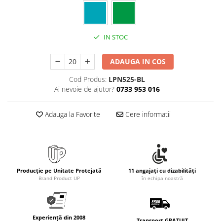
IN STOC
ADAUGA IN COS
Cod Produs:
LPN525-BL
Ai nevoie de ajutor?
0733 953 016
Adauga la Favorite
Cere informatii
Producție pe Unitate Protejată
11 angajați cu dizabilități
Brand Product UP
în echipa noastră
Experiență din 2008
Transport GRATUIT