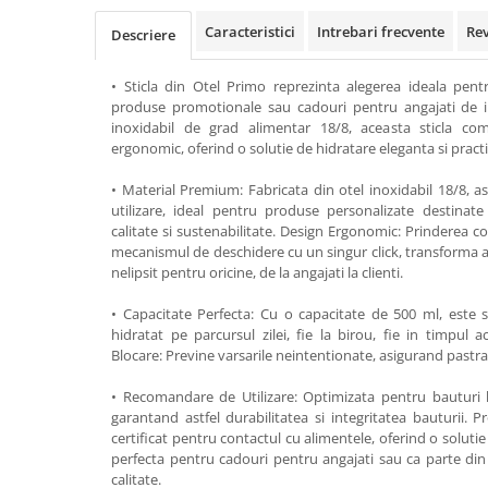
Rollere
Caracteristici
Intrebari frecvente
Re
Descriere
Finelinere
Textmarkere
• Sticla din Otel Primo reprezinta alegerea ideala pen
Markere diverse
produse promotionale sau cadouri pentru angajati de ina
Carioci si creioane colorate
inoxidabil de grad alimentar 18/8, aceasta sticla com
ergonomic, oferind o solutie de hidratare eleganta si practi
Rezerve instrumente scris
Tavite documente si suporturi
• Material Premium: Fabricata din otel inoxidabil 18/8, as
utilizare, ideal pentru produse personalizate destina
Ascutitori, radiere, agrafe
calitate si sustenabilitate. Design Ergonomic: Prinderea c
Foarfece pentru birou
mecanismul de deschidere cu un singur click, transforma ac
nelipsit pentru oricine, de la angajati la clienti.
Curatenie si igiena
Produse Antibacteriene
• Capacitate Perfecta: Cu o capacitate de 500 ml, este
hidratat pe parcursul zilei, fie la birou, fie in timpul a
Articole pentru baie
Blocare: Previne varsarile neintentionate, asigurand pastra
Articole pentru bucatarie
• Recomandare de Utilizare: Optimizata pentru bauturi 
Maturi, mopuri si galeti
garantand astfel durabilitatea si integritatea bauturii. 
certificat pentru contactul cu alimentele, oferind o solutie
Hartie igienica, prosoape hartie si
perfecta pentru cadouri pentru angajati sau ca parte di
dispensere
calitate.