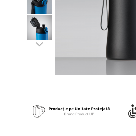
Bibliorafturi, caiete mecanice,
separatoare
Capsatoare, capse si perforatoare
Caiete si blocnotesuri
Dosare, folii protectie si mape
Accesorii diverse pentru birou
Etichetare si ambalare
Arhivare si depozitare
Instrumente de scris
Pixuri de plastic
Pixuri metalice
Pixuri cu gel
Stilouri
Producție pe Unitate Protejată
Brand Product UP
Seturi de scris Premium
Instrumente de scris eco
Creioane mecanice si grafit