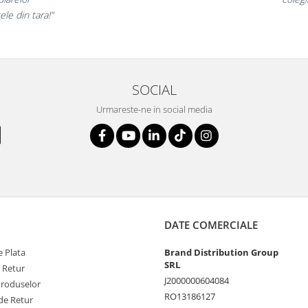
la fel si clientii nostri!”
SOCIAL
Urmareste-ne in social media
DATE COMERCIALE
 Plata
Brand Distribution Group
SRL
e Retur
J2000000604084
Produselor
RO13186127
de Retur