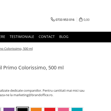
0733 953 016
0,00
ERE
TESTIMONIALE
CONTACT
BLOG
rimo Colorissimo, 500 ml
bil Primo Colorissimo, 500 ml
lizate dedicate companiilor. Pentru cantitati mai mici sau
eaza-ne la marketing@brandoffice.ro.