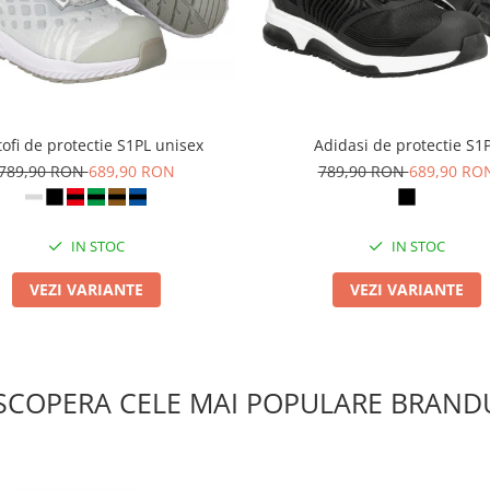
ofi de protectie S1PL unisex
Adidasi de protectie S1
789,90 RON
689,90 RON
789,90 RON
689,90 RO
IN STOC
IN STOC
VEZI VARIANTE
VEZI VARIANTE
SCOPERA CELE MAI POPULARE BRANDU