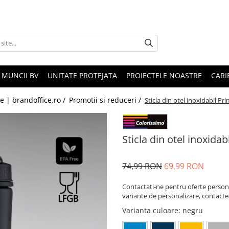
 MUNCII BV
UNITATE PROTEJATA
PROIECTELE NOASTRE
CARI
le | brandoffice.ro /
Promotii si reduceri /
Sticla din otel inoxidabil P
Sticla din otel inoxida
74,99 RON
69,99 RON
Contactati-ne pentru oferte persona
variante de personalizare, contact
Varianta culoare
: negru