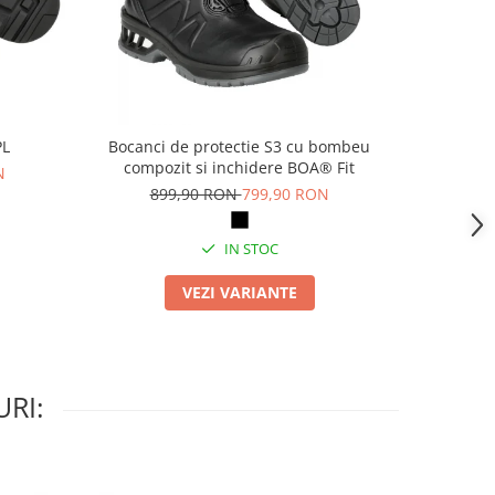
PL
Bocanci de protectie S3 cu bombeu
Pa
compozit si inchidere BOA® Fit
N
69
899,90 RON
799,90 RON
IN STOC
VEZI VARIANTE
RI: