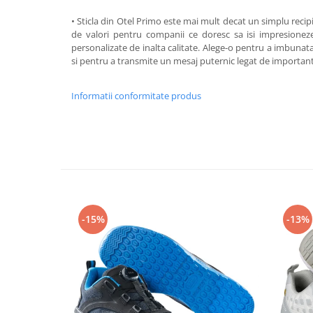
Articole pentru rufe, casa,
geamuri, mobila
• Sticla din Otel Primo este mai mult decat un simplu recip
de valori pentru companii ce doresc sa isi impresioneze 
Articole pentru birou, suprafete,
personalizate de inalta calitate. Alege-o pentru a imbunata
pardoseli
si pentru a transmite un mesaj puternic legat de importanta 
Intretinere si odorizante masina
Informatii conformitate produs
Saci de gunoi
Accesorii pentru curatenie
Tipografie si stampile
Formulare tipizate
Caiete si blocnotesuri
personalizate
Stampile, tusiere si tus
-15%
-13%
Protectia muncii si Imbracaminte
Imbracaminte
Tricouri
Bluze & Pulovere