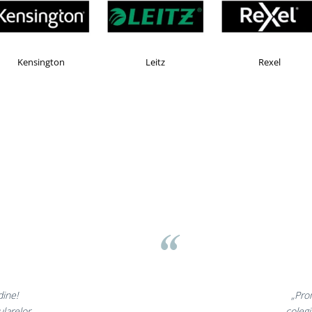
Faber Castell
Horion
Ken
Liamed Brasov
Liamed
⭐⭐⭐⭐⭐
„Promotionalele sunt minunate,
colegii mei au fost foarte incantati,