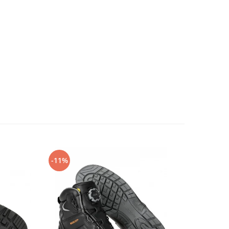
-11%
-14%