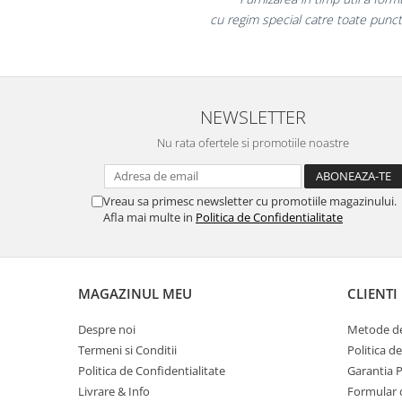
Table magnetice (whiteboard-uri)
te punctele din tara!"
Electronice si accesorii tech
Gadgeturi mobile
Securitate digitala
Adaptoare de calatorie
NEWSLETTER
Baterii si acumulatori
Nu rata ofertele si promotiile noastre
Cabluri si conectivitate
Incarcatoare wireless
Vreau sa primesc newsletter cu promotiile magazinului.
Afla mai multe in
Politica de Confidentialitate
Incarcatoare cu fir si auto
Ceasuri smart - Smartwatch
Baterii externe - Powerbanks
MAGAZINUL MEU
CLIENTI
Accesorii localizare (FindMy)
Despre noi
Metode de
Cartuse, tonere, consumabile PC
Termeni si Conditii
Politica d
Standuri PC si suporturi
Politica de Confidentialitate
Garantia 
ergonomice
Livrare & Info
Formular 