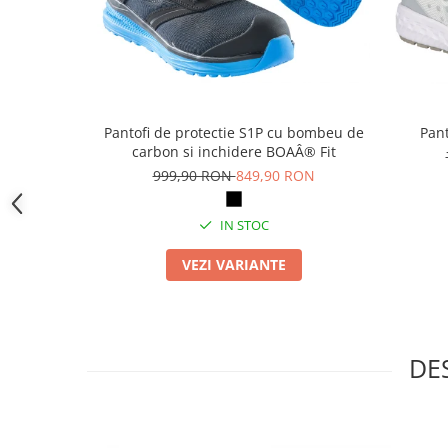
Camasi
Pantaloni
Pantaloni cu pieptar
Hanorace
Jachete
Pantofi de protectie S1P cu bombeu de
Pant
Impermeabile
carbon si inchidere BOAÂ® Fit
Veste
999,90 RON
849,90 RON
Reflectorizante
Incaltaminte
IN STOC
Incaltaminte de lucru si protectie
VEZI VARIANTE
Incaltaminte de oras si munte
Echipamente medicale
Manusi de protectie
Accesorii pentru protectia capului
DE
Casti de protectie
Antifoane
Ochelari de protectie si viziere