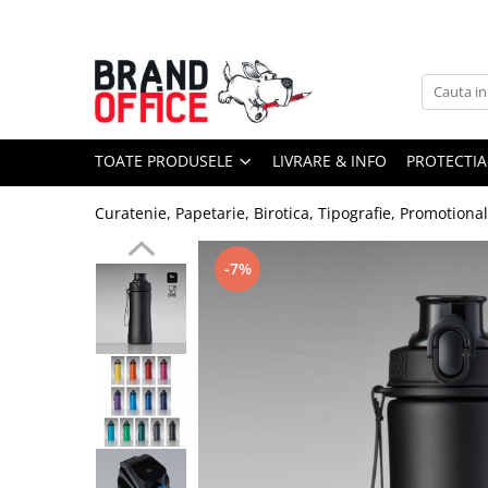
Toate Produsele
Unitate Protejata - PRODUCTIE
Hartie copiator si produse
TOATE PRODUSELE
LIVRARE & INFO
PROTECTIA
tipografice
Produse consumabile din hartie
Curatenie, Papetarie, Birotica, Tipografie, Promotiona
Detergenti si dezinfectanti
Formulare tipizate
-7%
Saci menajeri (Unitate Protejata)
Agende, calendare si organizatoare
Agende personalizabile
Organizatoare business
Birotica si papetarie
Hartie si articole din hartie