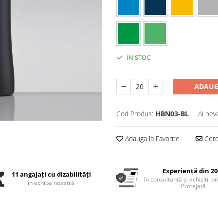
IN STOC
ADAUG
Cod Produs:
HBN03-BL
Ai nev
Adauga la Favorite
Cere 
Experiență din 20
11 angajați cu dizabilități
în consultanță și achiziții p
în echipa noastră
Protejată