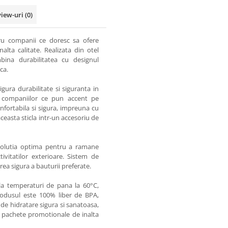
view-uri
(0)
tru companii ce doresc sa ofere
lta calitate. Realizata din otel
bina durabilitatea cu designul
ca.
igura durabilitate si siguranta in
te companiilor ce pun accent pe
onfortabila si sigura, impreuna cu
easta sticla intr-un accesoriu de
 solutia optima pentru a ramane
ctivitatilor exterioare. Sistem de
rea sigura a bauturii preferate.
la temperaturi de pana la 60°C,
Produsul este 100% liber de BPA,
 de hidratare sigura si sanatoasa,
n pachete promotionale de inalta