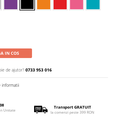
A IN COS
oie de ajutor?
0733 953 016
informatii
08
Transport GRATUIT
rin Unitate
la comenzi peste 399 RON