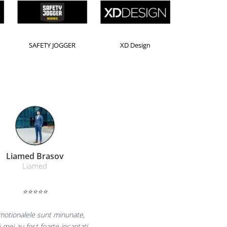
sington
Leitz
Rexel
Farmacom Brasov
Farmacom
⭐⭐⭐⭐⭐
„Ne bucuram pentru reluarea colaborarii si
ne declaram multumiti pentru produsele plasate