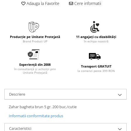
Adauga la Favorite
Cere informatii
Producție pe Unitate Protejată
11 angajați cu dizabilități
Brand Product UP
în echipa noastră
Experiență din 2008
Transport GRATUIT
în consultanță și achiziții prin
la comenzi peste 399 RON
Unitate Protejată
Descriere
Zahar bagheta brun 5 gr. 200 buc./cutie
Informatii conformitate produs
Caracteristici