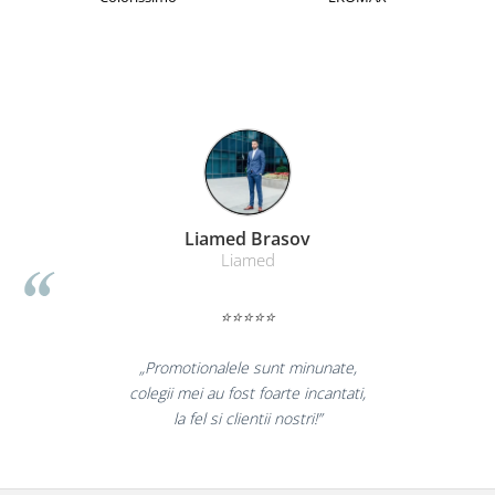
Liamed Brasov
Liamed
⭐⭐⭐⭐⭐
„Promotionalele sunt minunate,
colegii mei au fost foarte incantati,
la fel si clientii nostri!”