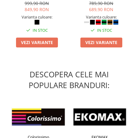
inchidere BOAÂ® Fit
999,90 RON
789,90 RON
849,90 RON
689,90 RON
Varianta culoare:
Varianta culoare:
IN STOC
IN STOC
VEZI VARIANTE
VEZI VARIANTE
DESCOPERA CELE MAI
POPULARE BRANDURI:
Colorissimo
EKOMAX