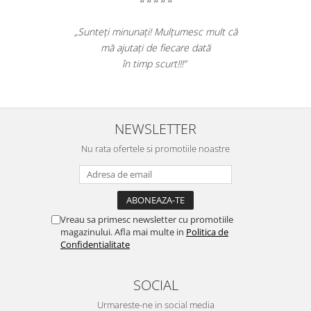
„Sunteți minunați! Mulțumesc mult că
mă ajutați de fiecare dată
în timp scurt!!!”
NEWSLETTER
Nu rata ofertele si promotiile noastre
Vreau sa primesc newsletter cu promotiile
magazinului. Afla mai multe in
Politica de
Confidentialitate
SOCIAL
Urmareste-ne in social media