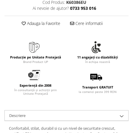
Cod Produs:
K60386EU
Ai nevoie de ajutor?
0733 953 016
Adauga la Favorite
Cere informatii
Producție pe Unitate Protejată
11 angajați cu dizabilități
Brand Product UP
în echipa noastră
Experiență din 2008
Transport GRATUIT
în consultanță și achiziții prin
la comenzi peste 399 RON
Unitate Protejată
Descriere
Confortabil, stilat, durabil si cu un nivel de securitate crescut,