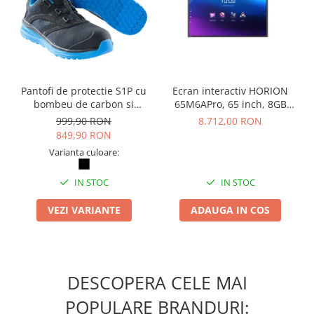
Pantofi de protectie S1P cu
Ecran interactiv HORION
bombeu de carbon si
65M6APro, 65 inch, 8GB
inchidere BOAÂ® Fit
DDR4 + 128GB Standard,
999,90 RON
8.712,00 RON
Android 13, A31D2, octa
849,90 RON
core A
Varianta culoare:
IN STOC
IN STOC
VEZI VARIANTE
ADAUGA IN COS
DESCOPERA CELE MAI
POPULARE BRANDURI: