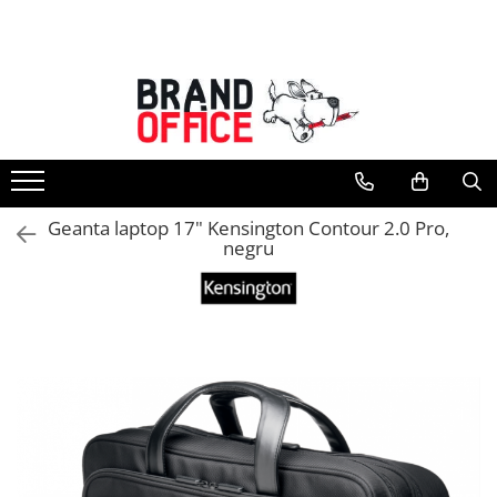
Toate Produsele
Unitate Protejata - PRODUCTIE
Hartie copiator si produse
tipografice
Produse consumabile din hartie
Geanta laptop 17" Kensington Contour 2.0 Pro,
Detergenti si dezinfectanti
negru
Formulare tipizate
Saci menajeri (Unitate Protejata)
Agende, calendare si organizatoare
Agende personalizabile
Organizatoare business
Birotica si papetarie
Hartie si articole din hartie