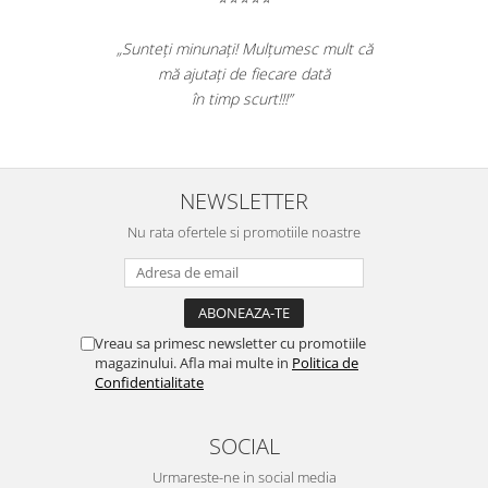
Table magnetice (whiteboard-uri)
Electronice si accesorii tech
„Sunteți minunați! Mulțumesc mult că
Gadgeturi mobile
mă ajutați de fiecare dată
în timp scurt!!!”
Securitate digitala
Adaptoare de calatorie
Baterii si acumulatori
NEWSLETTER
Cabluri si conectivitate
Nu rata ofertele si promotiile noastre
Incarcatoare wireless
Incarcatoare cu fir si auto
Ceasuri smart - Smartwatch
Baterii externe - Powerbanks
Vreau sa primesc newsletter cu promotiile
magazinului. Afla mai multe in
Politica de
Accesorii localizare (FindMy)
Confidentialitate
Cartuse, tonere, consumabile PC
Standuri PC si suporturi
SOCIAL
ergonomice
Urmareste-ne in social media