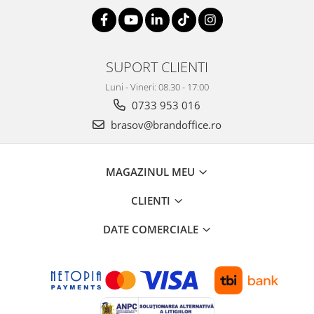
Suporturi si huse telefoane &
tablete
Periferice PC si accesorii
Ergnonomice
SUPORT CLIENTI
Audio
Luni - Vineri: 08.30 - 17:00
Boxe portabile
0733 953 016
Casti
brasov@brandoffice.ro
Tehnica si mobilier pentru birou
Laminatoare
MAGAZINUL MEU
Folii laminare
Accesorii mobilier
CLIENTI
Ghilotine și Trimmere
DATE COMERCIALE
Calculatoare de birou
Distrugatoare documente
Cosuri de gunoi pentru birou
Scaune, birouri si produse