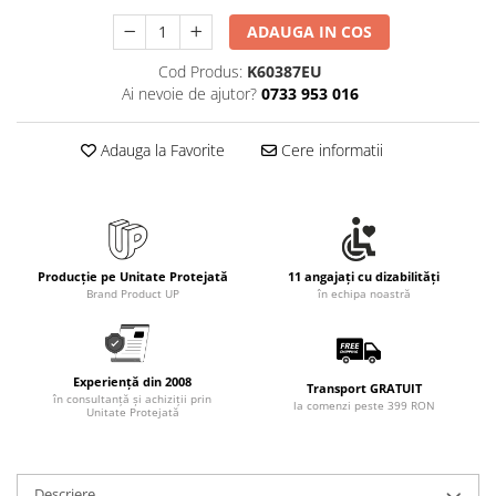
Rollere
ADAUGA IN COS
Finelinere
Textmarkere
Cod Produs:
K60387EU
Ai nevoie de ajutor?
0733 953 016
Markere diverse
Carioci si creioane colorate
Adauga la Favorite
Cere informatii
Rezerve instrumente scris
Tavite documente si suporturi
Ascutitori, radiere, agrafe
Foarfece pentru birou
Producție pe Unitate Protejată
11 angajați cu dizabilități
Curatenie si igiena
Brand Product UP
în echipa noastră
Produse Antibacteriene
Articole pentru baie
Articole pentru bucatarie
Experiență din 2008
Transport GRATUIT
în consultanță și achiziții prin
la comenzi peste 399 RON
Unitate Protejată
Maturi, mopuri si galeti
Hartie igienica, prosoape hartie si
dispensere
Descriere