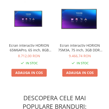
Camasi
Pantaloni
Pantaloni cu pieptar
Hanorace
Jachete
Impermeabile
Veste
Ecran interactiv HORION
Ecran interactiv HORION
Reflectorizante
65M6APro, 65 inch, 8GB
75M3A, 75 inch, 3GB DDR4
Incaltaminte
DDR4 + 128GB Standard,
+ 32GB Standard, Android
8.712,00 RON
9.466,74 RON
Android 13, A31D2, octa
8.0, MSD6A848, ARM
Incaltaminte de lucru si protectie
IN STOC
IN STOC
core A
A73+A53
Incaltaminte de oras si munte
Echipamente medicale
ADAUGA IN COS
ADAUGA IN COS
Manusi de protectie
Accesorii pentru protectia capului
Casti de protectie
DESCOPERA CELE MAI
Antifoane
POPULARE BRANDURI:
Ochelari de protectie si viziere