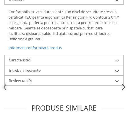
Articole pentru rufe, casa,
geamuri, mobila
Confortabila, stilata, durabila si cu un nivel de securitate crescut,
certificat TSA, geanta ergonomica Kensington Pro Contour 2.0 17"
Articole pentru birou, suprafete,
este geanta perfecta pentru laptop, creata pentru profesionisti in
pardoseli
miscare. Geanta se deosebeste prin spatele curbat, care
Intretinere si odorizante masina
faciliteaza disiparea caldurii si ajuta corpul prin redistribuirea
uniforma a greutatii.
Saci de gunoi
Informatii conformitate produs
Accesorii pentru curatenie
Tipografie si stampile
Caracteristici
Formulare tipizate
Intrebari frecvente
Caiete si blocnotesuri
personalizate
Review-uri
(0)
Stampile, tusiere si tus
Protectia muncii si Imbracaminte
PRODUSE SIMILARE
Imbracaminte
Tricouri
Bluze & Pulovere