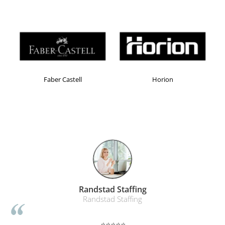
Masti de protectie respiratorie
Sepci, caciuli si esarfe
Pachete promotionale
Accesorii pentru protectia muncii
Sosete de lucru
Faber Castell
Horion
Branturi
Diverse accesorii
Articole de unica folosinta
Copii - tricouri si hanorace
Comunicare si prezentare
Flipchart-uri
Ecrane Interactive
Sisteme de afisare
Randstad Staffing
Ecrane de proiectie
Randstad Staffing
Accesorii prezentare
⭐⭐⭐⭐⭐