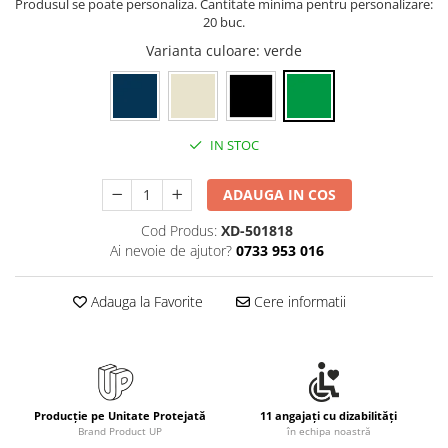
Produsul se poate personaliza. Cantitate minima pentru personalizare:
20 buc.
Varianta culoare
: verde
IN STOC
ADAUGA IN COS
Cod Produs:
XD-501818
Ai nevoie de ajutor?
0733 953 016
Adauga la Favorite
Cere informatii
Producție pe Unitate Protejată
11 angajați cu dizabilități
Brand Product UP
în echipa noastră