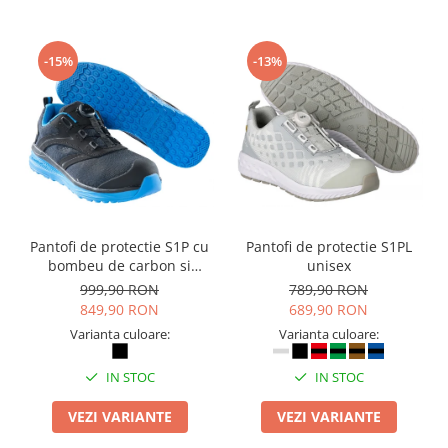
-15%
-13%
Pantofi de protectie S1P cu
Pantofi de protectie S1PL
bombeu de carbon si
unisex
inchidere BOAÂ® Fit
999,90 RON
789,90 RON
849,90 RON
689,90 RON
Varianta culoare:
Varianta culoare:
IN STOC
IN STOC
VEZI VARIANTE
VEZI VARIANTE