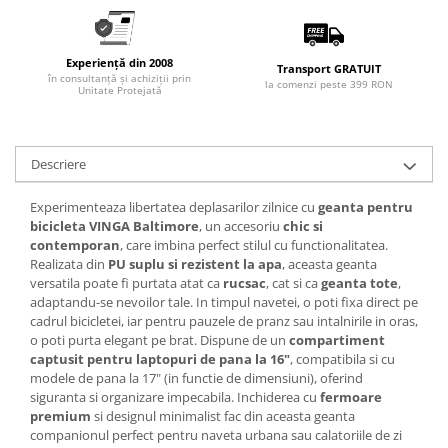
Experiență din 2008
Transport GRATUIT
în consultanță și achiziții prin
la comenzi peste 399 RON
Unitate Protejată
Descriere
Experimenteaza libertatea deplasarilor zilnice cu
geanta pentru
bicicleta VINGA Baltimore
, un accesoriu
chic si
contemporan
, care imbina perfect stilul cu functionalitatea.
Realizata din
PU suplu si rezistent la apa
, aceasta geanta
versatila poate fi purtata atat ca
rucsac
, cat si ca
geanta tote
,
adaptandu-se nevoilor tale. In timpul navetei, o poti fixa direct pe
cadrul bicicletei, iar pentru pauzele de pranz sau intalnirile in oras,
o poti purta elegant pe brat. Dispune de un
compartiment
captusit pentru laptopuri de pana la 16"
, compatibila si cu
modele de pana la 17" (in functie de dimensiuni), oferind
siguranta si organizare impecabila. Inchiderea cu
fermoare
premium
si designul minimalist fac din aceasta geanta
companionul perfect pentru naveta urbana sau calatoriile de zi