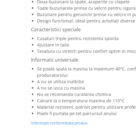
Doua buzunare la spate, acoperite cu clapete
Articole pentru rufe, casa,
Toate buzunarele prinse cu velcro pentru sigur
geamuri, mobila
Buzunare pentru genunchi prinse cu velcro in pa
Articole pentru birou, suprafete,
Design functional, ideal pentru activitati diverse
pardoseli
Caracteristici speciale
Intretinere si odorizante masina
Cusaturi triple pentru rezistenta sporita
Saci de gunoi
Ajustare in talie
Tesatura cu stretch pentru confort optim in mis
Accesorii pentru curatenie
Informatii universale
Tipografie si stampile
Se poate spala la masina la maximum 40°C, conf
Formulare tipizate
producatorului
Caiete si blocnotesuri
A nu se utiliza inalbitor
personalizate
A nu se usca cu masina
Nu se recomanda curatarea chimica
Stampile, tusiere si tus
Calcare la o temperatura maxima de 110°C
Protectia muncii si Imbracaminte
Material rezistent, potrivit pentru utilizare prof
Imbracaminte
Poate fi purtata pe tot parcursul anului
Tricouri
Informatii conformitate produs
Bluze & Pulovere