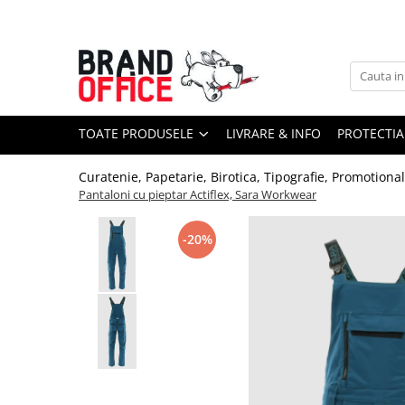
Toate Produsele
Unitate Protejata - PRODUCTIE
Hartie copiator si produse
TOATE PRODUSELE
LIVRARE & INFO
PROTECTIA
tipografice
Produse consumabile din hartie
Curatenie, Papetarie, Birotica, Tipografie, Promotiona
Detergenti si dezinfectanti
Pantaloni cu pieptar Actiflex, Sara Workwear
Formulare tipizate
-20%
Saci menajeri (Unitate Protejata)
Agende, calendare si organizatoare
Agende personalizabile
Organizatoare business
Birotica si papetarie
Hartie si articole din hartie