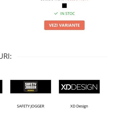
IN STOC
VEZI VARIANTE
RI:
orion
Kensington
Leitz