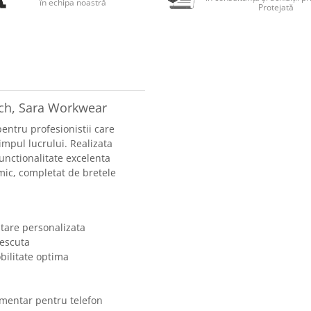
în echipa noastră
Protejată
tch, Sara Workwear
entru profesionistii care
timpul lucrului. Realizata
functionalitate excelenta
mic, completat de bretele
stare personalizata
rescuta
bilitate optima
imentar pentru telefon