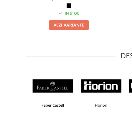
Masti de protectie respiratorie
Sepci, caciuli si esarfe
IN STOC
Pachete promotionale
VEZI VARIANTE
Accesorii pentru protectia muncii
Sosete de lucru
Branturi
DE
Diverse accesorii
Articole de unica folosinta
Copii - tricouri si hanorace
Comunicare si prezentare
Flipchart-uri
Ecrane Interactive
Brand Product UP
Colorissimo
EKOMAX
Sisteme de afisare
Ecrane de proiectie
Accesorii prezentare