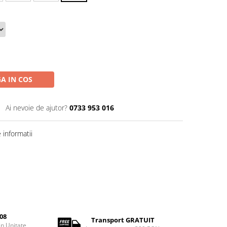
A IN COS
Ai nevoie de ajutor?
0733 953 016
informatii
08
Transport GRATUIT
rin Unitate