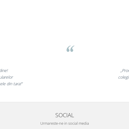
sov
 minunate,
„Ne 
te incantati,
ne decl
ostri!”
SOCIAL
Urmareste-ne in social media