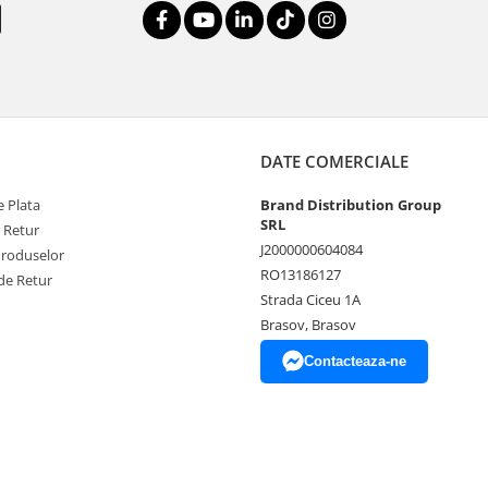
DATE COMERCIALE
 Plata
Brand Distribution Group
SRL
e Retur
J2000000604084
Produselor
RO13186127
de Retur
Strada Ciceu 1A
Brasov, Brasov
Contacteaza-ne