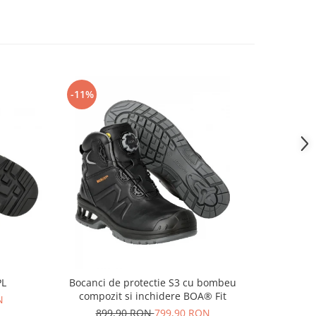
-11%
-14%
PL
Bocanci de protectie S3 cu bombeu
Pa
compozit si inchidere BOA® Fit
N
69
899,90 RON
799,90 RON