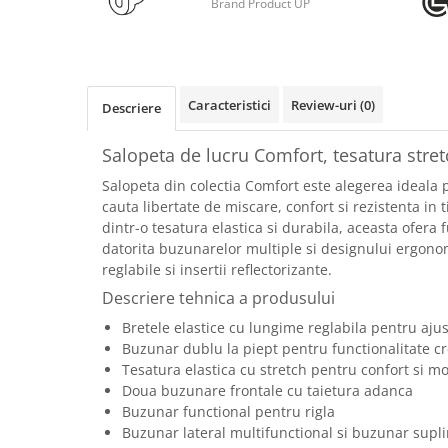
Brand Product UP
Rollere
Finelinere
Textmarkere
Markere diverse
Caracteristici
Review-uri
(0)
Descriere
Carioci si creioane colorate
Rezerve instrumente scris
Salopeta de lucru Comfort, tesatura stre
Tavite documente si suporturi
Salopeta din colectia Comfort este alegerea ideala p
Ascutitori, radiere, agrafe
cauta libertate de miscare, confort si rezistenta in 
Foarfece pentru birou
dintr-o tesatura elastica si durabila, aceasta ofera 
datorita buzunarelor multiple si designului ergono
Curatenie si igiena
reglabile si insertii reflectorizante.
Produse Antibacteriene
Descriere tehnica a produsului
Articole pentru baie
Bretele elastice cu lungime reglabila pentru aju
Articole pentru bucatarie
Buzunar dublu la piept pentru functionalitate c
Tesatura elastica cu stretch pentru confort si mo
Maturi, mopuri si galeti
Doua buzunare frontale cu taietura adanca
Hartie igienica, prosoape hartie si
Buzunar functional pentru rigla
dispensere
Buzunar lateral multifunctional si buzunar supl