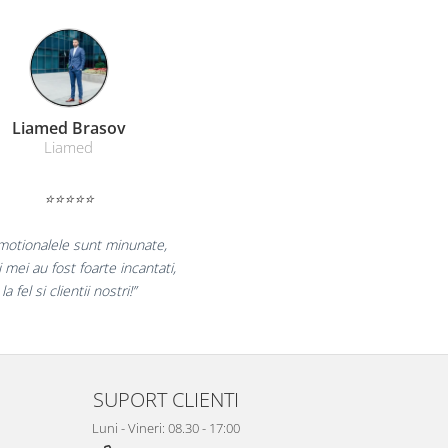
Farmacom Brasov
Farmacom
⭐⭐⭐⭐⭐
bucuram pentru reluarea colaborarii si
aram multumiti pentru produsele plasate
si finalizate cu succes la timp."
SUPORT CLIENTI
Luni - Vineri: 08.30 - 17:00