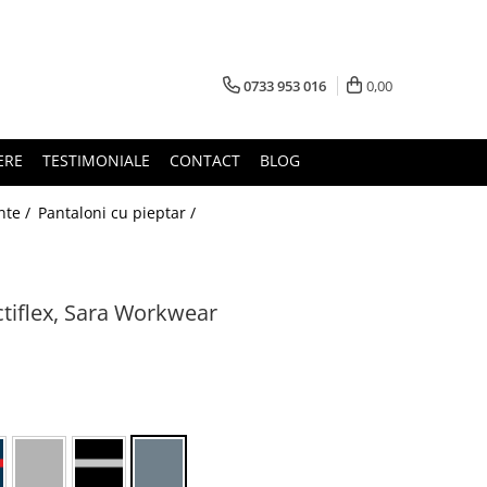
0733 953 016
0,00
ERE
TESTIMONIALE
CONTACT
BLOG
nte /
Pantaloni cu pieptar /
ctiflex, Sara Workwear