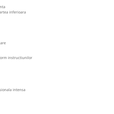
anta
rtea inferioara
care
orm instructiunilor
esionala intensa