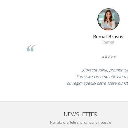
Table magnetice (whiteboard-uri)
Electronice si accesorii tech
Gadgeturi mobile
Securitate digitala
Adaptoare de calatorie
Liamed Bra
Liamed
Baterii si acumulatori
Cabluri si conectivitate
⭐⭐⭐⭐⭐
Incarcatoare wireless
„Promotionalele sunt
Incarcatoare cu fir si auto
colegii mei au fost foar
Ceasuri smart - Smartwatch
la fel si clientii n
Baterii externe - Powerbanks
Accesorii localizare (FindMy)
Cartuse, tonere, consumabile PC
NEWSLETTER
Standuri PC si suporturi
ergonomice
Nu rata ofertele si promotiile noastre