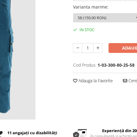
Varianta marime
:
IN STOC
ADAUG
Cod Produs:
1-03-300-80-25-58
Adauga la Favorite
Cere 
Experiență din 20
11 angajați cu dizabilități
în consultanță și achiziții p