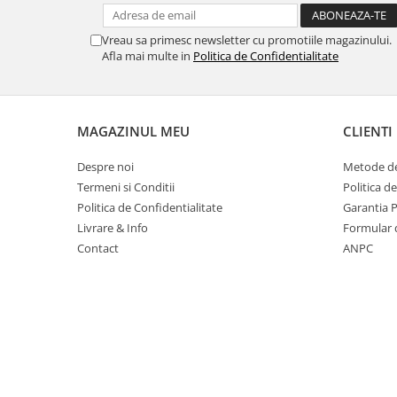
Suporturi si huse telefoane &
tablete
Vreau sa primesc newsletter cu promotiile magazinului.
Periferice PC si accesorii
Afla mai multe in
Politica de Confidentialitate
Ergnonomice
Audio
Boxe portabile
MAGAZINUL MEU
CLIENTI
Casti
Despre noi
Metode de
Tehnica si mobilier pentru birou
Termeni si Conditii
Politica d
Laminatoare
Politica de Confidentialitate
Garantia 
Folii laminare
Livrare & Info
Formular 
Accesorii mobilier
Contact
ANPC
Ghilotine și Trimmere
Calculatoare de birou
Distrugatoare documente
Cosuri de gunoi pentru birou
Scaune, birouri si produse