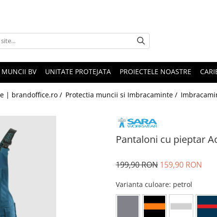
 MUNCII BV
UNITATE PROTEJATA
PROIECTELE NOASTRE
CARI
le | brandoffice.ro /
Protectia muncii si Imbracaminte /
Imbracami
Pantaloni cu pieptar A
199,90 RON
159,90 RON
Varianta culoare
: petrol