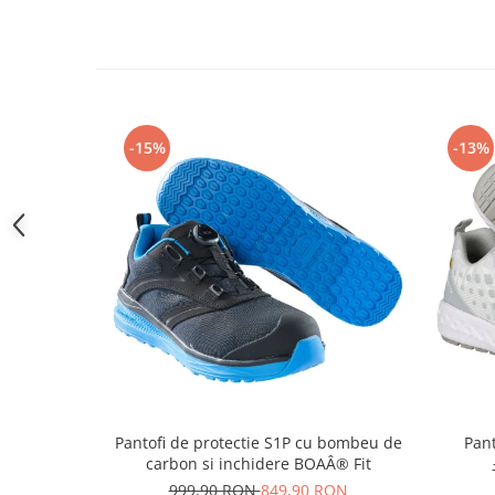
Camasi
Pantaloni
Pantaloni cu pieptar
Hanorace
Jachete
-15%
-13%
Impermeabile
Veste
Reflectorizante
Incaltaminte
Incaltaminte de lucru si protectie
Incaltaminte de oras si munte
Echipamente medicale
Manusi de protectie
Accesorii pentru protectia capului
Casti de protectie
Pantofi de protectie S1P cu bombeu de
Pant
Antifoane
carbon si inchidere BOAÂ® Fit
Ochelari de protectie si viziere
999,90 RON
849,90 RON