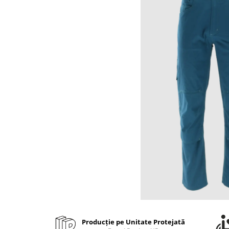
Bibliorafturi, caiete mecanice,
separatoare
Capsatoare, capse si perforatoare
Caiete si blocnotesuri
Dosare, folii protectie si mape
Accesorii diverse pentru birou
Etichetare si ambalare
Arhivare si depozitare
Instrumente de scris
Pixuri de plastic
Pixuri metalice
Pixuri cu gel
Stilouri
Seturi de scris Premium
Instrumente de scris eco
Creioane mecanice si grafit
Producție pe Unitate Protejată