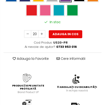
Foarfece pentru birou
Diverse accesorii
Articole de unica folosinta
Copii - tricouri si hanorace
In stoc
ADAUGA IN COS
Cod Produs:
US20-PR
Ai nevoie de ajutor?
0733 953 016
Adauga la Favorite
Cere informatii
PRODUCȚIE PE UNITATE
11 ANGAJAȚI CU DIZABILITĂȚI
PROTEJATĂ
în echipa noastră
Brand Product UP