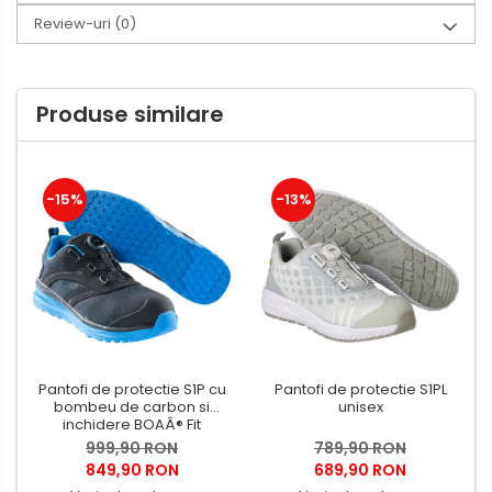
Review-uri
(0)
Produse similare
-15%
-13%
Pantofi de protectie S1P cu
Pantofi de protectie S1PL
bombeu de carbon si
unisex
inchidere BOAÂ® Fit
999,90 RON
789,90 RON
849,90 RON
689,90 RON