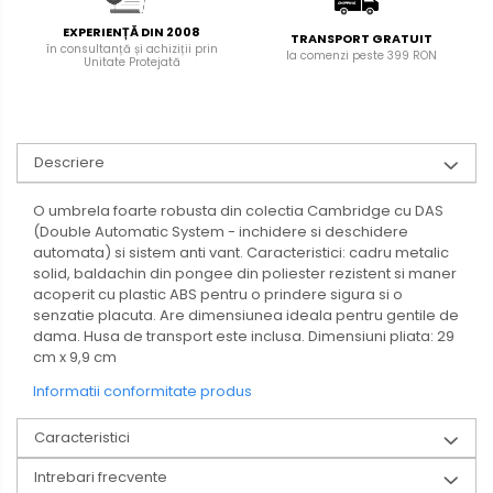
EXPERIENȚĂ DIN 2008
TRANSPORT GRATUIT
în consultanță și achiziții prin
la comenzi peste 399 RON
Unitate Protejată
Descriere
O umbrela foarte robusta din colectia Cambridge cu DAS
(Double Automatic System - inchidere si deschidere
automata) si sistem anti vant. Caracteristici: cadru metalic
solid, baldachin din pongee din poliester rezistent si maner
acoperit cu plastic ABS pentru o prindere sigura si o
senzatie placuta. Are dimensiunea ideala pentru gentile de
dama. Husa de transport este inclusa. Dimensiuni pliata: 29
cm x 9,9 cm
Informatii conformitate produs
Caracteristici
Intrebari frecvente