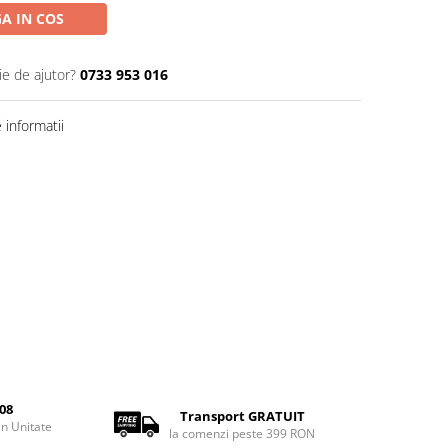
A IN COS
ie de ajutor?
0733 953 016
informatii
08
Transport GRATUIT
rin Unitate
la comenzi peste 399 RON