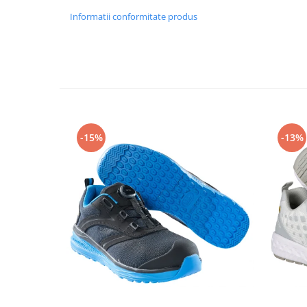
Articole pentru rufe, casa,
Informatii conformitate produs
geamuri, mobila
Articole pentru birou, suprafete,
pardoseli
Intretinere si odorizante masina
Saci de gunoi
Accesorii pentru curatenie
-15%
-13%
Tipografie si stampile
Formulare tipizate
Caiete si blocnotesuri
personalizate
Stampile, tusiere si tus
Protectia muncii si Imbracaminte
Imbracaminte
Tricouri
Bluze & Pulovere