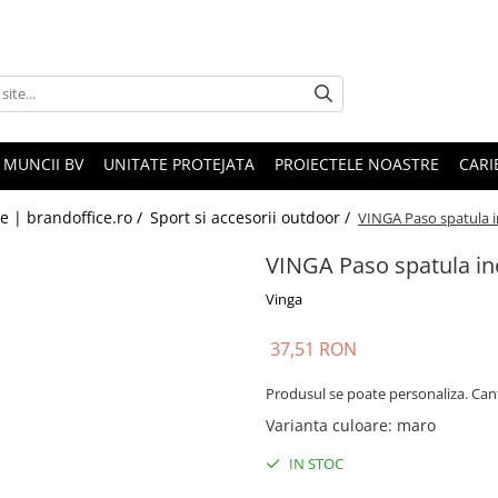
 MUNCII BV
UNITATE PROTEJATA
PROIECTELE NOASTRE
CARI
le | brandoffice.ro /
Sport si accesorii outdoor /
VINGA Paso spatula 
VINGA Paso spatula i
Vinga
37,51 RON
Produsul se poate personaliza. Can
Varianta culoare
:
maro
IN STOC