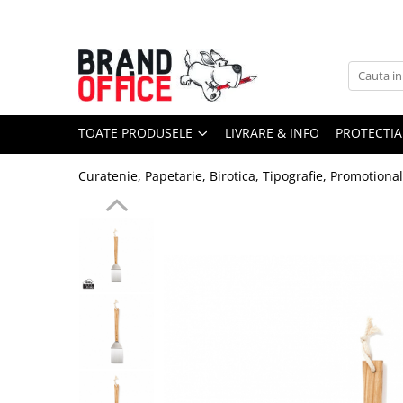
Toate Produsele
Unitate Protejata - PRODUCTIE
Hartie copiator si produse
TOATE PRODUSELE
LIVRARE & INFO
PROTECTIA
tipografice
Produse consumabile din hartie
Curatenie, Papetarie, Birotica, Tipografie, Promotiona
Detergenti si dezinfectanti
Formulare tipizate
Saci menajeri (Unitate Protejata)
Agende, calendare si organizatoare
Agende personalizabile
Organizatoare business
Birotica si papetarie
Hartie si articole din hartie