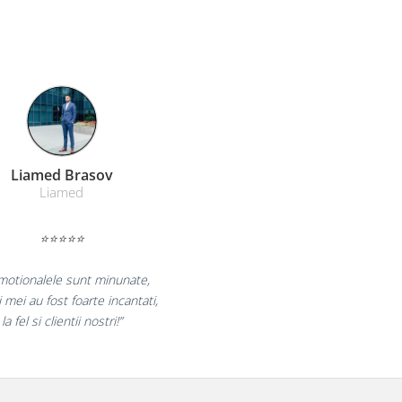
Farmacom Brasov
Farmacom
⭐⭐⭐⭐⭐
„Ne bucuram pentru reluarea colaborarii si
 declaram multumiti pentru produsele plasate
si finalizate cu succes la timp."