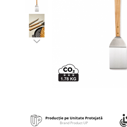
Bibliorafturi, caiete mecanice,
separatoare
Capsatoare, capse si perforatoare
Caiete si blocnotesuri
Dosare, folii protectie si mape
Accesorii diverse pentru birou
Etichetare si ambalare
Arhivare si depozitare
Instrumente de scris
Pixuri de plastic
Pixuri metalice
Pixuri cu gel
Stilouri
Seturi de scris Premium
Instrumente de scris eco
Producție pe Unitate Protejată
Creioane mecanice si grafit
Brand Product UP