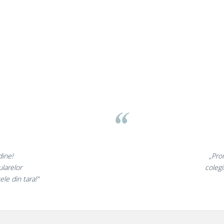
 Brasov
med
⭐⭐⭐
 sunt minunate,
 foarte incantati,
ne
ntii nostri!”