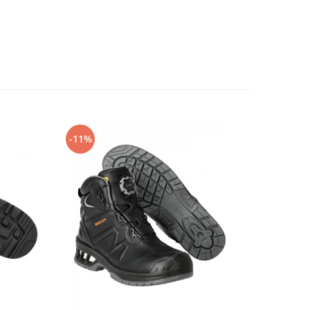
-11%
-14%