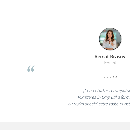
Masti de protectie respiratorie
Sepci, caciuli si esarfe
Pachete promotionale
Accesorii pentru protectia muncii
Sosete de lucru
Branturi
Diverse accesorii
Liamed
Articole de unica folosinta
Lia
Copii - tricouri si hanorace
⭐⭐
Comunicare si prezentare
Flipchart-uri
„Promotionalele
Ecrane Interactive
colegii mei au fost
"
la fel si clie
Sisteme de afisare
Ecrane de proiectie
Accesorii prezentare