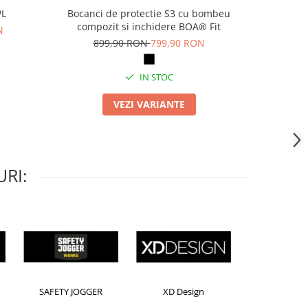
PL
Bocanci de protectie S3 cu bombeu
Pa
compozit si inchidere BOA® Fit
N
69
899,90 RON
799,90 RON
IN STOC
VEZI VARIANTE
RI:
Kensington
Leitz
R