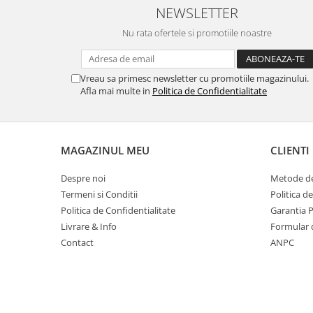
Table magnetice (whiteboard-uri)
NEWSLETTER
Electronice si accesorii tech
Nu rata ofertele si promotiile noastre
Gadgeturi mobile
Securitate digitala
Vreau sa primesc newsletter cu promotiile magazinului.
Adaptoare de calatorie
Afla mai multe in
Politica de Confidentialitate
Baterii si acumulatori
Cabluri si conectivitate
MAGAZINUL MEU
CLIENTI
Incarcatoare wireless
Incarcatoare cu fir si auto
Despre noi
Metode de
Termeni si Conditii
Politica d
Ceasuri smart - Smartwatch
Politica de Confidentialitate
Garantia 
Baterii externe - Powerbanks
Livrare & Info
Formular 
Accesorii localizare (FindMy)
Contact
ANPC
Cartuse, tonere, consumabile PC
Standuri PC si suporturi
ergonomice