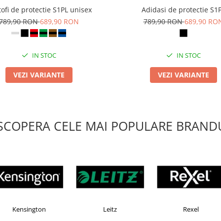
ofi de protectie S1PL unisex
Adidasi de protectie S1
789,90 RON
689,90 RON
789,90 RON
689,90 RO
IN STOC
IN STOC
VEZI VARIANTE
VEZI VARIANTE
SCOPERA CELE MAI POPULARE BRANDU
Esselte
Faber Castell
Horion