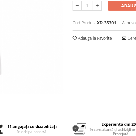
ADAUG
Cod Produs:
XD-35301
Ai nevo
Adauga la Favorite
Cere 
Experiență din 20
11 angajați cu dizabilități
în consultanță și achiziții p
în echipa noastră
Protejată