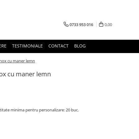
0733 953 016
0,00
ERE
TESTIMONIALE
CONTACT
BLOG
inox cu maner lemn
nox cu maner lemn
titate minima pentru personalizare: 20 buc.