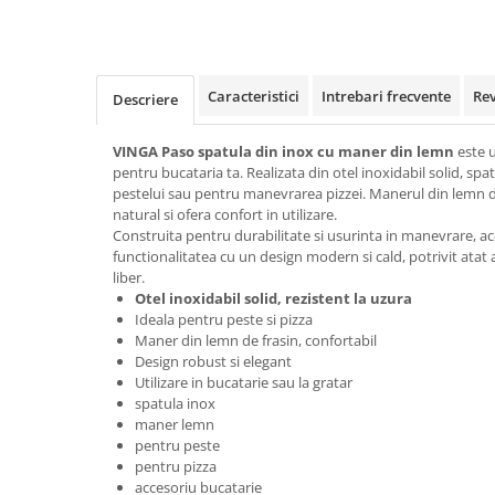
Rollere
Finelinere
Textmarkere
Markere diverse
Caracteristici
Intrebari frecvente
Re
Descriere
Carioci si creioane colorate
Rezerve instrumente scris
VINGA Paso spatula din inox cu maner din lemn
este u
pentru bucataria ta. Realizata din otel inoxidabil solid, spa
Tavite documente si suporturi
pestelui sau pentru manevrarea pizzei. Manerul din lemn 
Ascutitori, radiere, agrafe
natural si ofera confort in utilizare.
Construita pentru durabilitate si usurinta in manevrare, 
Foarfece pentru birou
functionalitatea cu un design modern si cald, potrivit atat a
liber.
Curatenie si igiena
Otel inoxidabil solid, rezistent la uzura
Produse Antibacteriene
Ideala pentru peste si pizza
Maner din lemn de frasin, confortabil
Articole pentru baie
Design robust si elegant
Articole pentru bucatarie
Utilizare in bucatarie sau la gratar
spatula inox
Maturi, mopuri si galeti
maner lemn
pentru peste
Hartie igienica, prosoape hartie si
pentru pizza
dispensere
accesoriu bucatarie