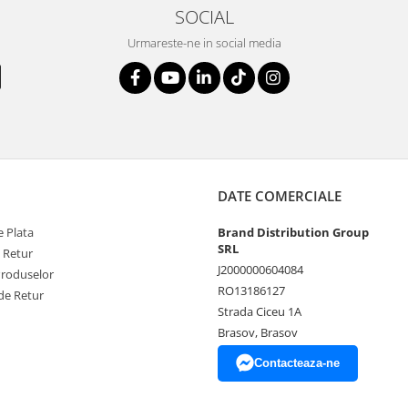
SOCIAL
Urmareste-ne in social media
DATE COMERCIALE
 Plata
Brand Distribution Group
SRL
e Retur
J2000000604084
Produselor
RO13186127
de Retur
Strada Ciceu 1A
Brasov, Brasov
Contacteaza-ne