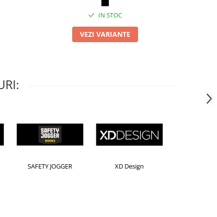
IN STOC
VEZI VARIANTE
RI:
Horion
Kensington
Leitz