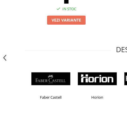
Camasi
Pantaloni
IN STOC
Pantaloni cu pieptar
VEZI VARIANTE
Hanorace
Jachete
Impermeabile
Veste
DE
Reflectorizante
Incaltaminte
Incaltaminte de lucru si protectie
Incaltaminte de oras si munte
Echipamente medicale
Manusi de protectie
Brand Product UP
Colorissimo
EKOM
Accesorii pentru protectia capului
Casti de protectie
Antifoane
Ochelari de protectie si viziere