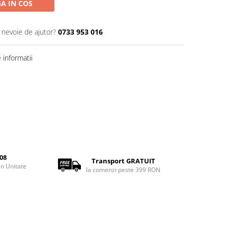
A IN COS
i nevoie de ajutor?
0733 953 016
informatii
08
Transport GRATUIT
rin Unitate
la comenzi peste 399 RON