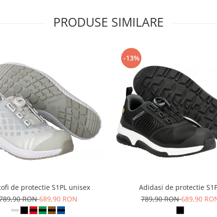
PRODUSE SIMILARE
-13%
ofi de protectie S1PL unisex
Adidasi de protectie S1
789,90 RON
689,90 RON
789,90 RON
689,90 RO