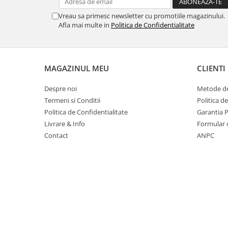
Table magnetice (whiteboard-uri)
Vreau sa primesc newsletter cu promotiile magazinului.
Electronice si accesorii tech
Afla mai multe in
Politica de Confidentialitate
Gadgeturi mobile
Securitate digitala
Adaptoare de calatorie
MAGAZINUL MEU
CLIENTI
Baterii si acumulatori
Despre noi
Metode de
Cabluri si conectivitate
Termeni si Conditii
Politica d
Incarcatoare wireless
Politica de Confidentialitate
Garantia 
Livrare & Info
Formular 
Incarcatoare cu fir si auto
Contact
ANPC
Ceasuri smart - Smartwatch
Baterii externe - Powerbanks
Accesorii localizare (FindMy)
Cartuse, tonere, consumabile PC
Standuri PC si suporturi
ergonomice