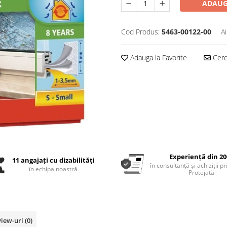
ADAUG
Cod Produs:
5463-00122-00
A
Adauga la Favorite
Cere 
Experiență din 20
11 angajați cu dizabilități
în consultanță și achiziții p
în echipa noastră
Protejată
view-uri
(0)