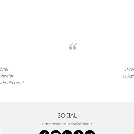
ov
minunate,
„Ne bu
 incantati,
ne declar
tri!”
SOCIAL
Urmareste-ne in social media