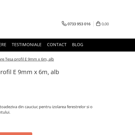
0733 953 016
0,00
ERE
TESTIMONIALE
CONTACT
BLOG
re Tesa profil E 9mm x 6m, alb
rofil E 9mm x 6m, alb
oadeziva din cauciuc pentru izolarea ferestrelor si o
tului.