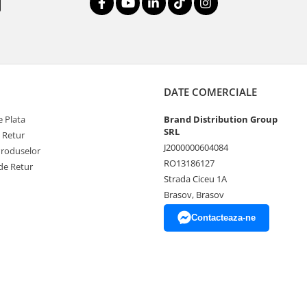
DATE COMERCIALE
 Plata
Brand Distribution Group
SRL
e Retur
J2000000604084
Produselor
RO13186127
de Retur
Strada Ciceu 1A
Brasov, Brasov
Contacteaza-ne