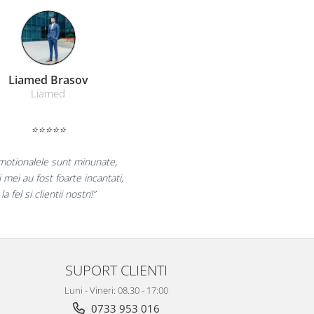
Farmacom Brasov
Farmacom
⭐⭐⭐⭐⭐
curam pentru reluarea colaborarii si
am multumiti pentru produsele plasate
si finalizate cu succes la timp."
SUPORT CLIENTI
Luni - Vineri: 08.30 - 17:00
0733 953 016