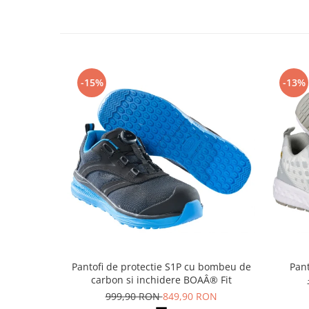
Articole pentru rufe, casa,
geamuri, mobila
Articole pentru birou, suprafete,
pardoseli
Intretinere si odorizante masina
-15%
-13%
Saci de gunoi
Accesorii pentru curatenie
Tipografie si stampile
Formulare tipizate
Caiete si blocnotesuri
personalizate
Stampile, tusiere si tus
Protectia muncii si Imbracaminte
Imbracaminte
Pantofi de protectie S1P cu bombeu de
Pant
Tricouri
carbon si inchidere BOAÂ® Fit
Bluze & Pulovere
999,90 RON
849,90 RON