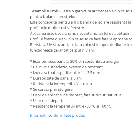
Rollere
Finelinere
Tesamoll® Profil-E este o garnitura autoadeziva din cauciu
pentru izolarea ferestrelor.
Textmarkere
Este conceputa pentru a fi o banda de izolare rezistenta la 
Markere diverse
profilurile multor usi si ferestre.
Carioci si creioane colorate
Aplicarea este usoara si nu necesita niciun fel de aptitudini
Profilul foarte durabil din cauciuc va face fata la aproape t
Rezerve instrumente scris
Rezista la UV si ozon, face fata chiar si temperaturilor extre
Tavite documente si suporturi
functioneaza garantat cel putin 8 ani.
Ascutitori, radiere, agrafe
* Economisesc pana la 20% din costurile cu energia
Foarfece pentru birou
* Cauciuc autoadeziv, extrem de rezistent
* Izoleaza toate spatiile intre 1 si 3.5 mm
Curatenie si igiena
* Durabilitate de pana la 8 ani
Produse Antibacteriene
* Rezistent la intemperii, UV si ozon
* Se curata prin stergere
Articole pentru baie
* Usor de aplicat si de montat, fara suruburi sau cuie
* Usor de indepartat
Articole pentru bucatarie
* Rezistent la temperaturi intre -50 °C si +60 °C
Maturi, mopuri si galeti
Informatii conformitate produs
Hartie igienica, prosoape hartie si
dispensere