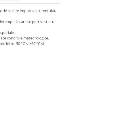
c de izolare impotriva curentului,
intemperii, care se potriveste cu
 speciale.
oate conditiile meteorologice.
me intre -50 °C si +60 °C si