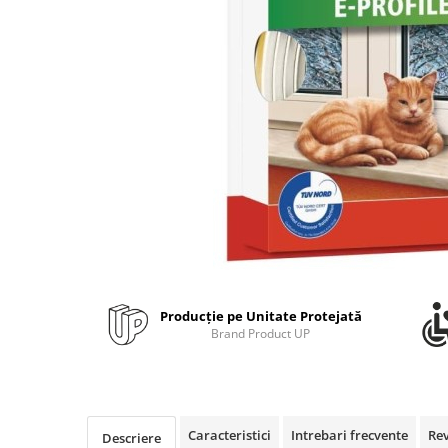
Bibliorafturi, caiete mecanice,
separatoare
Capsatoare, capse si perforatoare
Caiete si blocnotesuri
Dosare, folii protectie si mape
Accesorii diverse pentru birou
Etichetare si ambalare
Arhivare si depozitare
Instrumente de scris
Pixuri de plastic
Pixuri metalice
Producție pe Unitate Protejată
Pixuri cu gel
Brand Product UP
Stilouri
Seturi de scris Premium
Instrumente de scris eco
Creioane mecanice si grafit
Caracteristici
Intrebari frecvente
Re
Descriere