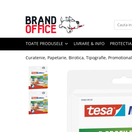
Toate Produsele
Unitate Protejata - PRODUCTIE
Hartie copiator si produse
TOATE PRODUSELE
LIVRARE & INFO
PROTECTIA
tipografice
Produse consumabile din hartie
Curatenie, Papetarie, Birotica, Tipografie, Promotiona
Detergenti si dezinfectanti
Formulare tipizate
Saci menajeri (Unitate Protejata)
Agende, calendare si organizatoare
Agende personalizabile
Organizatoare business
Birotica si papetarie
Hartie si articole din hartie