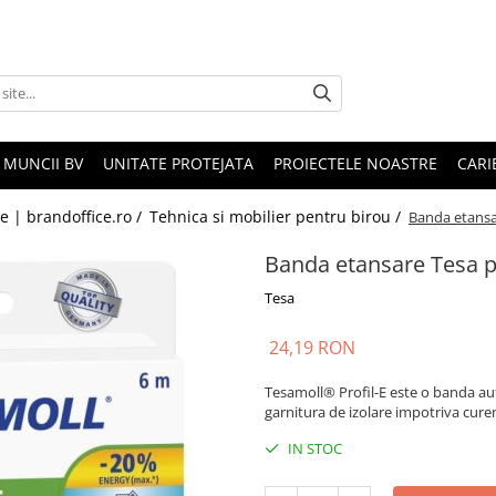
 MUNCII BV
UNITATE PROTEJATA
PROIECTELE NOASTRE
CARI
le | brandoffice.ro /
Tehnica si mobilier pentru birou /
Banda etansa
Banda etansare Tesa p
Tesa
24,19 RON
Tesamoll® Profil-E este o banda aut
garnitura de izolare impotriva curen
IN STOC