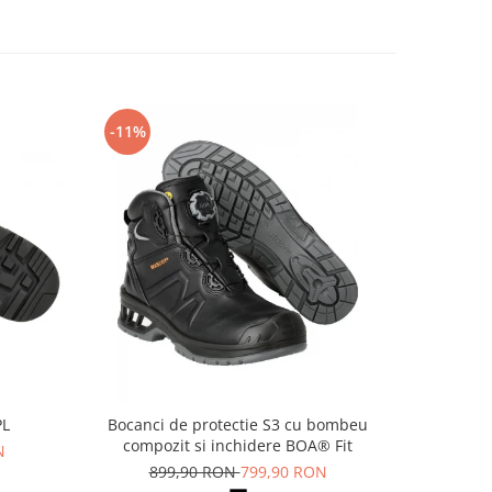
-11%
-14%
PL
Bocanci de protectie S3 cu bombeu
Pa
compozit si inchidere BOA® Fit
N
69
899,90 RON
799,90 RON