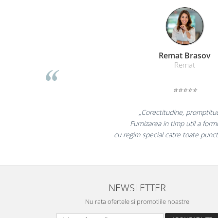
Masti de protectie respiratorie
Sepci, caciuli si esarfe
Pachete promotionale
Accesorii pentru protectia muncii
Liamed Bras
Sosete de lucru
Liamed
Branturi
⭐⭐⭐⭐⭐
Diverse accesorii
Articole de unica folosinta
„Promotionalele sunt 
Copii - tricouri si hanorace
colegii mei au fost foarte
Comunicare si prezentare
la fel si clientii nos
Flipchart-uri
Ecrane Interactive
Sisteme de afisare
NEWSLETTER
Ecrane de proiectie
Nu rata ofertele si promotiile noastre
Accesorii prezentare