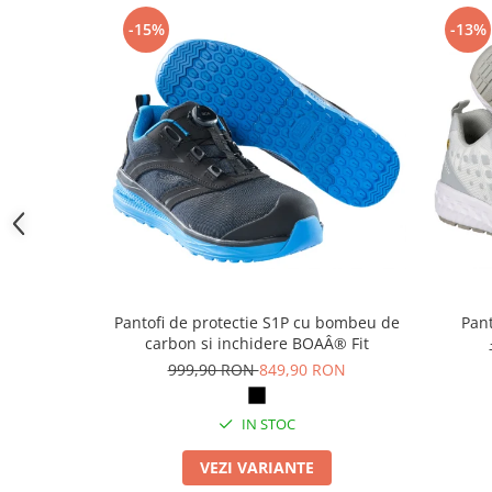
Camasi
-15%
-13%
Pantaloni
Pantaloni cu pieptar
Hanorace
Jachete
Impermeabile
Veste
Reflectorizante
Incaltaminte
Incaltaminte de lucru si protectie
Incaltaminte de oras si munte
Pantofi de protectie S1P cu bombeu de
Pant
Echipamente medicale
carbon si inchidere BOAÂ® Fit
Manusi de protectie
999,90 RON
849,90 RON
Accesorii pentru protectia capului
IN STOC
Casti de protectie
Antifoane
VEZI VARIANTE
Ochelari de protectie si viziere