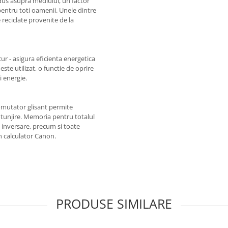
us asupra mediului, un factor
pentru toti oamenii. Unele dintre
reciclate provenite de la
ur - asigura eficienta energetica
 este utilizat, o functie de oprire
 energie.
omutator glisant permite
rotunjire. Memoria pentru totalul
, inversare, precum si toate
un calculator Canon.
PRODUSE SIMILARE