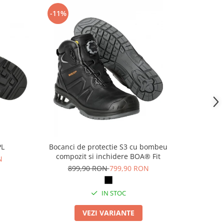
-11%
-14%
PL
Bocanci de protectie S3 cu bombeu
Pa
compozit si inchidere BOA® Fit
N
69
899,90 RON
799,90 RON
IN STOC
VEZI VARIANTE