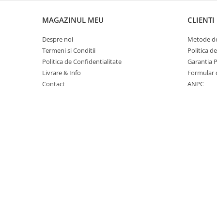
Suporturi si huse telefoane &
tablete
MAGAZINUL MEU
CLIENTI
Periferice PC si accesorii
Ergnonomice
Despre noi
Metode de
Termeni si Conditii
Politica d
Audio
Politica de Confidentialitate
Garantia 
Boxe portabile
Livrare & Info
Formular 
Casti
Contact
ANPC
Tehnica si mobilier pentru birou
Laminatoare
Folii laminare
Accesorii mobilier
Ghilotine și Trimmere
Calculatoare de birou
Distrugatoare documente
Cosuri de gunoi pentru birou
Scaune, birouri si produse