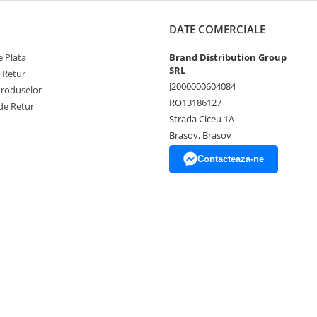
DATE COMERCIALE
 Plata
Brand Distribution Group
SRL
e Retur
J2000000604084
Produselor
RO13186127
de Retur
Strada Ciceu 1A
Brasov, Brasov
Contacteaza-ne