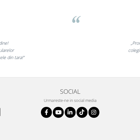
ov
minunate,
„Ne bu
 incantati,
ne declar
tri!”
SOCIAL
Urmareste-ne in social media