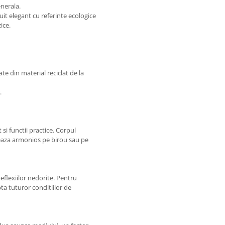
enerala.
uit elegant cu referinte ecologice
ice.
ate din material reciclat de la
.
si functii practice. Corpul
greaza armonios pe birou sau pe
eflexiilor nedorite. Pentru
pta tuturor conditiilor de