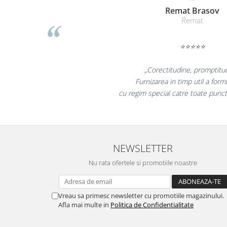
Table magnetice (whiteboard-uri)
Liamed Bras
Electronice si accesorii tech
Liamed
Gadgeturi mobile
⭐⭐⭐⭐⭐
Securitate digitala
Adaptoare de calatorie
„Promotionalele sunt 
Baterii si acumulatori
colegii mei au fost foarte
la fel si clientii nos
Cabluri si conectivitate
Incarcatoare wireless
Incarcatoare cu fir si auto
Ceasuri smart - Smartwatch
NEWSLETTER
Baterii externe - Powerbanks
Nu rata ofertele si promotiile noastre
Accesorii localizare (FindMy)
Cartuse, tonere, consumabile PC
Vreau sa primesc newsletter cu promotiile magazinului.
Standuri PC si suporturi
Afla mai multe in
Politica de Confidentialitate
ergonomice