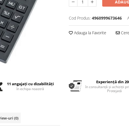
ADAUG
Cod Produs:
4960999673646
Adauga la Favorite
Cere 
Experiență din 20
11 angajați cu dizabilități
în consultanță și achiziții p
în echipa noastră
Protejată
view-uri
(0)