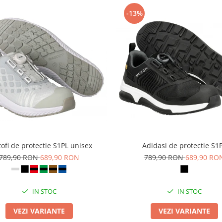
-13%
ofi de protectie S1PL unisex
Adidasi de protectie S1
789,90 RON
689,90 RON
789,90 RON
689,90 RO
IN STOC
IN STOC
VEZI VARIANTE
VEZI VARIANTE