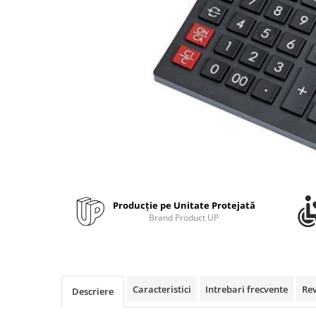
Bibliorafturi, caiete mecanice,
separatoare
Capsatoare, capse si perforatoare
Caiete si blocnotesuri
Dosare, folii protectie si mape
Accesorii diverse pentru birou
Etichetare si ambalare
Arhivare si depozitare
Instrumente de scris
Pixuri de plastic
Producție pe Unitate Protejată
Pixuri metalice
Brand Product UP
Pixuri cu gel
Stilouri
Seturi de scris Premium
Instrumente de scris eco
Caracteristici
Intrebari frecvente
Re
Descriere
Creioane mecanice si grafit