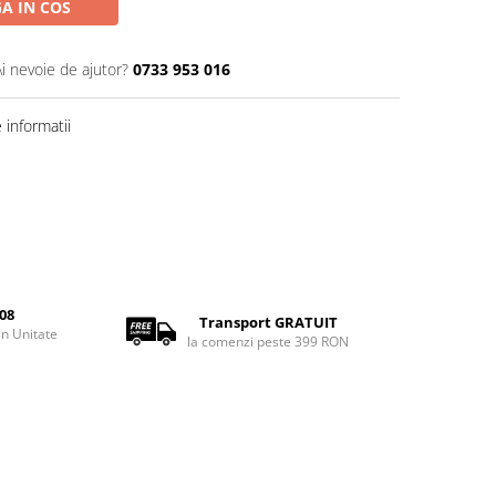
A IN COS
Ai nevoie de ajutor?
0733 953 016
informatii
08
Transport GRATUIT
rin Unitate
la comenzi peste 399 RON