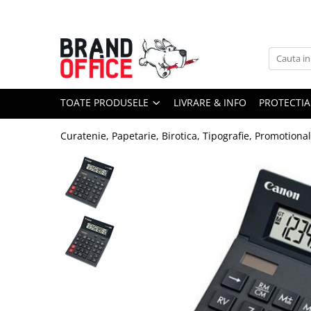
Toate Produsele
Unitate Protejata - PRODUCTIE
Hartie copiator si produse
TOATE PRODUSELE
LIVRARE & INFO
PROTECTIA
tipografice
Produse consumabile din hartie
Curatenie, Papetarie, Birotica, Tipografie, Promotiona
Detergenti si dezinfectanti
Formulare tipizate
Saci menajeri (Unitate Protejata)
Agende, calendare si organizatoare
Agende personalizabile
Organizatoare business
Birotica si papetarie
Hartie si articole din hartie