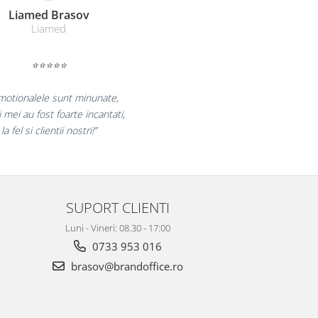
Farmacom Brasov
Farmacom
⭐⭐⭐⭐⭐
curam pentru reluarea colaborarii si
am multumiti pentru produsele plasate
si finalizate cu succes la timp."
SUPORT CLIENTI
Luni - Vineri: 08.30 - 17:00
0733 953 016
brasov@brandoffice.ro