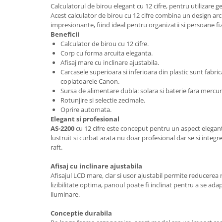
Rollere
Calculatorul de birou elegant cu 12 cifre, pentru utilizare g
Acest calculator de birou cu 12 cifre combina un design arc
Finelinere
impresionante, fiind ideal pentru organizatii si persoane fiz
Textmarkere
Beneficii
Markere diverse
Calculator de birou cu 12 cifre.
Corp cu forma arcuita eleganta.
Carioci si creioane colorate
Afisaj mare cu inclinare ajustabila.
Rezerve instrumente scris
Carcasele superioara si inferioara din plastic sunt fabric
Tavite documente si suporturi
copiatoarele Canon.
Sursa de alimentare dubla: solara si baterie fara mercur
Ascutitori, radiere, agrafe
Rotunjire si selectie zecimale.
Oprire automata.
Foarfece pentru birou
Elegant si profesional
Curatenie si igiena
AS-2200
cu 12 cifre este conceput pentru un aspect elegant 
lustruit si curbat arata nu doar profesional dar se si inte
Produse Antibacteriene
raft.
Articole pentru baie
Afisaj cu inclinare ajustabila
Articole pentru bucatarie
Afisajul LCD mare, clar si usor ajustabil permite reducerea r
lizibilitate optima, panoul poate fi inclinat pentru a se ada
Maturi, mopuri si galeti
iluminare.
Hartie igienica, prosoape hartie si
dispensere
Conceptie durabila