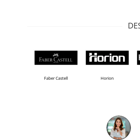
Masti de protectie respiratorie
Sepci, caciuli si esarfe
Pachete promotionale
DE
Accesorii pentru protectia muncii
Sosete de lucru
Branturi
Diverse accesorii
Articole de unica folosinta
Copii - tricouri si hanorace
Brand Product UP
Colorissimo
EKOM
Comunicare si prezentare
Flipchart-uri
Ecrane Interactive
Sisteme de afisare
Ecrane de proiectie
Accesorii prezentare