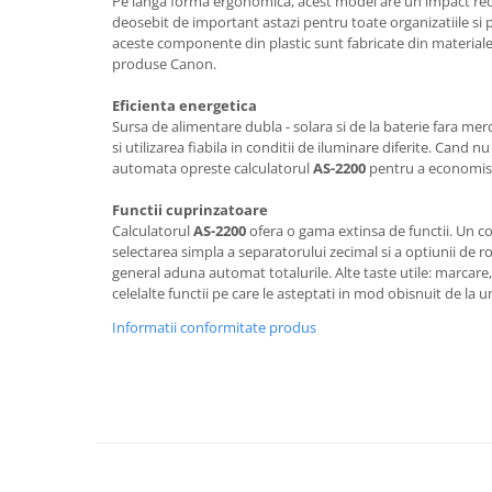
Pe langa forma ergonomica, acest model are un impact red
Articole pentru rufe, casa,
deosebit de important astazi pentru toate organizatiile si 
geamuri, mobila
aceste componente din plastic sunt fabricate din materiale 
produse Canon.
Articole pentru birou, suprafete,
pardoseli
Eficienta energetica
Intretinere si odorizante masina
Sursa de alimentare dubla - solara si de la baterie fara merc
si utilizarea fiabila in conditii de iluminare diferite. Cand nu
Saci de gunoi
automata opreste calculatorul
AS-2200
pentru a economisi
Accesorii pentru curatenie
Functii cuprinzatoare
Tipografie si stampile
Calculatorul
AS-2200
ofera o gama extinsa de functii. Un c
selectarea simpla a separatorului zecimal si a optiunii de 
Formulare tipizate
general aduna automat totalurile. Alte taste utile: marcare
Caiete si blocnotesuri
celelalte functii pe care le asteptati in mod obisnuit de la 
personalizate
Informatii conformitate produs
Stampile, tusiere si tus
Protectia muncii si Imbracaminte
Imbracaminte
Tricouri
Bluze & Pulovere