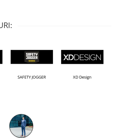
RI:
Horion
Kensington
Leitz