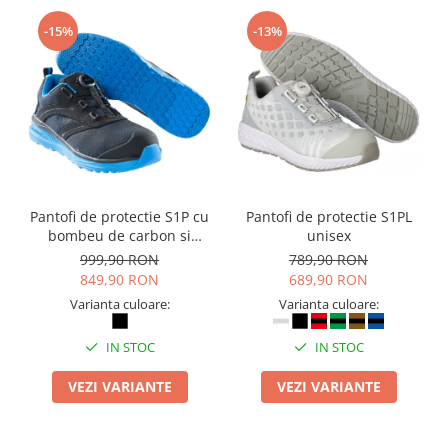
-15%
-13%
Pantofi de protectie S1P cu
Pantofi de protectie S1PL
bombeu de carbon si
unisex
inchidere BOAÂ® Fit
999,90 RON
789,90 RON
849,90 RON
689,90 RON
Varianta culoare:
Varianta culoare:
IN STOC
IN STOC
VEZI VARIANTE
VEZI VARIANTE