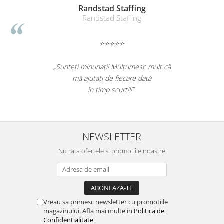
Randstad Staffing
Randstad Staffing
⭐⭐⭐⭐⭐
„Sunteți minunați! Mulțumesc mult că
mă ajutați de fiecare dată
în timp scurt!!!”
NEWSLETTER
Nu rata ofertele si promotiile noastre
Vreau sa primesc newsletter cu promotiile
magazinului. Afla mai multe in
Politica de
Confidentialitate