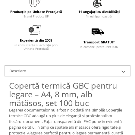
Producție pe Unitate Protejată
11 angajați cu dizabilități
Brand Product UP
în echipa noastră
Experiență din 2008
Transport GRATUIT
în consultanță și achiziții prin
la comenzi peste 399 RON
Unitate Protejată
Descriere
Copertă termică GBC pentru
legare – A4, 8 mm, alb
mătăsos, set 100 buc
Legarea documentelor nu a fost niciodată mai simplă! Coperțile
termice GBC adaugă un plus de eleganță și profesionalism
fiecărui document. Fața transparentă din PVC pune în evidență
pagina de titlu, în timp ce spatele alb mătăsos oferă rigiditate și
protecție. Alegerea perfectă pentru o legare permanentă, curată