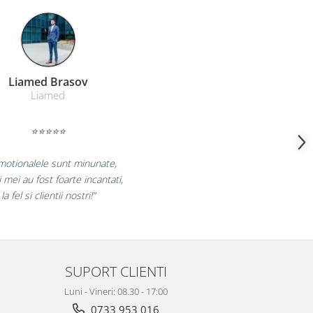
Farmacom Brasov
Farmacom
⭐⭐⭐⭐⭐
 bucuram pentru reluarea colaborarii si
claram multumiti pentru produsele plasate
si finalizate cu succes la timp."
SUPORT CLIENTI
Luni - Vineri: 08.30 - 17:00
0733 953 016