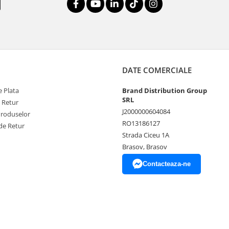
DATE COMERCIALE
 Plata
Brand Distribution Group
SRL
e Retur
J2000000604084
Produselor
RO13186127
de Retur
Strada Ciceu 1A
Brasov, Brasov
Contacteaza-ne