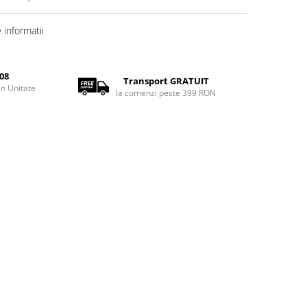
informatii
08
Transport GRATUIT
rin Unitate
la comenzi peste 399 RON