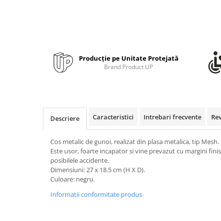
Bibliorafturi, caiete mecanice,
separatoare
Capsatoare, capse si perforatoare
Caiete si blocnotesuri
Dosare, folii protectie si mape
Producție pe Unitate Protejată
Brand Product UP
Accesorii diverse pentru birou
Etichetare si ambalare
Arhivare si depozitare
Caracteristici
Intrebari frecvente
Re
Descriere
Instrumente de scris
Pixuri de plastic
Cos metalic de gunoi, realizat din plasa metalica, tip Mesh.
Pixuri metalice
Este usor, foarte incapator si vine prevazut cu margini finis
Pixuri cu gel
posibilele accidente.
Dimensiuni: 27 x 18.5 cm (H X D).
Stilouri
Culoare: negru.
Seturi de scris Premium
Informatii conformitate produs
Instrumente de scris eco
Creioane mecanice si grafit