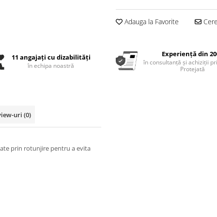
Adauga la Favorite
Cere 
Experiență din 20
11 angajați cu dizabilități
în consultanță și achiziții p
în echipa noastră
Protejată
view-uri
(0)
ate prin rotunjire pentru a evita