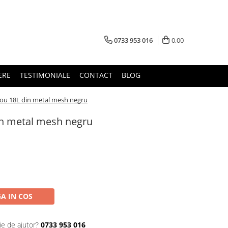
0733 953 016
0,00
ERE
TESTIMONIALE
CONTACT
BLOG
rou 18L din metal mesh negru
in metal mesh negru
A IN COS
ie de ajutor?
0733 953 016