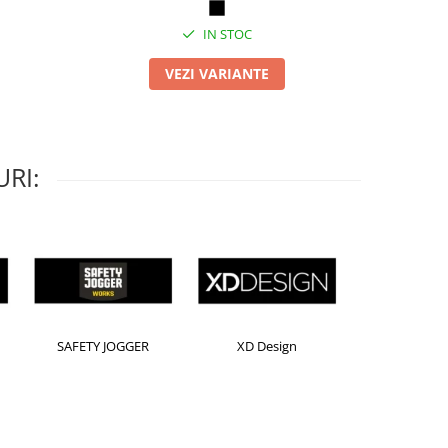
IN STOC
VEZI VARIANTE
RI:
rion
Kensington
Leitz