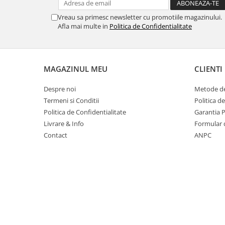
Masti de protectie respiratorie
Vreau sa primesc newsletter cu promotiile magazinului.
Sepci, caciuli si esarfe
Afla mai multe in
Politica de Confidentialitate
Pachete promotionale
Accesorii pentru protectia muncii
Sosete de lucru
MAGAZINUL MEU
CLIENTI
Branturi
Despre noi
Metode de
Diverse accesorii
Termeni si Conditii
Politica d
Articole de unica folosinta
Politica de Confidentialitate
Garantia 
Copii - tricouri si hanorace
Livrare & Info
Formular 
Contact
ANPC
Comunicare si prezentare
Flipchart-uri
Ecrane Interactive
Sisteme de afisare
Ecrane de proiectie
Accesorii prezentare