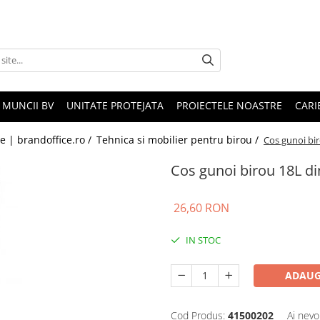
 MUNCII BV
UNITATE PROTEJATA
PROIECTELE NOASTRE
CARI
le | brandoffice.ro /
Tehnica si mobilier pentru birou /
Cos gunoi bi
Cos gunoi birou 18L d
26,60 RON
IN STOC
ADAUG
Cod Produs:
41500202
Ai nevo