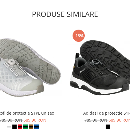
PRODUSE SIMILARE
-13%
ofi de protectie S1PL unisex
Adidasi de protectie S1
789,90 RON
689,90 RON
789,90 RON
689,90 RO