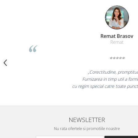
Camasi
Pantaloni
Pantaloni cu pieptar
Hanorace
Jachete
Liamed Br
Impermeabile
Liamed
Veste
Reflectorizante
⭐⭐⭐⭐
Incaltaminte
„Promotionalele su
Incaltaminte de lucru si protectie
colegii mei au fost fo
Incaltaminte de oras si munte
la fel si clientii
Echipamente medicale
Manusi de protectie
Accesorii pentru protectia capului
NEWSLETTER
Casti de protectie
Antifoane
Nu rata ofertele si promotiile noastre
Ochelari de protectie si viziere