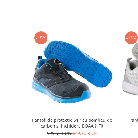
Rollere
Finelinere
Textmarkere
Markere diverse
Carioci si creioane colorate
-15%
-13%
Rezerve instrumente scris
Tavite documente si suporturi
Ascutitori, radiere, agrafe
Foarfece pentru birou
Curatenie si igiena
Produse Antibacteriene
Articole pentru baie
Articole pentru bucatarie
Maturi, mopuri si galeti
Pantofi de protectie S1P cu bombeu de
Pant
Hartie igienica, prosoape hartie si
carbon si inchidere BOAÂ® Fit
dispensere
999,90 RON
849,90 RON