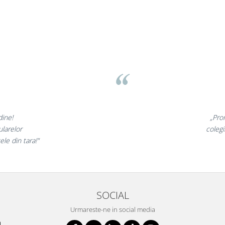
asov
⭐
nt minunate,
„Ne
arte incantati,
ne de
 nostri!”
SOCIAL
Urmareste-ne in social media