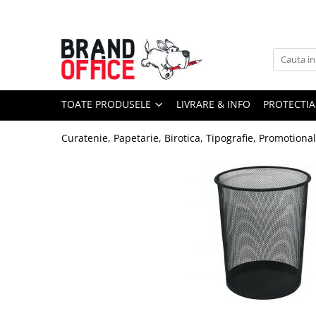
Toate Produsele
Unitate Protejata - PRODUCTIE
Hartie copiator si produse
TOATE PRODUSELE
LIVRARE & INFO
PROTECTIA
tipografice
Produse consumabile din hartie
Curatenie, Papetarie, Birotica, Tipografie, Promotiona
Detergenti si dezinfectanti
Formulare tipizate
Saci menajeri (Unitate Protejata)
Agende, calendare si organizatoare
Agende personalizabile
Organizatoare business
Birotica si papetarie
Hartie si articole din hartie