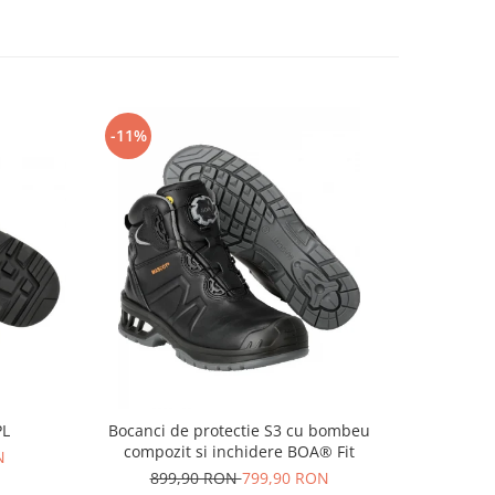
-11%
-14%
PL
Bocanci de protectie S3 cu bombeu
Pa
compozit si inchidere BOA® Fit
N
69
899,90 RON
799,90 RON