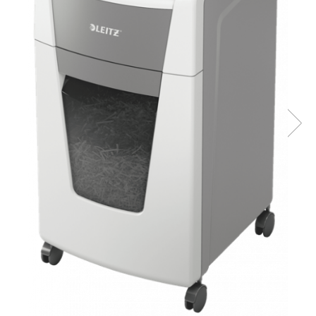
Bibliorafturi, caiete mecanice,
separatoare
Capsatoare, capse si perforatoare
Caiete si blocnotesuri
Dosare, folii protectie si mape
Accesorii diverse pentru birou
Etichetare si ambalare
Arhivare si depozitare
Instrumente de scris
Pixuri de plastic
Pixuri metalice
Pixuri cu gel
Stilouri
Seturi de scris Premium
Instrumente de scris eco
Creioane mecanice si grafit