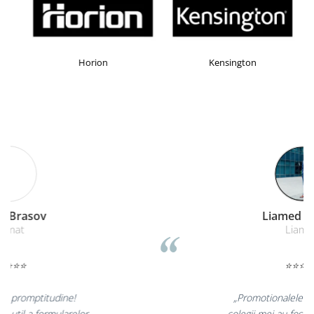
Horion
Kensington
Remat Brasov
Remat
⭐⭐⭐⭐⭐
„Corectitudine, promptitudine!
Furnizarea in timp util a formularelor