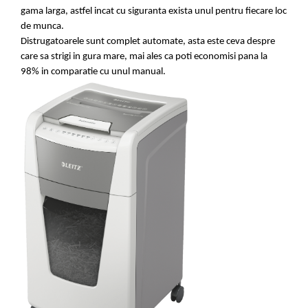
Camasi
gama larga, astfel incat cu siguranta exista unul pentru fiecare loc
Pantaloni
de munca.
Pantaloni cu pieptar
Distrugatoarele sunt complet automate, asta este ceva despre
Hanorace
care sa strigi in gura mare, mai ales ca poti economisi pana la
98% in comparatie cu unul manual.
Jachete
Impermeabile
Veste
Reflectorizante
Incaltaminte
Incaltaminte de lucru si protectie
Incaltaminte de oras si munte
Echipamente medicale
Manusi de protectie
Accesorii pentru protectia capului
Casti de protectie
Antifoane
Ochelari de protectie si viziere