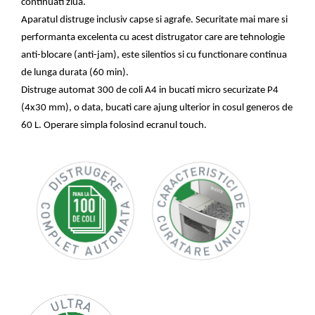
Table magnetice (whiteboard-uri)
continuati ziua.
Aparatul distruge inclusiv capse si agrafe. Securitate mai mare si
Electronice si accesorii tech
performanta excelenta cu acest distrugator care are tehnologie
Gadgeturi mobile
anti-blocare (anti-jam), este silentios si cu functionare continua
Securitate digitala
de lunga durata (60 min).
Adaptoare de calatorie
Distruge automat 300
de coli A4 in bucati micro securizate P4
Baterii si acumulatori
(4x30
mm), o data, bucati care ajung ulterior in cosul generos de
60
L. Operare simpla folosind ecranul touch.
Cabluri si conectivitate
Incarcatoare wireless
Incarcatoare cu fir si auto
Ceasuri smart - Smartwatch
Baterii externe - Powerbanks
Accesorii localizare (FindMy)
Cartuse, tonere, consumabile PC
Standuri PC si suporturi
ergonomice