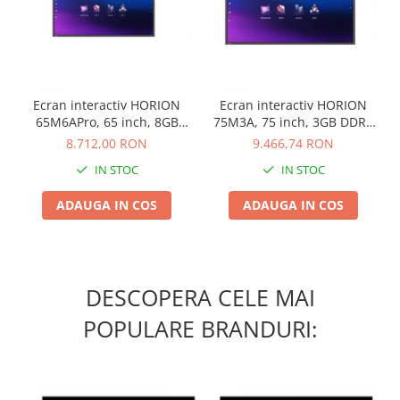
Ecran interactiv HORION
Ecran interactiv HORION
65M6APro, 65 inch, 8GB
75M3A, 75 inch, 3GB DDR4
DDR4 + 128GB Standard,
+ 32GB Standard, Android
8.712,00 RON
9.466,74 RON
Android 13, A31D2, octa
8.0, MSD6A848, ARM
IN STOC
IN STOC
core A
A73+A53
ADAUGA IN COS
ADAUGA IN COS
DESCOPERA CELE MAI
POPULARE BRANDURI: