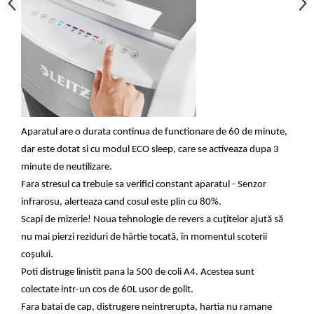
Genti, huse si rucsacuri de laptop
Genti de plaja si cumparaturi
Portofele si portcarduri RFID
Sport si accesorii outdoor
Sticle, cani si termosuri to go
Sport, jocuri si accesorii
Aparatul are o durata continua de functionare de 60 de minute,
Gratare si picnic
dar este dotat si cu modul ECO sleep, care se activeaza dupa 3
minute de neutilizare.
Plaja si relaxare
Fara stresul ca trebuie sa verifici constant aparatul - Senzor
Genti frigorifice
infrarosu, alerteaza cand cosul este plin cu 80%.
Ochelari de soare
Scapi de mizerie! Noua tehnologie de revers a cuțitelor ajută să
Lanyards si brelocuri
nu mai pierzi reziduri de hârtie tocată, în momentul scoterii
Umbrele
coșului.
Poti distruge linistit pana la 500 de coli A4.
Acestea sunt
Scule, unelte si iluminat
colectate intr-un cos de 60L usor de golit.
Unelte multifunctionale si bricege
Fara batai de cap, distrugere neintrerupta, hartia nu ramane
(multitools)