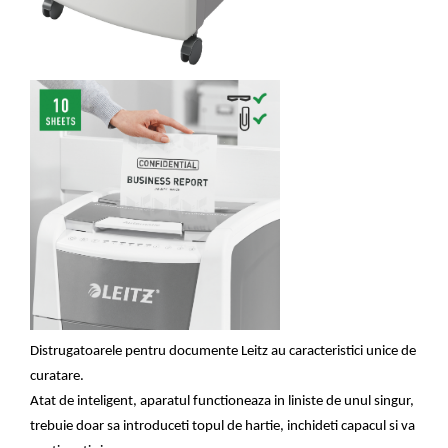
Masti de protectie respiratorie
Sepci, caciuli si esarfe
Pachete promotionale
Accesorii pentru protectia muncii
Sosete de lucru
Branturi
Diverse accesorii
Articole de unica folosinta
Copii - tricouri si hanorace
Comunicare si prezentare
Flipchart-uri
Ecrane Interactive
Distrugatoarele pentru documente Leitz au caracteristici unice de
Sisteme de afisare
curatare.
Ecrane de proiectie
Atat de inteligent, aparatul functioneaza in liniste de unul singur,
Accesorii prezentare
trebuie doar sa introduceti topul de hartie, inchideti capacul si va