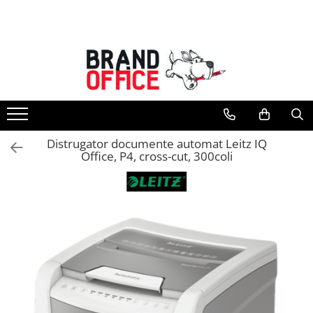
Toate Produsele
Unitate Protejata - PRODUCTIE
Hartie copiator si produse
tipografice
Produse consumabile din hartie
Distrugator documente automat Leitz IQ
Detergenti si dezinfectanti
Office, P4, cross-cut, 300coli
Formulare tipizate
Saci menajeri (Unitate Protejata)
Agende, calendare si organizatoare
Agende personalizabile
Organizatoare business
Birotica si papetarie
Hartie si articole din hartie