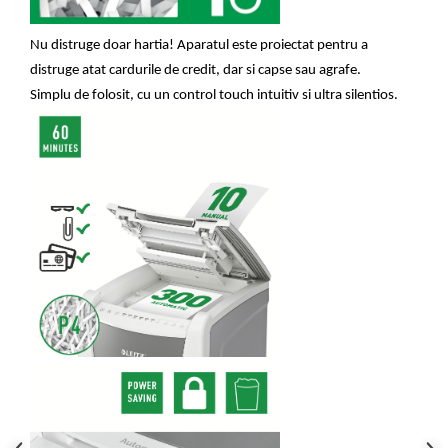
ergonomice
Masini de legat, indosariat si
Nu distruge doar hartia! Aparatul este proiectat pentru a
accesorii
distruge atat cardurile de credit, dar si capse sau agrafe.
Protocol si HORECA
Simplu de folosit, cu un control touch intuitiv si ultra silentios.
Apa si bauturi racoritoare
Cafea, ceai, zahar, lapte
Casa si bucatarie
Cani si pahare
Bucatarie si servire
Textile si confort pentru casa
Decor si interior
Seturi si accesorii pentru vin
Rucsacuri si articole de calatorie
Rucsacuri
Trollere, genti si accesorii de voiaj
Genti de umar si borsete