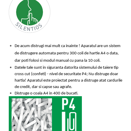
Suporturi si huse telefoane &
tablete
Periferice PC si accesorii
Ergnonomice
Audio
Boxe portabile
De acum distrugi mai mult ca inainte
! Aparatul are un sistem
Casti
de d
istrugere automata pentru 300 coli de hartie A4 o data,
Tehnica si mobilier pentru birou
dar poti folosi si modul manual cu
pana la 10 coli.
Laminatoare
Datele tale sunt in siguranta datorita sistemului de taiere tip
Folii laminare
cross cut (confeti) - nivel de securitate P4; Nu distruge doar
hartia! Aparatul este proiectat pentru a distruge atat cardurile
Accesorii mobilier
de credit, dar si capse sau agrafe.
Ghilotine și Trimmere
Distruge o coala A4
in 400 de bucati.
Calculatoare de birou
Distrugatoare documente
Cosuri de gunoi pentru birou
Scaune, birouri si produse