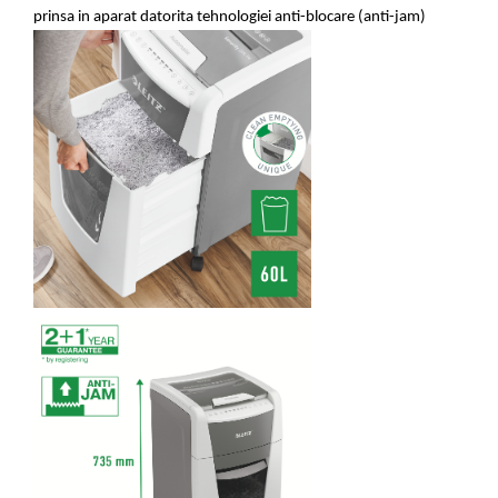
prinsa in aparat datorita tehnologiei anti-blocare (anti-jam)
Seturi si scule de baza
Masurare si taiere
Lampi portabile
Lanterne, lampi si accesorii
Pentru masini, biciclete si prim
ajutor
Noutati si inovatii
Pachete Cadou Premium
Promotii si reduceri
LICHIDARE DE STOC