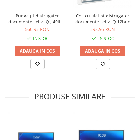
Punga pt distrugator
Coli cu ulei pt distrugator
documente Leitz IQ , 40litri,
documente Leitz IQ 12buc
100buc
560,95 RON
298,95 RON
IN STOC
IN STOC
ADAUGA IN COS
ADAUGA IN COS
PRODUSE SIMILARE