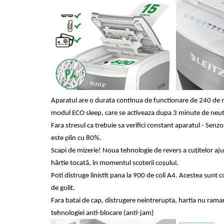
Table magnetice (whiteboard-uri)
Electronice si accesorii tech
Gadgeturi mobile
Securitate digitala
Adaptoare de calatorie
Baterii si acumulatori
Cabluri si conectivitate
Aparatul are o durata continua de functionare de 240 de m
Incarcatoare wireless
modul ECO sleep, care se activeaza dupa 3 minute de neuti
Incarcatoare cu fir si auto
Fara stresul ca trebuie sa verifici constant aparatul - Senz
este plin cu 80%.
Ceasuri smart - Smartwatch
Scapi de mizerie! Noua tehnologie de revers a cuțitelor ajut
Baterii externe - Powerbanks
hârtie tocată, în momentul scoterii coșului.
Accesorii localizare (FindMy)
Poti distruge linistit pana la 900 de coli A4.
Acestea sunt c
Cartuse, tonere, consumabile PC
de golit.
Standuri PC si suporturi
Fara batai de cap, distrugere neintrerupta, hartia nu rama
ergonomice
tehnologiei anti-blocare (anti-jam)