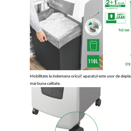
Suporturi si huse telefoane &
tablete
Periferice PC si accesorii
Ergnonomice
Audio
Boxe portabile
Casti
Tehnica si mobilier pentru birou
Laminatoare
Folii laminare
Mobilitate
la indemana oricui! aparatul este u
sor de depla
Accesorii mobilier
mai buna calitate.
Ghilotine și Trimmere
Calculatoare de birou
Distrugatoare documente
Cosuri de gunoi pentru birou
Scaune, birouri si produse