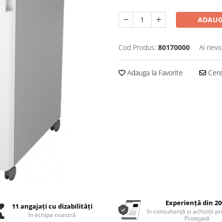
ADAUG
Cod Produs:
80170000
Ai nevo
Adauga la Favorite
Cere 
Experiență din 20
11 angajați cu dizabilități
în consultanță și achiziții p
în echipa noastră
Protejată