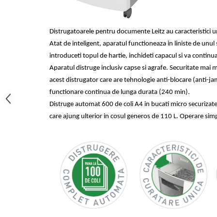
Camasi
Pantaloni
Pantaloni cu pieptar
Distrugatoarele pentru documente Leitz au caracteristici u
Hanorace
Atat de inteligent, aparatul functioneaza in liniste de unul
Jachete
introduceti topul de hartie, inchideti capacul si va continua
Impermeabile
Aparatul distruge inclusiv capse si agrafe. Securitate mai
Veste
acest distrugator care are tehnologie anti-blocare (anti-jam)
Reflectorizante
functionare continua de lunga durata (240 min).
Incaltaminte
Distruge automat 600
de coli A4 in bucati micro securiza
care ajung ulterior in cosul generos de 110
L. Operare simp
Incaltaminte de lucru si protectie
Incaltaminte de oras si munte
Echipamente medicale
Manusi de protectie
Accesorii pentru protectia capului
Casti de protectie
Antifoane
Ochelari de protectie si viziere