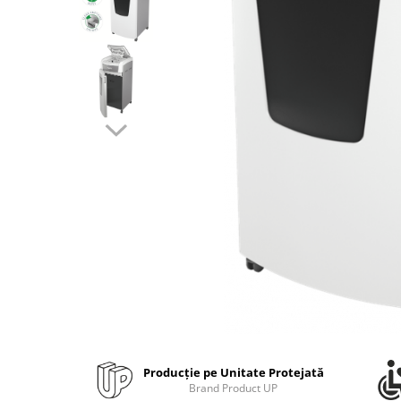
Bibliorafturi, caiete mecanice,
separatoare
Capsatoare, capse si perforatoare
Caiete si blocnotesuri
Dosare, folii protectie si mape
Accesorii diverse pentru birou
Etichetare si ambalare
Arhivare si depozitare
Instrumente de scris
Pixuri de plastic
Pixuri metalice
Pixuri cu gel
Stilouri
Seturi de scris Premium
Instrumente de scris eco
Producție pe Unitate Protejată
Creioane mecanice si grafit
Brand Product UP