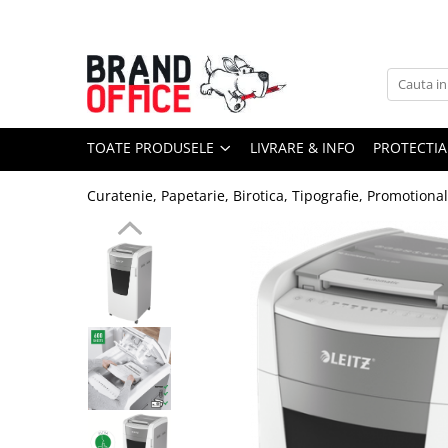
Toate Produsele
Unitate Protejata - PRODUCTIE
Hartie copiator si produse
TOATE PRODUSELE
LIVRARE & INFO
PROTECTIA
tipografice
Produse consumabile din hartie
Curatenie, Papetarie, Birotica, Tipografie, Promotiona
Detergenti si dezinfectanti
Formulare tipizate
Saci menajeri (Unitate Protejata)
Agende, calendare si organizatoare
Agende personalizabile
Organizatoare business
Birotica si papetarie
Hartie si articole din hartie