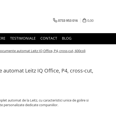
0733 953 016
0,00
ERE
TESTIMONIALE
CONTACT
BLOG
ocumente automat Leitz IQ Office, P4, cross-cut, 600coli
automat Leitz IQ Office, P4, cross-cut,
t automat de la Leitz, cu caracteristici unice de golire si
rte personalizate dedicate companiilor.