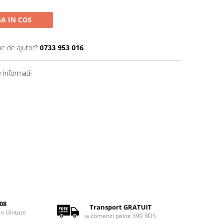
A IN COS
ie de ajutor?
0733 953 016
informatii
08
Transport GRATUIT
rin Unitate
la comenzi peste 399 RON