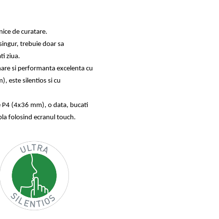
nice de curatare.
 singur, trebuie doar sa
ti ziua.
 mare si performanta excelenta cu
, este silentios si cu
te P4 (4x36
mm), o data, bucati
la folosind ecranul touch.