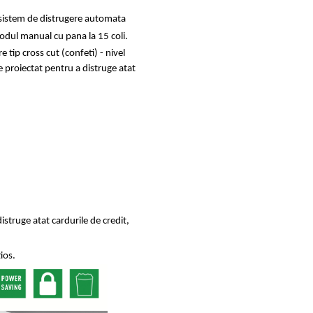
sistem de d
istrugere automata
 modul manual cu
pana la 15 coli.
e tip cross cut (confeti) - nivel
e proiectat pentru a distruge atat
istruge atat cardurile de credit,
tios.