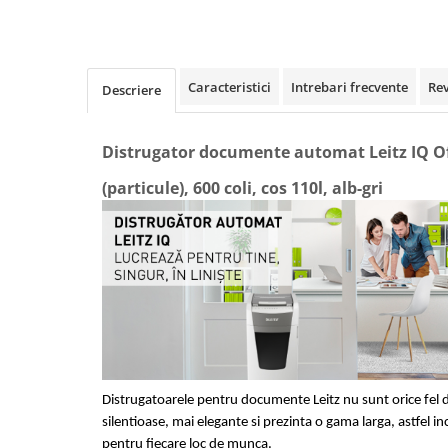
Rollere
Finelinere
Textmarkere
Markere diverse
Caracteristici
Intrebari frecvente
Re
Descriere
Carioci si creioane colorate
Rezerve instrumente scris
Distrugator documente automat Leitz IQ Off
Tavite documente si suporturi
(particule), 600 coli, cos 110l, alb-gri
Ascutitori, radiere, agrafe
Foarfece pentru birou
Curatenie si igiena
Produse Antibacteriene
Articole pentru baie
Articole pentru bucatarie
Maturi, mopuri si galeti
Distrugatoarele pentru documente Leitz nu sunt orice fel 
Hartie igienica, prosoape hartie si
silentioase, mai elegante si prezinta o gama larga, astfel in
dispensere
pentru fiecare loc de munca.