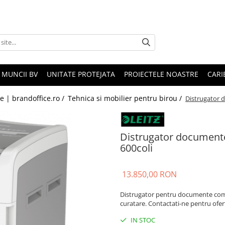
 MUNCII BV
UNITATE PROTEJATA
PROIECTELE NOASTRE
CARI
le | brandoffice.ro /
Tehnica si mobilier pentru birou /
Distrugator d
Distrugator documente 
600coli
13.850,00 RON
Distrugator pentru documente comple
curatare. Contactati-ne pentru ofe
IN STOC