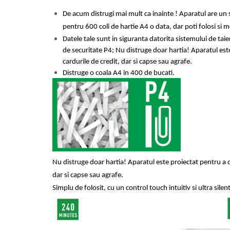
Masti de protectie respiratorie
De acum distrugi mai mult ca inainte
! Aparatul are un 
Sepci, caciuli si esarfe
pentru 600 coli de hartie A4 o data, dar poti folosi si
Pachete promotionale
Datele tale sunt in siguranta datorita sistemului de taier
de securitate P4; Nu distruge doar hartia! Aparatul est
Accesorii pentru protectia muncii
cardurile de credit, dar si capse sau agrafe.
Sosete de lucru
Distruge o coala A4
in 400 de bucati.
Branturi
Diverse accesorii
Articole de unica folosinta
Copii - tricouri si hanorace
Comunicare si prezentare
Flipchart-uri
Nu distruge doar hartia! Aparatul este proiectat pentru a d
Ecrane Interactive
dar si capse sau agrafe.
Sisteme de afisare
Simplu de folosit, cu un control touch intuitiv si ultra silen
Ecrane de proiectie
Accesorii prezentare