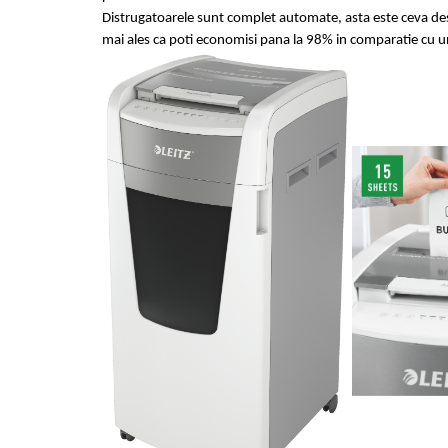
Articole pentru rufe, casa,
Distrugatoarele sunt complet automate, asta este ceva desp
geamuri, mobila
mai ales ca poti economisi pana la 98% in comparatie cu 
Articole pentru birou, suprafete,
pardoseli
Intretinere si odorizante masina
Saci de gunoi
Accesorii pentru curatenie
Tipografie si stampile
Formulare tipizate
Caiete si blocnotesuri
personalizate
Stampile, tusiere si tus
Protectia muncii si Imbracaminte
Imbracaminte
Tricouri
Bluze & Pulovere