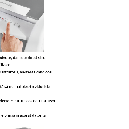
inute, dar este dotat si cu
lizare.
or infrarosu, alerteaza cand cosul
ă să nu mai pierzi reziduri de
olectate intr-un cos de 110L usor
ne prinsa in aparat datorita