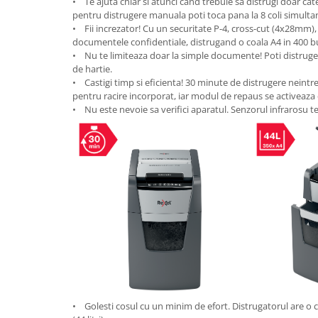
• Te ajuta chiar si atunci cand trebuie sa distrugi doar c
Table magnetice (whiteboard-uri)
pentru distrugere manuala poti toca pana la 8 coli simulta
Electronice si accesorii tech
• Fii increzator! Cu un securitate P-4, cross-cut (4x28mm),
documentele confidentiale, distrugand o coala A4 in 400 bu
Gadgeturi mobile
• Nu te limiteaza doar la simple documente! Poti distruge c
Securitate digitala
de hartie.
• Castigi timp si eficienta! 30 minute de distrugere neintr
Adaptoare de calatorie
pentru racire incorporat, iar modul de repaus se activeaz
• Nu este nevoie sa verifici aparatul. Senzorul infrarosu t
Baterii si acumulatori
Cabluri si conectivitate
Incarcatoare wireless
Incarcatoare cu fir si auto
Ceasuri smart - Smartwatch
Baterii externe - Powerbanks
Accesorii localizare (FindMy)
Cartuse, tonere, consumabile PC
Standuri PC si suporturi
ergonomice
• Golesti cosul cu un minim de efort. Distrugatorul are o c