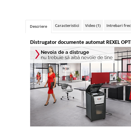
Rollere
Finelinere
Textmarkere
Markere diverse
Caracteristici
Video
(1)
Intrebari fre
Descriere
Carioci si creioane colorate
Rezerve instrumente scris
Distrugator documente automat REXEL OPTIMU
Tavite documente si suporturi
Ascutitori, radiere, agrafe
Foarfece pentru birou
Curatenie si igiena
Produse Antibacteriene
Articole pentru baie
Articole pentru bucatarie
Maturi, mopuri si galeti
Hartie igienica, prosoape hartie si
dispensere