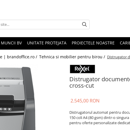
 MUNCII BV
UNITATE PROTEJATA
PROIECTELE NOASTRE
CARI
le | brandoffice.ro /
Tehnica si mobilier pentru birou /
Distrugator 
Distrugator document
cross-cut
2.545,00 RON
Distrugatorul automat pentru do
150 coli A4 (80 gsm) dintr-o singura
pentru oferte personalizate dedica