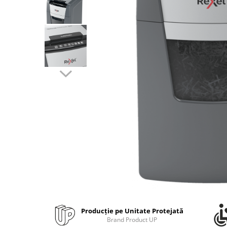
Bibliorafturi, caiete mecanice,
separatoare
Capsatoare, capse si perforatoare
Caiete si blocnotesuri
Dosare, folii protectie si mape
Accesorii diverse pentru birou
Etichetare si ambalare
Arhivare si depozitare
Instrumente de scris
Pixuri de plastic
Pixuri metalice
Pixuri cu gel
Stilouri
Seturi de scris Premium
Instrumente de scris eco
Producție pe Unitate Protejată
Creioane mecanice si grafit
Brand Product UP