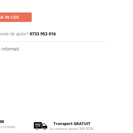
A IN COS
evoie de ajutor?
0733 953 016
informatii
08
Transport GRATUIT
rin Unitate
la comenzi peste 399 RON