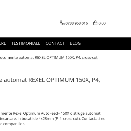
0733 953 016
0,00
ERE
TESTIMONIALE
CONTACT
BLOG
documente automat REXEL OPTIMUM 150X, P4, cross-cut
e automat REXEL OPTIMUM 150X, P4,
cumente Rexel Optimum AutoFeed+ 150X distruge automat
 incarcare, in bucati de 4x28mm (P-4, cross cut). Contactati-ne
te companiilor.