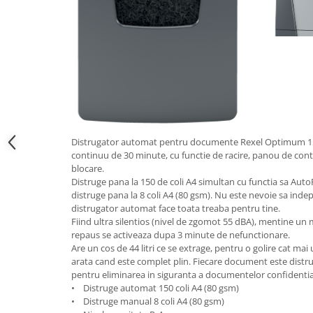
Camasi
Pantaloni
Pantaloni cu pieptar
Hanorace
Jachete
Impermeabile
Veste
Reflectorizante
Distrugator automat pentru documente Rexel Optimum 15
Incaltaminte
continuu de 30 minute, cu functie de racire, panou de contro
blocare.
Incaltaminte de lucru si protectie
Distruge pana la 150 de coli A4 simultan cu functia sa Aut
Incaltaminte de oras si munte
distruge pana la 8 coli A4 (80 gsm). Nu este nevoie sa indepa
Echipamente medicale
distrugator automat face toata treaba pentru tine.
Fiind ultra silentios (nivel de zgomot 55 dBA), mentine un
Manusi de protectie
repaus se activeaza dupa 3 minute de nefunctionare.
Are un cos de 44 litri ce se extrage, pentru o golire cat mai
Accesorii pentru protectia capului
arata cand este complet plin. Fiecare document este distrus
Casti de protectie
pentru eliminarea in siguranta a documentelor confidentia
• Distruge automat 150 coli A4 (80 gsm)
Antifoane
• Distruge manual 8 coli A4 (80 gsm)
Ochelari de protectie si viziere