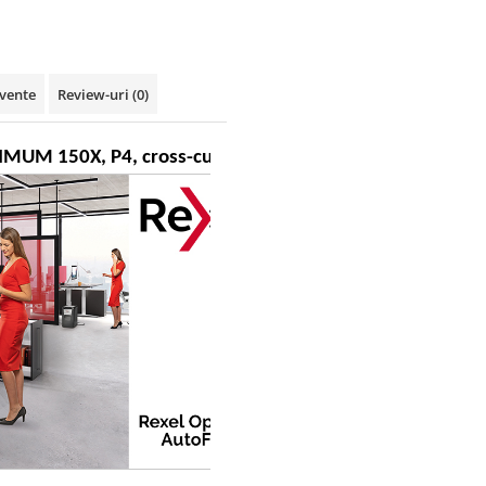
cvente
Review-uri
(0)
M 150X, P4, cross-cut (confeti), 150 coli, cos 44l