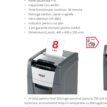
• Nivel securitate P-4
Masti de protectie respiratorie
• Capacitate cos: 44 litri
• Timp functionare continuu: 30 minute
Sepci, caciuli si esarfe
• Distruge carduri, capse si agrafe
Pachete promotionale
• Ultra-silention (55 dBA)
• Indicator pentru cos plin
Accesorii pentru protectia muncii
• 2 ani garantie (inclusiv pentru cutite)
Sosete de lucru
• Dimensiuni (LxixA): 440 x 690 x 505 mm
Branturi
Diverse accesorii
Articole de unica folosinta
Copii - tricouri si hanorace
Comunicare si prezentare
Flipchart-uri
Ecrane Interactive
Sisteme de afisare
Ecrane de proiectie
• Ai timp pentru tine! Distruge automat pana la 150 coli A
Accesorii prezentare
incarcare, economisind timp in comparatie cu distrugatoa