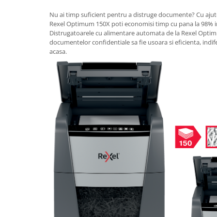
Articole pentru rufe, casa,
geamuri, mobila
Nu ai timp suficient pentru a distruge documente? Cu ajut
Rexel Optimum 150X poti economisi timp cu pana la 98% i
Articole pentru birou, suprafete,
Distrugatoarele cu alimentare automata de la Rexel Optim
pardoseli
documentelor confidentiale sa fie usoara si eficienta, indife
acasa.
Intretinere si odorizante masina
Saci de gunoi
Accesorii pentru curatenie
Tipografie si stampile
Formulare tipizate
Caiete si blocnotesuri
personalizate
Stampile, tusiere si tus
Protectia muncii si Imbracaminte
Imbracaminte
Tricouri
Bluze & Pulovere