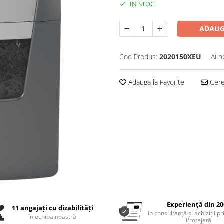
IN STOC
ADAUG
Cod Produs:
2020150XEU
Ai n
Adauga la Favorite
Cere 
Experiență din 20
11 angajați cu dizabilități
în consultanță și achiziții p
în echipa noastră
Protejată