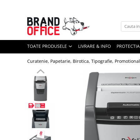
Toate Produsele
Unitate Protejata - PRODUCTIE
Hartie copiator si produse
TOATE PRODUSELE
LIVRARE & INFO
PROTECTIA
tipografice
Produse consumabile din hartie
Curatenie, Papetarie, Birotica, Tipografie, Promotiona
Detergenti si dezinfectanti
Formulare tipizate
Saci menajeri (Unitate Protejata)
Agende, calendare si organizatoare
Agende personalizabile
Organizatoare business
Birotica si papetarie
Hartie si articole din hartie