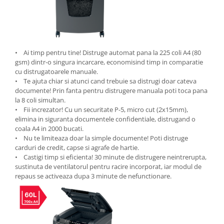
ergonomice
Masini de legat, indosariat si
accesorii
Protocol si HORECA
• Ai timp pentru tine! Distruge automat pana la 225 coli A4 (80
Apa si bauturi racoritoare
gsm) dintr-o singura incarcare, economisind timp in comparatie
cu distrugatoarele manuale.
Cafea, ceai, zahar, lapte
• Te ajuta chiar si atunci cand trebuie sa distrugi doar cateva
Casa si bucatarie
documente! Prin fanta pentru distrugere manuala poti toca pana
la 8 coli simultan.
Cani si pahare
• Fii increzator! Cu un securitate P-5, micro cut (2x15mm),
Bucatarie si servire
elimina in siguranta documentele confidentiale, distrugand o
coala A4 in 2000 bucati.
Textile si confort pentru casa
• Nu te limiteaza doar la simple documente! Poti distruge
Decor si interior
carduri de credit, capse si agrafe de hartie.
• Castigi timp si eficienta! 30 minute de distrugere neintrerupta,
Seturi si accesorii pentru vin
sustinuta de ventilatorul pentru racire incorporat, iar modul de
repaus se activeaza dupa 3 minute de nefunctionare.
Rucsacuri si articole de calatorie
Rucsacuri
Trollere, genti si accesorii de voiaj
Genti de umar si borsete