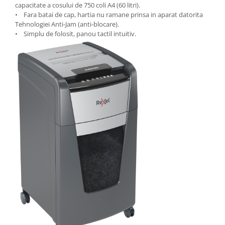
capacitate a cosului de 750 coli A4 (60 litri).
Seturi si scule de baza
• Fara batai de cap, hartia nu ramane prinsa in aparat datorita
Tehnologiei Anti-Jam (anti-blocare).
Masurare si taiere
• Simplu de folosit, panou tactil intuitiv.
Lampi portabile
Lanterne, lampi si accesorii
Pentru masini, biciclete si prim
ajutor
Noutati si inovatii
Pachete Cadou Premium
Promotii si reduceri
LICHIDARE DE STOC