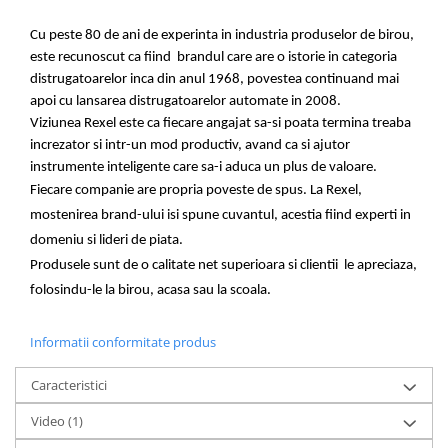
Cu peste 80 de ani de experinta in industria
produselor de birou
,
este recunoscut
ca fiind
brandul
care are o istorie in categoria
distrugatoarelor inca din anul 1968, povestea continuand mai
apoi cu lansarea distrugatoarelor automate in 2008.
Viziunea Rexel este ca fiecare angajat sa-si poata termina treaba
increzator si intr-un mod productiv, avand ca si ajutor
instrumente inteligente care sa-i aduca un plus de valoare.
Fiecare companie are propria poveste de spus. La Rexel,
mostenirea brand-ului
isi spune cuvantul
, acestia
fiind
experti in
domeniu si lideri de piata.
Produsele sunt de o calitate net superioara si clientii le apreciaza,
folosindu-le la birou, acasa sau la scoala.
Informatii conformitate produs
Caracteristici
Video
(1)