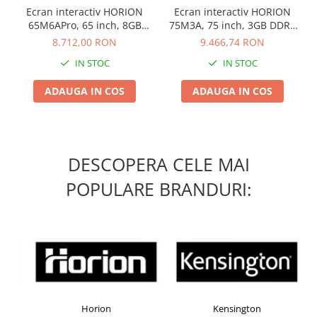
Ecran interactiv HORION
Ecran interactiv HORION
65M6APro, 65 inch, 8GB
75M3A, 75 inch, 3GB DDR4
DDR4 + 128GB Standard,
+ 32GB Standard, Android
8.712,00 RON
9.466,74 RON
Android 13, A31D2, octa
8.0, MSD6A848, ARM
IN STOC
IN STOC
core A
A73+A53
ADAUGA IN COS
ADAUGA IN COS
DESCOPERA CELE MAI
POPULARE BRANDURI:
Horion
Kensington