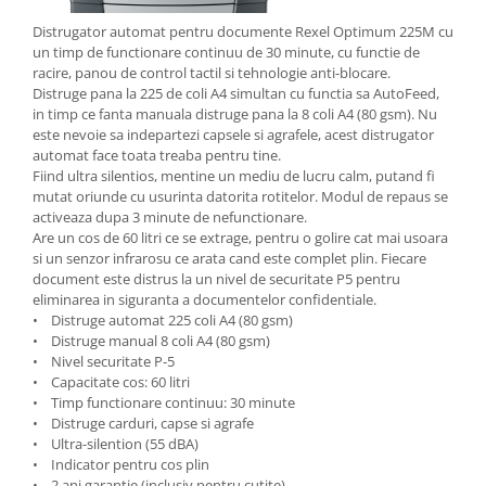
Table magnetice (whiteboard-uri)
Distrugator automat pentru documente Rexel Optimum 225M cu
Electronice si accesorii tech
un timp de functionare continuu de 30 minute, cu functie de
Gadgeturi mobile
racire, panou de control tactil si tehnologie anti-blocare.
Distruge pana la 225 de coli A4 simultan cu functia sa AutoFeed,
Securitate digitala
in timp ce fanta manuala distruge pana la 8 coli A4 (80 gsm). Nu
Adaptoare de calatorie
este nevoie sa indepartezi capsele si agrafele, acest distrugator
automat face toata treaba pentru tine.
Baterii si acumulatori
Fiind ultra silentios, mentine un mediu de lucru calm, putand fi
mutat oriunde cu usurinta datorita rotitelor. Modul de repaus se
Cabluri si conectivitate
activeaza dupa 3 minute de nefunctionare.
Incarcatoare wireless
Are un cos de 60 litri ce se extrage, pentru o golire cat mai usoara
si un senzor infrarosu ce arata cand este complet plin. Fiecare
Incarcatoare cu fir si auto
document este distrus la un nivel de securitate P5 pentru
eliminarea in siguranta a documentelor confidentiale.
Ceasuri smart - Smartwatch
• Distruge automat 225 coli A4 (80 gsm)
Baterii externe - Powerbanks
• Distruge manual 8 coli A4 (80 gsm)
• Nivel securitate P-5
Accesorii localizare (FindMy)
• Capacitate cos: 60 litri
• Timp functionare continuu: 30 minute
Cartuse, tonere, consumabile PC
• Distruge carduri, capse si agrafe
Standuri PC si suporturi
• Ultra-silention (55 dBA)
ergonomice
• Indicator pentru cos plin
• 2 ani garantie (inclusiv pentru cutite)