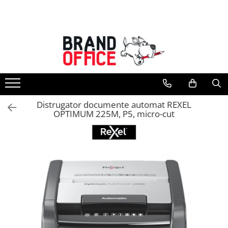
Toate Produsele
Unitate Protejata - PRODUCTIE
Hartie copiator si produse
tipografice
Produse consumabile din hartie
Distrugator documente automat REXEL
Detergenti si dezinfectanti
OPTIMUM 225M, P5, micro-cut
Formulare tipizate
Saci menajeri (Unitate Protejata)
Agende, calendare si organizatoare
Agende personalizabile
Organizatoare business
Birotica si papetarie
Hartie si articole din hartie