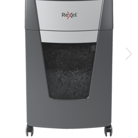
Bibliorafturi, caiete mecanice,
separatoare
Capsatoare, capse si perforatoare
Caiete si blocnotesuri
Dosare, folii protectie si mape
Accesorii diverse pentru birou
Etichetare si ambalare
Arhivare si depozitare
Instrumente de scris
Pixuri de plastic
Pixuri metalice
Pixuri cu gel
Stilouri
Seturi de scris Premium
Instrumente de scris eco
Creioane mecanice si grafit