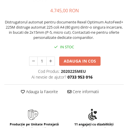
Rollere
Finelinere
4.745,00 RON
Textmarkere
Distrugatorul automat pentru documente Rexel Optimum AutoFeed+
Markere diverse
225M distruge automat 225 coli A4 (80 gsm) dintr-o singura incarcare,
Carioci si creioane colorate
in bucati de 2x15mm (P-5, micro cut). Contactati-ne pentru oferte
personalizate dedicate companiilor.
Rezerve instrumente scris
Tavite documente si suporturi
IN STOC
Ascutitori, radiere, agrafe
ADAUGA IN COS
Foarfece pentru birou
Cod Produs:
2020225MEU
Curatenie si igiena
Ai nevoie de ajutor?
0733 953 016
Produse Antibacteriene
Articole pentru baie
Adauga la Favorite
Cere informatii
Articole pentru bucatarie
Maturi, mopuri si galeti
Hartie igienica, prosoape hartie si
dispensere
Producție pe Unitate Protejată
11 angajați cu dizabilități