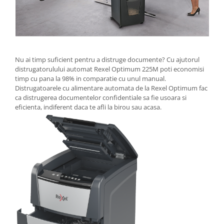
Camasi
Pantaloni
Pantaloni cu pieptar
Hanorace
Jachete
Nu ai timp suficient pentru a distruge documente? Cu ajutorul
Impermeabile
distrugatorulului automat Rexel Optimum 225M poti economisi
timp cu pana la 98% in comparatie cu unul manual.
Veste
Distrugatoarele cu alimentare automata de la Rexel Optimum fac
Reflectorizante
ca distrugerea documentelor confidentiale sa fie usoara si
Incaltaminte
eficienta, indiferent daca te afli la birou sau acasa.
Incaltaminte de lucru si protectie
Incaltaminte de oras si munte
Echipamente medicale
Manusi de protectie
Accesorii pentru protectia capului
Casti de protectie
Antifoane
Ochelari de protectie si viziere