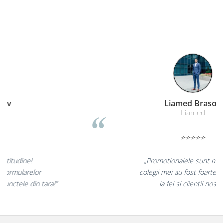
Remat Brasov
Remat
⭐⭐⭐⭐⭐
„Corectitudine, promptitudine!
Furnizarea in timp util a formularelor
cu regim special catre toate punctele din tara!"