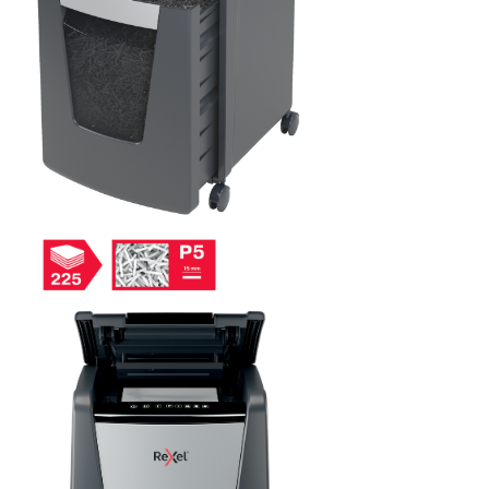
Masti de protectie respiratorie
Sepci, caciuli si esarfe
Pachete promotionale
Accesorii pentru protectia muncii
Sosete de lucru
Branturi
Diverse accesorii
Articole de unica folosinta
Copii - tricouri si hanorace
Comunicare si prezentare
Flipchart-uri
Ecrane Interactive
Sisteme de afisare
Ecrane de proiectie
Accesorii prezentare