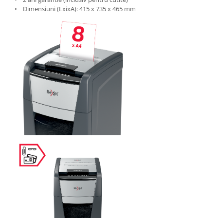
Suporturi si huse telefoane &
• Dimensiuni (LxixA): 415 x 735 x 465 mm
tablete
Periferice PC si accesorii
Ergnonomice
Audio
Boxe portabile
Casti
Tehnica si mobilier pentru birou
Laminatoare
Folii laminare
Accesorii mobilier
Ghilotine și Trimmere
Calculatoare de birou
Distrugatoare documente
Cosuri de gunoi pentru birou
Scaune, birouri si produse