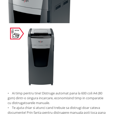
ergonomice
Masini de legat, indosariat si
accesorii
Protocol si HORECA
Apa si bauturi racoritoare
Cafea, ceai, zahar, lapte
Casa si bucatarie
Cani si pahare
Bucatarie si servire
Textile si confort pentru casa
Decor si interior
Seturi si accesorii pentru vin
Rucsacuri si articole de calatorie
• Ai timp pentru tine! Distruge automat pana la 600 coli A4 (80
Rucsacuri
gsm) dintr-o singura incarcare, economisind timp in comparatie
cu distrugatoarele manuale.
Trollere, genti si accesorii de voiaj
• Te ajuta chiar si atunci cand trebuie sa distrugi doar cateva
documente! Prin fanta pentru distrugere manuala poti toca pana
Genti de umar si borsete