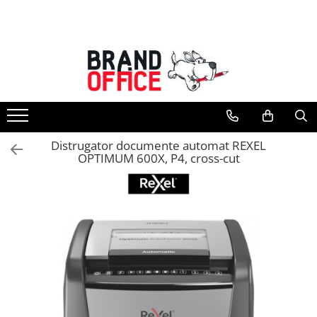
Toate Produsele
Unitate Protejata - PRODUCTIE
Hartie copiator si produse
tipografice
Produse consumabile din hartie
Distrugator documente automat REXEL
Detergenti si dezinfectanti
OPTIMUM 600X, P4, cross-cut
Formulare tipizate
Saci menajeri (Unitate Protejata)
Agende, calendare si organizatoare
Agende personalizabile
Organizatoare business
Birotica si papetarie
Hartie si articole din hartie