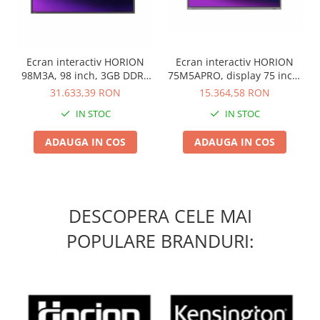
Ecran interactiv HORION
Ecran interactiv HORION
98M3A, 98 inch, 3GB DDR4
75M5APRO, display 75 inch,
+ 32GB Standard, Android
GB DDR4 + 64GB Standard
31.633,39 RON
15.364,58 RON
8.0, MSD6A848, ARM
IN STOC
IN STOC
A73+A53
ADAUGA IN COS
ADAUGA IN COS
DESCOPERA CELE MAI
POPULARE BRANDURI: