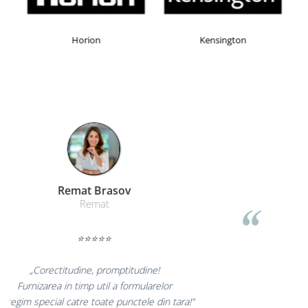
Horion
Kensington
Remat Brasov
Remat
⭐⭐⭐⭐⭐
„Corectitudine, promptitudine!
Furnizarea in timp util a formularelor
cu regim special catre toate punctele din tara!"