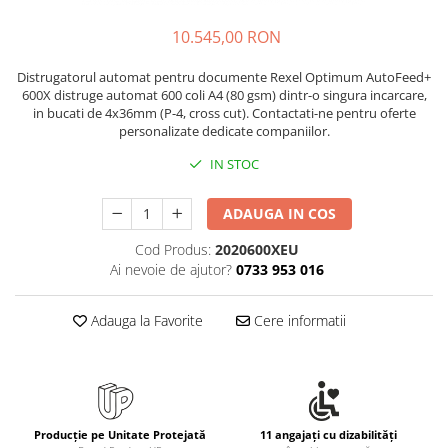
Rollere
Finelinere
10.545,00 RON
Textmarkere
Distrugatorul automat pentru documente Rexel Optimum AutoFeed+
Markere diverse
600X distruge automat 600 coli A4 (80 gsm) dintr-o singura incarcare,
Carioci si creioane colorate
in bucati de 4x36mm (P-4, cross cut). Contactati-ne pentru oferte
personalizate dedicate companiilor.
Rezerve instrumente scris
Tavite documente si suporturi
IN STOC
Ascutitori, radiere, agrafe
ADAUGA IN COS
Foarfece pentru birou
Cod Produs:
2020600XEU
Curatenie si igiena
Ai nevoie de ajutor?
0733 953 016
Produse Antibacteriene
Articole pentru baie
Adauga la Favorite
Cere informatii
Articole pentru bucatarie
Maturi, mopuri si galeti
Hartie igienica, prosoape hartie si
dispensere
Producție pe Unitate Protejată
11 angajați cu dizabilități