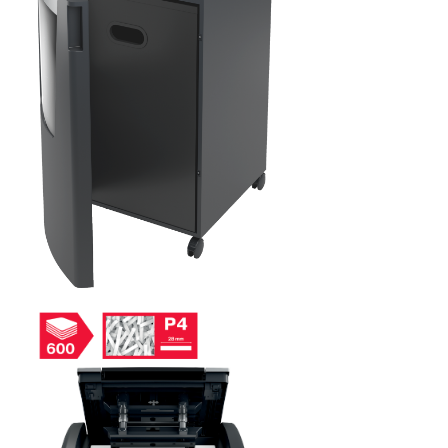
Masti de protectie respiratorie
Sepci, caciuli si esarfe
Pachete promotionale
Accesorii pentru protectia muncii
Sosete de lucru
Branturi
Diverse accesorii
Articole de unica folosinta
Copii - tricouri si hanorace
Comunicare si prezentare
Flipchart-uri
Ecrane Interactive
Sisteme de afisare
Ecrane de proiectie
Accesorii prezentare