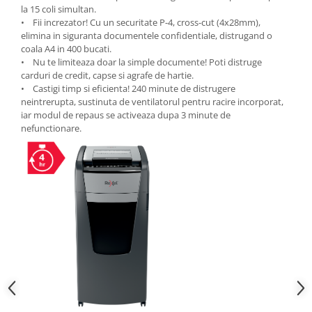
la 15 coli simultan.
Genti, huse si rucsacuri de laptop
• Fii increzator! Cu un securitate P-4, cross-cut (4x28mm),
elimina in siguranta documentele confidentiale, distrugand o
Genti de plaja si cumparaturi
coala A4 in 400 bucati.
• Nu te limiteaza doar la simple documente! Poti distruge
Portofele si portcarduri RFID
carduri de credit, capse si agrafe de hartie.
Sport si accesorii outdoor
• Castigi timp si eficienta! 240 minute de distrugere
neintrerupta, sustinuta de ventilatorul pentru racire incorporat,
Sticle, cani si termosuri to go
iar modul de repaus se activeaza dupa 3 minute de
Sport, jocuri si accesorii
nefunctionare.
Gratare si picnic
Plaja si relaxare
Genti frigorifice
Ochelari de soare
Lanyards si brelocuri
Umbrele
Scule, unelte si iluminat
Unelte multifunctionale si bricege
(multitools)