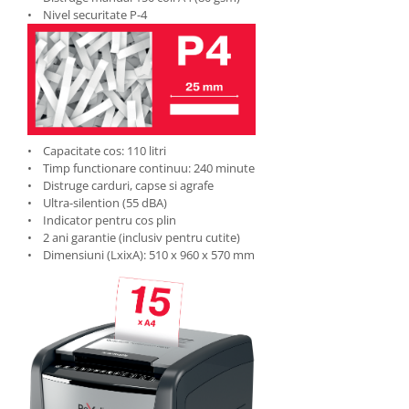
Suporturi si huse telefoane &
• Nivel securitate P-4
tablete
Periferice PC si accesorii
Ergnonomice
Audio
Boxe portabile
Casti
• Capacitate cos: 110 litri
• Timp functionare continuu: 240 minute
Tehnica si mobilier pentru birou
• Distruge carduri, capse si agrafe
Laminatoare
• Ultra-silention (55 dBA)
• Indicator pentru cos plin
Folii laminare
• 2 ani garantie (inclusiv pentru cutite)
Accesorii mobilier
• Dimensiuni (LxixA): 510 x 960 x 570 mm
Ghilotine și Trimmere
Calculatoare de birou
Distrugatoare documente
Cosuri de gunoi pentru birou
Scaune, birouri si produse