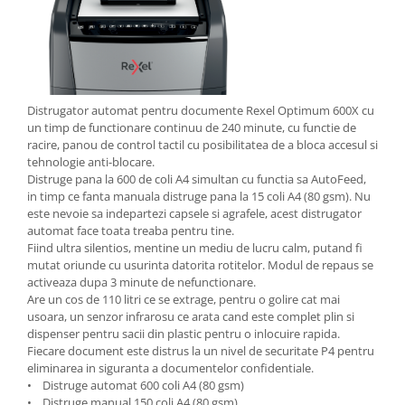
Table magnetice (whiteboard-uri)
Electronice si accesorii tech
Gadgeturi mobile
Securitate digitala
Distrugator automat pentru documente Rexel Optimum 600X cu
Adaptoare de calatorie
un timp de functionare continuu de 240 minute, cu functie de
Baterii si acumulatori
racire, panou de control tactil cu posibilitatea de a bloca accesul si
tehnologie anti-blocare.
Cabluri si conectivitate
Distruge pana la 600 de coli A4 simultan cu functia sa AutoFeed,
Incarcatoare wireless
in timp ce fanta manuala distruge pana la 15 coli A4 (80 gsm). Nu
este nevoie sa indepartezi capsele si agrafele, acest distrugator
Incarcatoare cu fir si auto
automat face toata treaba pentru tine.
Fiind ultra silentios, mentine un mediu de lucru calm, putand fi
Ceasuri smart - Smartwatch
mutat oriunde cu usurinta datorita rotitelor. Modul de repaus se
Baterii externe - Powerbanks
activeaza dupa 3 minute de nefunctionare.
Are un cos de 110 litri ce se extrage, pentru o golire cat mai
Accesorii localizare (FindMy)
usoara, un senzor infrarosu ce arata cand este complet plin si
dispenser pentru sacii din plastic pentru o inlocuire rapida.
Cartuse, tonere, consumabile PC
Fiecare document este distrus la un nivel de securitate P4 pentru
Standuri PC si suporturi
eliminarea in siguranta a documentelor confidentiale.
ergonomice
• Distruge automat 600 coli A4 (80 gsm)
• Distruge manual 150 coli A4 (80 gsm)