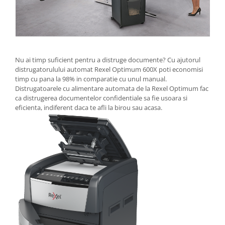
Camasi
Pantaloni
Pantaloni cu pieptar
Hanorace
Jachete
Nu ai timp suficient pentru a distruge documente? Cu ajutorul
Impermeabile
distrugatorulului automat Rexel Optimum 600X poti economisi
timp cu pana la 98% in comparatie cu unul manual.
Veste
Distrugatoarele cu alimentare automata de la Rexel Optimum fac
Reflectorizante
ca distrugerea documentelor confidentiale sa fie usoara si
Incaltaminte
eficienta, indiferent daca te afli la birou sau acasa.
Incaltaminte de lucru si protectie
Incaltaminte de oras si munte
Echipamente medicale
Manusi de protectie
Accesorii pentru protectia capului
Casti de protectie
Antifoane
Ochelari de protectie si viziere