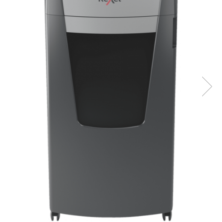
Bibliorafturi, caiete mecanice,
separatoare
Capsatoare, capse si perforatoare
Caiete si blocnotesuri
Dosare, folii protectie si mape
Accesorii diverse pentru birou
Etichetare si ambalare
Arhivare si depozitare
Instrumente de scris
Pixuri de plastic
Pixuri metalice
Pixuri cu gel
Stilouri
Seturi de scris Premium
Instrumente de scris eco
Creioane mecanice si grafit