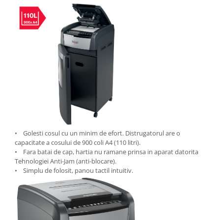
Seturi si scule de baza
Masurare si taiere
Lampi portabile
Lanterne, lampi si accesorii
Pentru masini, biciclete si prim
ajutor
Noutati si inovatii
Pachete Cadou Premium
Promotii si reduceri
• Golesti cosul cu un minim de efort. Distrugatorul are o
LICHIDARE DE STOC
capacitate a cosului de 900 coli A4 (110 litri).
• Fara batai de cap, hartia nu ramane prinsa in aparat datorita
Tehnologiei Anti-Jam (anti-blocare).
• Simplu de folosit, panou tactil intuitiv.