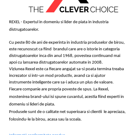
REXEL
- Expertul in domeniu si lider de piata in industria
distrugatoarelor.
Cu peste 80 de ani de experinta in industria
produselor de birou
,
este recunoscut
ca fiind
brandul
care are o istorie in categoria
distrugatoarelor inca din anul 1968, povestea continuand mai
apoi cu lansarea distrugatoarelor automate in 2008.
Viziunea Rexel este ca fiecare angajat sa-si poata termina treaba
increzator si intr-un mod productiv, avand ca si ajutor
instrumente inteligente care sa-i aduca un plus de valoare.
Fiecare companie are propria poveste de spus. La Rexel,
mostenirea brand-ului
isi spune cuvantul
, acestia
fiind
experti in
domeniu si lideri de piata.
Produsele sunt de o calitate net superioara si clientii le apreciaza,
folosindu-le la birou, acasa sau la scoala.
Informatii conformitate produs