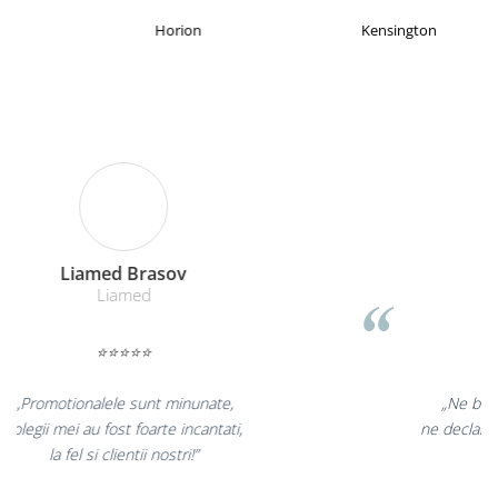
Horion
Kensington
Remat Brasov
Remat
⭐⭐⭐⭐⭐
„Corectitudine, promptitudine!
Furnizarea in timp util a formularelor
cu regim special catre toate punctele din tara!"