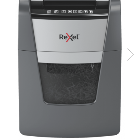
Bibliorafturi, caiete mecanice,
separatoare
Capsatoare, capse si perforatoare
Caiete si blocnotesuri
Dosare, folii protectie si mape
Accesorii diverse pentru birou
Etichetare si ambalare
Arhivare si depozitare
Instrumente de scris
Pixuri de plastic
Pixuri metalice
Pixuri cu gel
Stilouri
Seturi de scris Premium
Instrumente de scris eco
Creioane mecanice si grafit