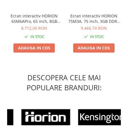
Ecran interactiv HORION
Ecran interactiv HORION
65M6APro, 65 inch, 8GB
75M3A, 75 inch, 3GB DDR4
DDR4 + 128GB Standard,
+ 32GB Standard, Android
8.712,00 RON
9.466,74 RON
Android 13, A31D2, octa
8.0, MSD6A848, ARM
IN STOC
IN STOC
core A
A73+A53
ADAUGA IN COS
ADAUGA IN COS
DESCOPERA CELE MAI
POPULARE BRANDURI: