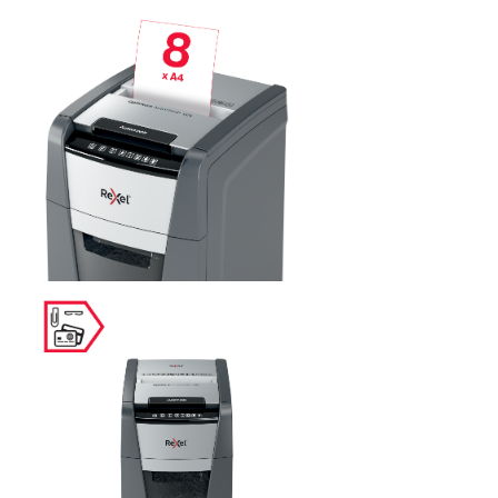
Suporturi si huse telefoane &
tablete
Periferice PC si accesorii
Ergnonomice
Audio
Boxe portabile
Casti
Tehnica si mobilier pentru birou
Laminatoare
Folii laminare
Accesorii mobilier
Ghilotine și Trimmere
Calculatoare de birou
Distrugatoare documente
Cosuri de gunoi pentru birou
Scaune, birouri si produse