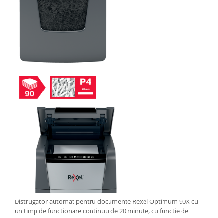
Masti de protectie respiratorie
Sepci, caciuli si esarfe
Pachete promotionale
Accesorii pentru protectia muncii
Sosete de lucru
Branturi
Diverse accesorii
Articole de unica folosinta
Copii - tricouri si hanorace
Comunicare si prezentare
Flipchart-uri
Ecrane Interactive
Sisteme de afisare
Ecrane de proiectie
Distrugator automat pentru documente Rexel Optimum 90X cu
Accesorii prezentare
un timp de functionare continuu de 20 minute, cu functie de