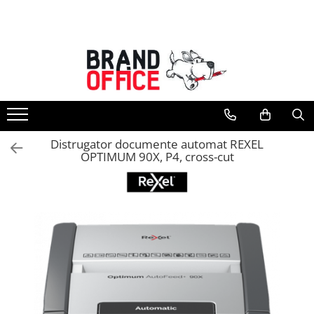
Toate Produsele
Unitate Protejata - PRODUCTIE
Hartie copiator si produse
tipografice
Produse consumabile din hartie
Distrugator documente automat REXEL
Detergenti si dezinfectanti
OPTIMUM 90X, P4, cross-cut
Formulare tipizate
Saci menajeri (Unitate Protejata)
Agende, calendare si organizatoare
Agende personalizabile
Organizatoare business
Birotica si papetarie
Hartie si articole din hartie