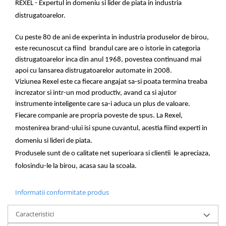
REXEL
- Expertul in domeniu si lider de piata in industria
distrugatoarelor.
Cu peste 80 de ani de experinta in industria
produselor de birou
,
este recunoscut
ca fiind
brandul
care are o istorie in categoria
distrugatoarelor inca din anul 1968, povestea continuand mai
apoi cu lansarea distrugatoarelor automate in 2008.
Viziunea Rexel este ca fiecare angajat sa-si poata termina treaba
increzator si intr-un mod productiv, avand ca si ajutor
instrumente inteligente care sa-i aduca un plus de valoare.
Fiecare companie are propria poveste de spus. La Rexel,
mostenirea brand-ului
isi spune cuvantul
, acestia
fiind
experti in
domeniu si lideri de piata.
Produsele sunt de o calitate net superioara si clientii le apreciaza,
folosindu-le la birou, acasa sau la scoala.
Informatii conformitate produs
Caracteristici