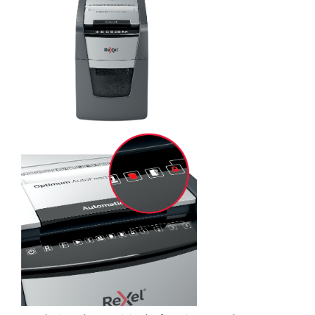
Genti, huse si rucsacuri de laptop
Genti de plaja si cumparaturi
Portofele si portcarduri RFID
Sport si accesorii outdoor
Sticle, cani si termosuri to go
Sport, jocuri si accesorii
Gratare si picnic
Plaja si relaxare
Genti frigorifice
Ochelari de soare
Lanyards si brelocuri
Umbrele
Scule, unelte si iluminat
Unelte multifunctionale si bricege
(multitools)