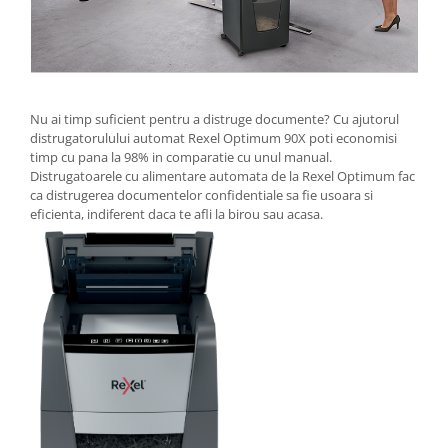
Camasi
Pantaloni
Pantaloni cu pieptar
Hanorace
Jachete
Nu ai timp suficient pentru a distruge documente? Cu ajutorul
Impermeabile
distrugatorulului automat Rexel Optimum 90X poti economisi
timp cu pana la 98% in comparatie cu unul manual.
Veste
Distrugatoarele cu alimentare automata de la Rexel Optimum fac
Reflectorizante
ca distrugerea documentelor confidentiale sa fie usoara si
Incaltaminte
eficienta, indiferent daca te afli la birou sau acasa.
Incaltaminte de lucru si protectie
Incaltaminte de oras si munte
Echipamente medicale
Manusi de protectie
Accesorii pentru protectia capului
Casti de protectie
Antifoane
Ochelari de protectie si viziere