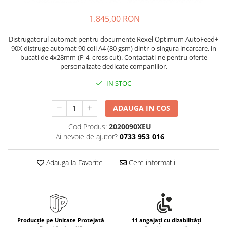
Rollere
Finelinere
1.845,00 RON
Textmarkere
Distrugatorul automat pentru documente Rexel Optimum AutoFeed+
Markere diverse
90X distruge automat 90 coli A4 (80 gsm) dintr-o singura incarcare, in
Carioci si creioane colorate
bucati de 4x28mm (P-4, cross cut). Contactati-ne pentru oferte
personalizate dedicate companiilor.
Rezerve instrumente scris
Tavite documente si suporturi
IN STOC
Ascutitori, radiere, agrafe
ADAUGA IN COS
Foarfece pentru birou
Cod Produs:
2020090XEU
Curatenie si igiena
Ai nevoie de ajutor?
0733 953 016
Produse Antibacteriene
Articole pentru baie
Adauga la Favorite
Cere informatii
Articole pentru bucatarie
Maturi, mopuri si galeti
Hartie igienica, prosoape hartie si
dispensere
Producție pe Unitate Protejată
11 angajați cu dizabilități