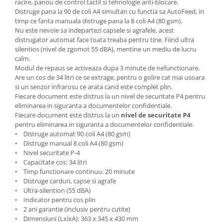
racire, panou de control tactil si tehnologie anti-blocare.
Table magnetice (whiteboard-uri)
Distruge pana la 90 de coli A4 simultan cu functia sa AutoFeed, in
Electronice si accesorii tech
timp ce fanta manuala distruge pana la 8 coli A4 (80 gsm).
Nu este nevoie sa indepartezi capsele si agrafele, acest
Gadgeturi mobile
distrugator automat face toata treaba pentru tine. Fiind ultra
Securitate digitala
silentios (nivel de zgomot 55 dBA), mentine un mediu de lucru
calm.
Adaptoare de calatorie
Modul de repaus se activeaza dupa 3 minute de nefunctionare.
Baterii si acumulatori
Are un cos de 34 litri ce se extrage, pentru o golire cat mai usoara
si un senzor infrarosu ce arata cand este complet plin.
Cabluri si conectivitate
Fiecare document este distrus la un nivel de securitate P4 pentru
eliminarea in siguranta a documentelor confidentiale.
Incarcatoare wireless
Fiecare document este distrus la un
nivel de securitate P4
Incarcatoare cu fir si auto
pentru eliminarea in siguranta a documentelor confidentiale.
• Distruge automat 90 coli A4 (80 gsm)
Ceasuri smart - Smartwatch
• Distruge manual 8 coli A4 (80 gsm)
• Nivel securitate P-4
Baterii externe - Powerbanks
• Capacitate cos: 34 litri
Accesorii localizare (FindMy)
• Timp functionare continuu: 20 minute
• Distruge carduri, capse si agrafe
Cartuse, tonere, consumabile PC
• Ultra-silention (55 dBA)
Standuri PC si suporturi
• Indicator pentru cos plin
• 2 ani garantie (inclusiv pentru cutite)
ergonomice
• Dimensiuni (LxixA): 363 x 345 x 430 mm