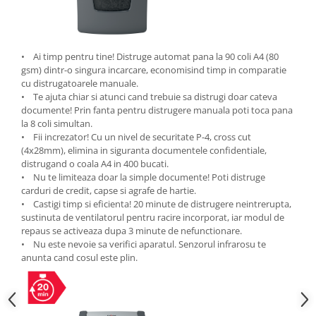
ergonomice
Masini de legat, indosariat si
accesorii
• Ai timp pentru tine! Distruge automat pana la 90 coli A4 (80
Protocol si HORECA
gsm) dintr-o singura incarcare, economisind timp in comparatie
Apa si bauturi racoritoare
cu distrugatoarele manuale.
• Te ajuta chiar si atunci cand trebuie sa distrugi doar cateva
Cafea, ceai, zahar, lapte
documente! Prin fanta pentru distrugere manuala poti toca pana
la 8 coli simultan.
Casa si bucatarie
• Fii increzator! Cu un nivel de securitate P-4, cross cut
Cani si pahare
(4x28mm), elimina in siguranta documentele confidentiale,
distrugand o coala A4 in 400 bucati.
Bucatarie si servire
• Nu te limiteaza doar la simple documente! Poti distruge
Textile si confort pentru casa
carduri de credit, capse si agrafe de hartie.
• Castigi timp si eficienta! 20 minute de distrugere neintrerupta,
Decor si interior
sustinuta de ventilatorul pentru racire incorporat, iar modul de
Seturi si accesorii pentru vin
repaus se activeaza dupa 3 minute de nefunctionare.
• Nu este nevoie sa verifici aparatul. Senzorul infrarosu te
Rucsacuri si articole de calatorie
anunta cand cosul este plin.
Rucsacuri
Trollere, genti si accesorii de voiaj
Genti de umar si borsete