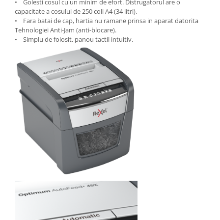
• Golesti cosul cu un minim de efort. Distrugatorul are o
capacitate a cosului de 250 coli A4 (34 litri).
Seturi si scule de baza
• Fara batai de cap, hartia nu ramane prinsa in aparat datorita
Masurare si taiere
Tehnologiei Anti-Jam (anti-blocare).
• Simplu de folosit, panou tactil intuitiv.
Lampi portabile
Lanterne, lampi si accesorii
Pentru masini, biciclete si prim
ajutor
Noutati si inovatii
Pachete Cadou Premium
Promotii si reduceri
LICHIDARE DE STOC