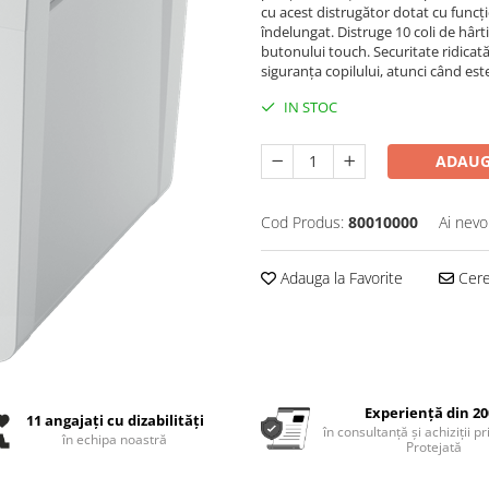
cu acest distrugător dotat cu funcție
îndelungat. Distruge 10 coli de hârt
butonului touch. Securitate ridicat
siguranța copilului, atunci când este
IN STOC
ADAUG
Cod Produs:
80010000
Ai nevo
Adauga la Favorite
Cere 
Experiență din 20
11 angajați cu dizabilități
în consultanță și achiziții p
în echipa noastră
Protejată