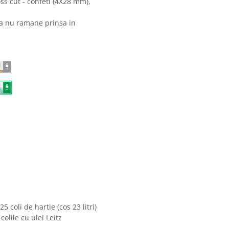
ross cut - confeti (4X28 mm),
ia nu ramane prinsa in
5 coli de hartie (cos 23 litri)
olile cu ulei Leitz