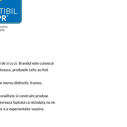
i de zi cu zi. Brandul este cunoscut
mteasca, produsele Leitz au fost
e mereu distinctiv, frumos,
onalitate si construim produse
toreaza faptului ca niciodata nu ne
 si a experientelor voastre.