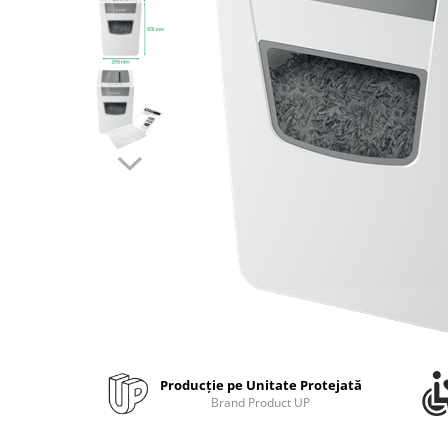
Bibliorafturi, caiete mecanice,
separatoare
Capsatoare, capse si perforatoare
Caiete si blocnotesuri
Dosare, folii protectie si mape
Accesorii diverse pentru birou
Etichetare si ambalare
Arhivare si depozitare
Instrumente de scris
Pixuri de plastic
Pixuri metalice
Pixuri cu gel
Stilouri
Seturi de scris Premium
Producție pe Unitate Protejată
Instrumente de scris eco
Brand Product UP
Creioane mecanice si grafit