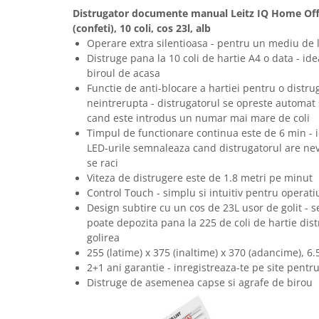
Articole pentru rufe, casa,
Distrugator documente manual Leitz IQ Home Offic
geamuri, mobila
(confeti), 10 coli, cos 23l, alb
Operare extra silentioasa - pentru un mediu de lu
Articole pentru birou, suprafete,
pardoseli
Distruge pana la 10 coli de hartie A4 o data - ide
biroul de acasa
Intretinere si odorizante masina
Functie de anti-blocare a hartiei pentru o distr
Saci de gunoi
neintrerupta - distrugatorul se opreste automat 
cand este introdus un numar mai mare de coli
Accesorii pentru curatenie
Timpul de functionare continua este de 6 min - i
Tipografie si stampile
LED-urile semnaleaza cand distrugatorul are nev
se raci
Formulare tipizate
Viteza de distrugere este de 1.8 metri pe minut
Caiete si blocnotesuri
Control Touch - simplu si intuitiv pentru operat
personalizate
Design subtire cu un cos de 23L usor de golit - se
poate depozita pana la 225 de coli de hartie dist
Stampile, tusiere si tus
golirea
Protectia muncii si Imbracaminte
255 (latime) x 375 (inaltime) x 370 (adancime), 6
Imbracaminte
2+1 ani garantie - inregistreaza-te pe site pentr
Distruge de asemenea capse si agrafe de birou
Tricouri
Bluze & Pulovere