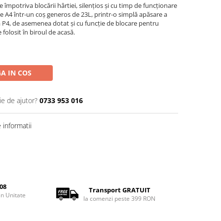
 împotriva blocării hârtiei, silențios și cu timp de funcționare
ie A4 într-un coș generos de 23L, printr-o simplă apăsare a
ă P4, de asemenea dotat și cu funcție de blocare pentru
 folosit în biroul de acasă.
A IN COS
ie de ajutor?
0733 953 016
informatii
08
Transport GRATUIT
rin Unitate
la comenzi peste 399 RON