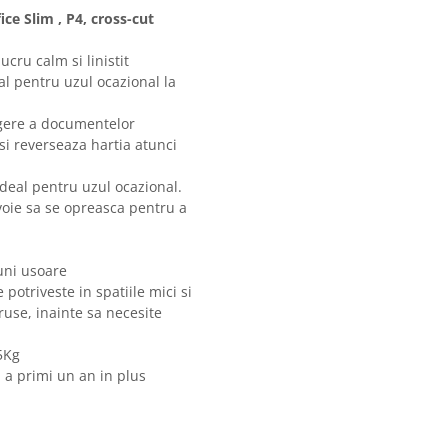
e Slim , P4, cross-cut
cru calm si linistit
al pentru uzul ocazional la
ugere a documentelor
si reverseaza hartia atunci
deal pentru uzul ocazional.
oie sa se opreasca pentru a
iuni usoare
 potriveste in spatiile mici si
ruse, inainte sa necesite
.5Kg
u a primi un an in plus