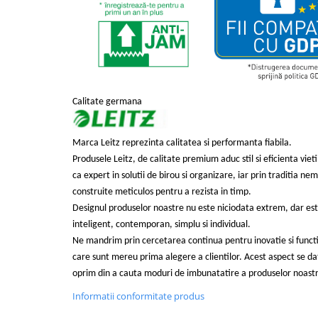
Suporturi si huse telefoane &
tablete
Periferice PC si accesorii
Ergnonomice
Audio
Boxe portabile
Calitate germana
Casti
Tehnica si mobilier pentru birou
Marca Leitz reprezinta calitatea si performanta fiabila.
Laminatoare
Produsele Leitz, de calitate premium aduc stil si eficienta vieti
Folii laminare
ca expert in solutii de birou si organizare, iar prin traditia ne
construite meticulos pentru a rezista in timp.
Accesorii mobilier
Designul produselor noastre nu este niciodata extrem, dar est
Ghilotine și Trimmere
inteligent, contemporan, simplu si individual.
Calculatoare de birou
Ne mandrim prin cercetarea continua pentru inovatie si functi
care sunt mereu prima alegere a clientilor. Acest aspect se da
Distrugatoare documente
oprim din a cauta moduri de imbunatatire a produselor noastre
Cosuri de gunoi pentru birou
Informatii conformitate produs
Scaune, birouri si produse