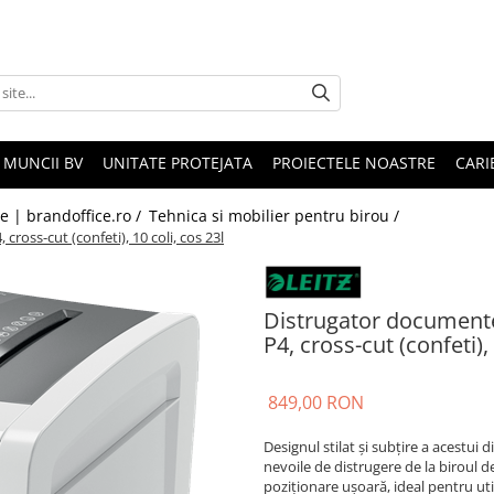
 MUNCII BV
UNITATE PROTEJATA
PROIECTELE NOASTRE
CARI
le | brandoffice.ro /
Tehnica si mobilier pentru birou /
oss-cut (confeti), 10 coli, cos 23l
Distrugator documente
P4, cross-cut (confeti), 
849,00 RON
Designul stilat și subțire a acestui
nevoile de distrugere de la biroul 
poziționare ușoară, ideal pentru util