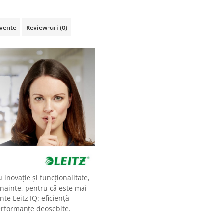
cvente
Review-uri
(0)
 inovație și funcționalitate,
înainte, pentru că este mai
te Leitz IQ: eficiență
rformanțe deosebite.