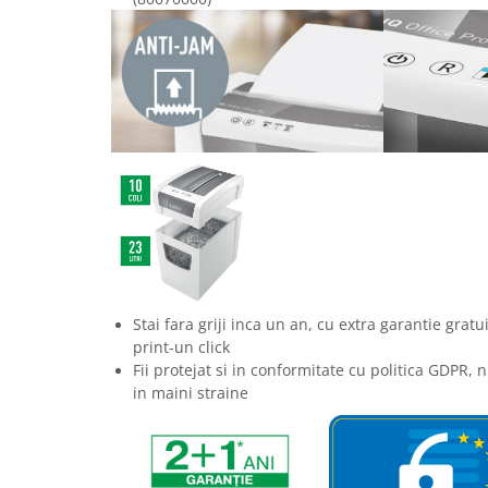
Table magnetice (whiteboard-uri)
Electronice si accesorii tech
Gadgeturi mobile
Securitate digitala
Adaptoare de calatorie
Baterii si acumulatori
Cabluri si conectivitate
Incarcatoare wireless
Incarcatoare cu fir si auto
Ceasuri smart - Smartwatch
Stai fara griji inca un an, cu extra garantie gratui
Baterii externe - Powerbanks
print-un click
Fii protejat si in conformitate cu politica GDPR, 
Accesorii localizare (FindMy)
in maini straine
Cartuse, tonere, consumabile PC
Standuri PC si suporturi
ergonomice