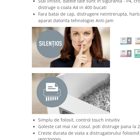
Stai linistit, datele tale sunt in siguranta - P4, c
Masti de protectie respiratorie
distruge o coala A4 in 400 bucati
Sepci, caciuli si esarfe
Fara batai de cap, distrugere neintrerupta, hart
aparat datorita tehnologiei Anti-Jam
Pachete promotionale
Accesorii pentru protectia muncii
Sosete de lucru
Branturi
Diverse accesorii
Articole de unica folosinta
Copii - tricouri si hanorace
Comunicare si prezentare
Flipchart-uri
Ecrane Interactive
Sisteme de afisare
Simplu de folosit, control touch intuitiv
Ecrane de proiectie
Goleste cat mai rar cosul, poti distruge pana la 22
Accesorii prezentare
Creste durata de viata a distrugatorului folosind c
(80070000)