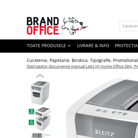
Toate Produsele
Unitate Protejata - PRODUCTIE
Hartie copiator si produse
TOATE PRODUSELE
LIVRARE & INFO
PROTECTIA
tipografice
Produse consumabile din hartie
Curatenie, Papetarie, Birotica, Tipografie, Promotiona
Detergenti si dezinfectanti
Distrugator documente manual Leitz IQ Home Office Slim, P4, cr
Formulare tipizate
Saci menajeri (Unitate Protejata)
Agende, calendare si organizatoare
Agende personalizabile
Organizatoare business
Birotica si papetarie
Hartie si articole din hartie