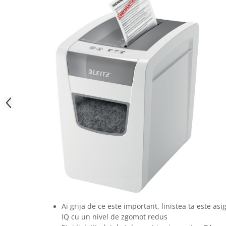
Camasi
Pantaloni
Pantaloni cu pieptar
Hanorace
Jachete
Impermeabile
Veste
Reflectorizante
Incaltaminte
Incaltaminte de lucru si protectie
Incaltaminte de oras si munte
Echipamente medicale
Manusi de protectie
Accesorii pentru protectia capului
Casti de protectie
Ai grija de ce este important, linistea ta este asi
Antifoane
IQ cu un nivel de zgomot redus
Ochelari de protectie si viziere