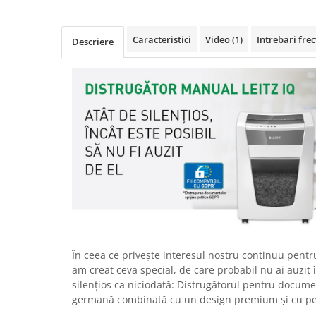
Rollere
Finelinere
Caracteristici
Video
(1)
Intrebari fre
Textmarkere
Descriere
Markere diverse
Carioci si creioane colorate
Rezerve instrumente scris
Tavite documente si suporturi
Ascutitori, radiere, agrafe
Foarfece pentru birou
Curatenie si igiena
Produse Antibacteriene
Articole pentru baie
Articole pentru bucatarie
În ceea ce privește interesul nostru continuu pentru
Maturi, mopuri si galeti
am creat ceva special, de care probabil nu ai auzit 
silențios ca niciodată: Distrugătorul pentru documen
Hartie igienica, prosoape hartie si
germană combinată cu un design premium și cu pe
dispensere