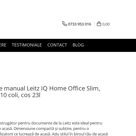
0733 953 016
0,00
ERE
TESTIMONIALE
CONTACT
BLOG
 manual Leitz IQ Home Office Slim,
10 coli, cos 23l
 distrugător pentru documente de la Leitz este ideal pentru
de acasă. Dimensiune compactă și subțire, pentru o
izatorii ce lucrează de acasă. Adu stilul în biroul tău de acasă