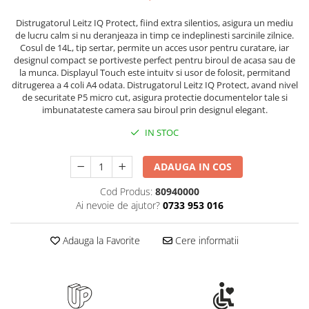
Rollere
Distrugatorul Leitz IQ Protect, fiind extra silentios, asigura un mediu
Finelinere
de lucru calm si nu deranjeaza in timp ce indeplinesti sarcinile zilnice.
Textmarkere
Cosul de 14L, tip sertar, permite un acces usor pentru curatare, iar
Markere diverse
designul compact se portiveste perfect pentru biroul de acasa sau de
la munca. Displayul Touch este intuitv si usor de folosit, permitand
Carioci si creioane colorate
ditrugerea a 4 coli A4 odata. Distrugatorul Leitz IQ Protect, avand nivel
Rezerve instrumente scris
de securitate P5 micro cut, asigura protectie documentelor tale si
imbunatateste camera sau biroul prin designul elegant.
Tavite documente si suporturi
IN STOC
Ascutitori, radiere, agrafe
Foarfece pentru birou
ADAUGA IN COS
Curatenie si igiena
Cod Produs:
80940000
Produse Antibacteriene
Ai nevoie de ajutor?
0733 953 016
Articole pentru baie
Articole pentru bucatarie
Adauga la Favorite
Cere informatii
Maturi, mopuri si galeti
Hartie igienica, prosoape hartie si
dispensere