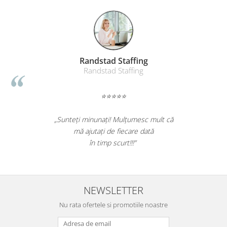
ergonomice
Masini de legat, indosariat si
accesorii
Protocol si HORECA
Apa si bauturi racoritoare
Anda Benga
Persoana fizica
Cafea, ceai, zahar, lapte
Casa si bucatarie
⭐⭐⭐⭐⭐
Cani si pahare
Bucatarie si servire
„Foarte bun produsul. A scos efectiv toata
mizeria din pardoseli. Livrarea a fost rapida.
Textile si confort pentru casa
Recomand sa cumparati! Nota 10.”
Decor si interior
Seturi si accesorii pentru vin
Rucsacuri si articole de calatorie
NEWSLETTER
Rucsacuri
Nu rata ofertele si promotiile noastre
Trollere, genti si accesorii de voiaj
Genti de umar si borsete