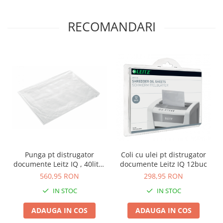
Masti de protectie respiratorie
Sepci, caciuli si esarfe
RECOMANDARI
Pachete promotionale
Accesorii pentru protectia muncii
Sosete de lucru
Branturi
Diverse accesorii
Articole de unica folosinta
Copii - tricouri si hanorace
Comunicare si prezentare
Flipchart-uri
Punga pt distrugator
Coli cu ulei pt distrugator
documente Leitz IQ , 40litri,
documente Leitz IQ 12buc
Ecrane Interactive
100buc
560,95 RON
298,95 RON
Sisteme de afisare
IN STOC
IN STOC
Ecrane de proiectie
ADAUGA IN COS
ADAUGA IN COS
Accesorii prezentare