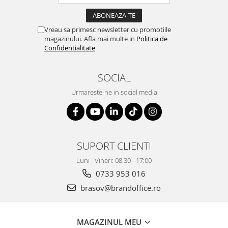
Genti, huse si rucsacuri de laptop
Vreau sa primesc newsletter cu promotiile
Genti de plaja si cumparaturi
magazinului. Afla mai multe in
Politica de
Portofele si portcarduri RFID
Confidentialitate
Sport si accesorii outdoor
Sticle, cani si termosuri to go
SOCIAL
Sport, jocuri si accesorii
Urmareste-ne in social media
Gratare si picnic
Plaja si relaxare
Genti frigorifice
SUPORT CLIENTI
Ochelari de soare
Luni - Vineri: 08.30 - 17:00
Lanyards si brelocuri
0733 953 016
Umbrele
brasov@brandoffice.ro
Scule, unelte si iluminat
Unelte multifunctionale si bricege
MAGAZINUL MEU
(multitools)