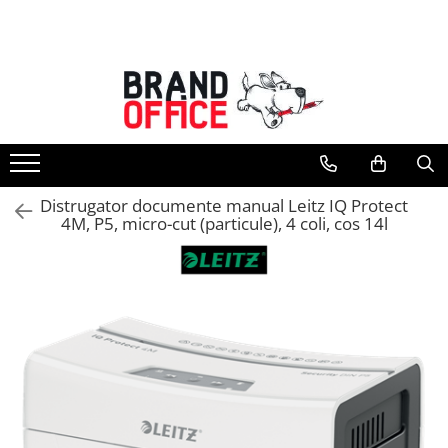
Toate Produsele
Unitate Protejata - PRODUCTIE
Hartie copiator si produse
tipografice
Produse consumabile din hartie
Distrugator documente manual Leitz IQ Protect
Detergenti si dezinfectanti
4M, P5, micro-cut (particule), 4 coli, cos 14l
Formulare tipizate
Saci menajeri (Unitate Protejata)
Agende, calendare si organizatoare
Agende personalizabile
Organizatoare business
Birotica si papetarie
Hartie si articole din hartie