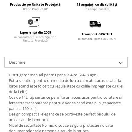
Articole pentru rufe, casa,
Producție pe Unitate Protejată
11 angajați cu dizabilități
geamuri, mobila
Brand Product UP
în echipa noastră
Articole pentru birou, suprafete,
pardoseli
Experiență din 2008
Intretinere si odorizante masina
Transport GRATUIT
în consultanță și achiziții prin
la comenzi peste 399 RON
Unitate Protejată
Saci de gunoi
Accesorii pentru curatenie
Tipografie si stampile
Descriere
Formulare tipizate
Distrugator manual pentru pana la 4 coli A4 (80gm)
Caiete si blocnotesuri
Extra silentios pentru un mediu de lucru calm atat acasa, cat si la
personalizate
birou (cand este folosit cu regularitate cu colile impregnate cu ulei
de la Leitz).
Stampile, tusiere si tus
Cos de 14L, tip sertar ce permite un acces usor pentru curatare si
Protectia muncii si Imbracaminte
fereastra transparenta pentru a vedea cand este plin (capacitate
pana la 150 coli).
Imbracaminte
Design compact si elegant ce se portiveste perfect biroului de
Tricouri
acasa sau de la munca.
Nivel de securitate P5 micro cut ce asigura protectie ridicata
Bluze & Pulovere
documentelor tale personale sau de la munca.