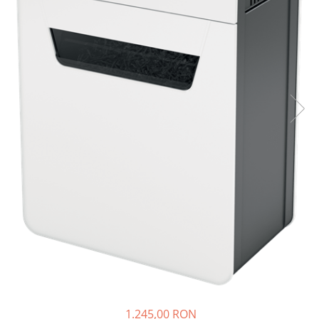
Bibliorafturi, caiete mecanice,
separatoare
Capsatoare, capse si perforatoare
Caiete si blocnotesuri
Dosare, folii protectie si mape
Accesorii diverse pentru birou
Etichetare si ambalare
Arhivare si depozitare
Instrumente de scris
Pixuri de plastic
Pixuri metalice
Pixuri cu gel
Stilouri
Seturi de scris Premium
Instrumente de scris eco
Creioane mecanice si grafit
1.245,00 RON