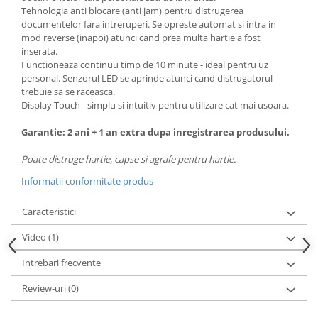
Camasi
Tehnologia anti blocare (anti jam) pentru distrugerea
Pantaloni
documentelor fara intreruperi. Se opreste automat si intra in
mod reverse (inapoi) atunci cand prea multa hartie a fost
Pantaloni cu pieptar
inserata.
Hanorace
Functioneaza continuu timp de 10 minute - ideal pentru uz
Jachete
personal. Senzorul LED se aprinde atunci cand distrugatorul
trebuie sa se raceasca.
Impermeabile
Display Touch - simplu si intuitiv pentru utilizare cat mai usoara.
Veste
Garantie: 2 ani + 1 an extra dupa inregistrarea produsului.
Reflectorizante
Incaltaminte
Poate distruge hartie, capse si agrafe pentru hartie.
Incaltaminte de lucru si protectie
Informatii conformitate produs
Incaltaminte de oras si munte
Echipamente medicale
Caracteristici
Manusi de protectie
Video
(1)
Accesorii pentru protectia capului
Intrebari frecvente
Casti de protectie
Review-uri
(0)
Antifoane
Ochelari de protectie si viziere