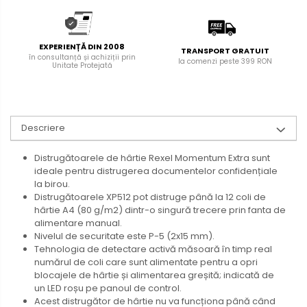
EXPERIENȚĂ DIN 2008
TRANSPORT GRATUIT
în consultanță și achiziții prin
la comenzi peste 399 RON
Unitate Protejată
Descriere
Distrugătoarele de hârtie Rexel Momentum Extra sunt
ideale pentru distrugerea documentelor confidențiale
la birou.
Distrugătoarele XP512 pot distruge până la 12 coli de
hârtie A4 (80 g/m2) dintr-o singură trecere prin fanta de
alimentare manual.
Nivelul de securitate este P-5 (2x15 mm).
Tehnologia de detectare activă măsoară în timp real
numărul de coli care sunt alimentate pentru a opri
blocajele de hârtie și alimentarea greșită; indicată de
un LED roșu pe panoul de control.
Acest distrugător de hârtie nu va funcționa până când