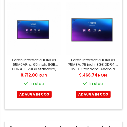
Ecran interactiv HORION
Ecran interactiv HORION
65M6APro, 65 inch, 8GB
75M3A, 75 inch, 3GB DDR4 +
DDR4 + 128GB Standard,
32GB Standard, Android
Android 13, A31D2, octa
8.0, MSD6A848, ARM
8.712,00 RON
9.466,74 RON
core A
A73+A53
In stoc
In stoc
ADAUGA IN COS
ADAUGA IN COS