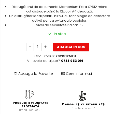
Foarfece pentru birou
Diverse accesorii
Distrugătorul de documente Momentum Extra XP512 micro
cut distruge până la 12x coli A4 deodată.
Articole de unica folosinta
Un distrugător ideal pentru birou, cu tehnologie de detectare
activă pentru evitarea blocajelor.
Copii - tricouri si hanorace
Nivel de securitate ridicat P5.
In stoc
ADAUGA IN COS
Cod Produs:
2021512MEU
Ai nevoie de ajutor?
0733 953 016
Adauga la Favorite
Cere informatii
PRODUCȚIE PE UNITATE
11 ANGAJAȚI CU DIZABILITĂȚI
PROTEJATĂ
în echipa noastră
Brand Product UP