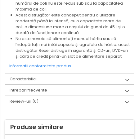
numărul de coli nu este redus sub sau la capacitatea
maximă de coli.
Acest distrugător este conceput pentru o utilizare
moderată până la intensă, cu o capacitate mare de
coli, o dimensiune mare a coșului de gunoi de 45 L și o
durată de funcționare continuă.
Nu este nevoie să alimentați manual hârtia sau să
îndepărtați mai întâi capsele și agrafele de hârtie; acest
distrugător Rexel distruge în siguranță și CD-uri, DVD-uri
și cărți de credit printr-un slot de alimentare separat.
Informatii conformitate produs
Caracteristici
Intrebari frecvente
Review-uri
(0)
Produse similare