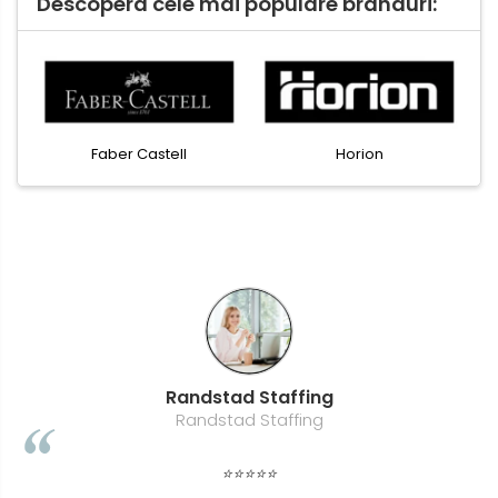
Descopera cele mai populare branduri:
Faber Castell
Horion
Randstad Staffing
Randstad Staffing
⭐⭐⭐⭐⭐