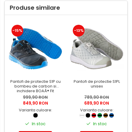
Produse similare
-15%
-13%
Pantofi de protectie S1P cu
Pantofi de protectie S1PL
bombeu de carbon si
unisex
inchidere BOAÂ® Fit
999,90 RON
789,90 RON
849,90 RON
689,90 RON
Varianta culoare:
Varianta culoare:
In stoc
In stoc