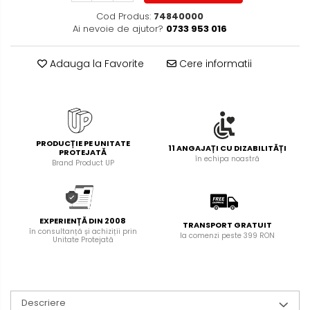
Foarfece pentru birou
Diverse accesorii
Cod Produs:
74840000
Ai nevoie de ajutor?
0733 953 016
Articole de unica folosinta
Copii - tricouri si hanorace
Adauga la Favorite
Cere informatii
PRODUCȚIE PE UNITATE
11 ANGAJAȚI CU DIZABILITĂȚI
PROTEJATĂ
în echipa noastră
Brand Product UP
EXPERIENȚĂ DIN 2008
TRANSPORT GRATUIT
în consultanță și achiziții prin
la comenzi peste 399 RON
Unitate Protejată
Descriere