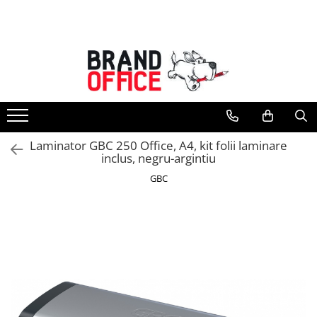
Toate Produsele
Unitate Protejata - PRODUCTIE
Hartie copiator si produse
tipografice
Produse consumabile din hartie
Laminator GBC 250 Office, A4, kit folii laminare
Detergenti si dezinfectanti
inclus, negru-argintiu
Formulare tipizate
GBC
Saci menajeri (Unitate Protejata)
Agende, calendare si organizatoare
Agende personalizabile
Organizatoare business
Birotica si papetarie
Hartie si articole din hartie