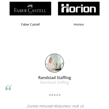
Table magnetice (whiteboard-uri)
Electronice si accesorii tech
Gadgeturi mobile
Securitate digitala
Faber Castell
Horion
Adaptoare de calatorie
Baterii si acumulatori
Cabluri si conectivitate
Incarcatoare wireless
Incarcatoare cu fir si auto
Ceasuri smart - Smartwatch
Baterii externe - Powerbanks
Randstad Staffing
Randstad Staffing
Accesorii localizare (FindMy)
Cartuse, tonere, consumabile PC
⭐⭐⭐⭐⭐
Standuri PC si suporturi
ergonomice
„Sunteți minunați! Mulțumesc mult că