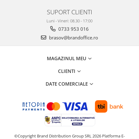
ergonomice
SUPORT CLIENTI
Masini de legat, indosariat si
accesorii
Luni - Vineri: 08.30 - 17:00
Protocol si HORECA
0733 953 016
Apa si bauturi racoritoare
brasov@brandoffice.ro
Cafea, ceai, zahar, lapte
Casa si bucatarie
MAGAZINUL MEU
Cani si pahare
CLIENTI
Bucatarie si servire
Textile si confort pentru casa
DATE COMERCIALE
Decor si interior
Seturi si accesorii pentru vin
Rucsacuri si articole de calatorie
Rucsacuri
Trollere, genti si accesorii de voiaj
©Copyright Brand Distribution Group SRL 2026
Platforma E-
Genti de umar si borsete