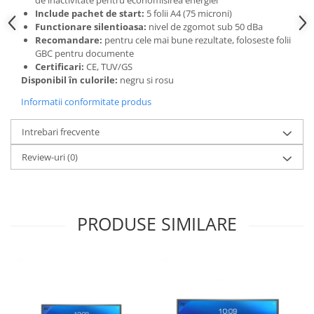
de inactivitate pentru economisirea energiei
Camasi
Include pachet de start:
5 folii A4 (75 microni)
Pantaloni
Functionare silentioasa:
nivel de zgomot sub 50 dBa
Pantaloni cu pieptar
Recomandare:
pentru cele mai bune rezultate, foloseste folii
GBC pentru documente
Hanorace
Certificari:
CE, TUV/GS
Jachete
Disponibil în culorile:
negru si rosu
Impermeabile
Informatii conformitate produs
Veste
Reflectorizante
Intrebari frecvente
Incaltaminte
Review-uri
(0)
Incaltaminte de lucru si protectie
Incaltaminte de oras si munte
Echipamente medicale
PRODUSE SIMILARE
Manusi de protectie
Accesorii pentru protectia capului
Casti de protectie
Antifoane
Ochelari de protectie si viziere