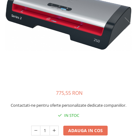
Bibliorafturi, caiete mecanice,
separatoare
Capsatoare, capse si perforatoare
Caiete si blocnotesuri
Dosare, folii protectie si mape
Accesorii diverse pentru birou
Etichetare si ambalare
Arhivare si depozitare
Instrumente de scris
Pixuri de plastic
Pixuri metalice
775,55 RON
Pixuri cu gel
Contactati-ne pentru oferte personalizate dedicate companiilor.
Stilouri
Seturi de scris Premium
IN STOC
Instrumente de scris eco
ADAUGA IN COS
Creioane mecanice si grafit