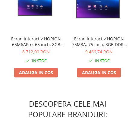
Masti de protectie respiratorie
Sepci, caciuli si esarfe
Pachete promotionale
Accesorii pentru protectia muncii
Ecran interactiv HORION
Ecran interactiv HORION
Sosete de lucru
65M6APro, 65 inch, 8GB
75M3A, 75 inch, 3GB DDR4
Branturi
DDR4 + 128GB Standard,
+ 32GB Standard, Android
8.712,00 RON
9.466,74 RON
Diverse accesorii
Android 13, A31D2, octa
8.0, MSD6A848, ARM
IN STOC
IN STOC
core A
A73+A53
Articole de unica folosinta
ADAUGA IN COS
ADAUGA IN COS
Copii - tricouri si hanorace
Comunicare si prezentare
Flipchart-uri
Ecrane Interactive
DESCOPERA CELE MAI
Sisteme de afisare
POPULARE BRANDURI:
Ecrane de proiectie
Accesorii prezentare