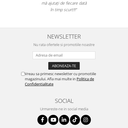
Suporturi si huse telefoane &
mă ajutați de fiecare dată
tablete
în timp scurt!!!”
Periferice PC si accesorii
Ergnonomice
Audio
NEWSLETTER
Boxe portabile
Nu rata ofertele si promotiile noastre
Casti
Tehnica si mobilier pentru birou
Laminatoare
Folii laminare
Vreau sa primesc newsletter cu promotiile
magazinului. Afla mai multe in
Politica de
Accesorii mobilier
Confidentialitate
Ghilotine și Trimmere
Calculatoare de birou
SOCIAL
Distrugatoare documente
Urmareste-ne in social media
Cosuri de gunoi pentru birou
Scaune, birouri si produse