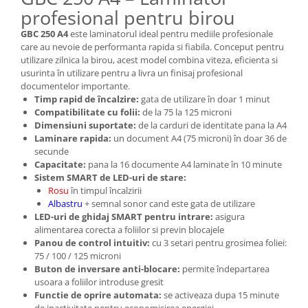
Articole pentru rufe, casa,
profesional pentru birou
geamuri, mobila
GBC 250 A4
este laminatorul ideal pentru mediile profesionale
Articole pentru birou, suprafete,
care au nevoie de performanta rapida si fiabila. Conceput pentru
pardoseli
utilizare zilnica la birou, acest model combina viteza, eficienta si
usurinta în utilizare pentru a livra un finisaj profesional
Intretinere si odorizante masina
documentelor importante.
Saci de gunoi
Timp rapid de încalzire:
gata de utilizare în doar 1 minut
Compatibilitate cu folii:
de la 75 la 125 microni
Accesorii pentru curatenie
Dimensiuni suportate:
de la carduri de identitate pana la A4
Laminare rapida:
un document A4 (75 microni) în doar 36 de
Tipografie si stampile
secunde
Formulare tipizate
Capacitate:
pana la 16 documente A4 laminate în 10 minute
Sistem SMART de LED-uri de stare:
Caiete si blocnotesuri
Rosu
în timpul încalzirii
personalizate
Albastru
+ semnal sonor cand este gata de utilizare
Stampile, tusiere si tus
LED-uri de ghidaj SMART pentru intrare:
asigura
alimentarea corecta a foliilor si previn blocajele
Protectia muncii si Imbracaminte
Panou de control intuitiv:
cu 3 setari pentru grosimea foliei:
Imbracaminte
75 / 100 / 125 microni
Buton de inversare anti-blocare:
permite îndepartarea
Tricouri
usoara a foliilor introduse gresit
Bluze & Pulovere
Functie de oprire automata:
se activeaza dupa 15 minute