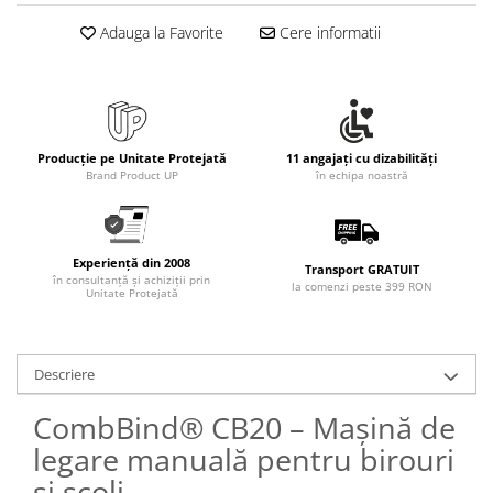
Adauga la Favorite
Cere informatii
Producție pe Unitate Protejată
11 angajați cu dizabilități
Brand Product UP
în echipa noastră
Experiență din 2008
Transport GRATUIT
în consultanță și achiziții prin
la comenzi peste 399 RON
Unitate Protejată
Descriere
CombBind® CB20 – Mașină de
legare manuală pentru birouri
și școli