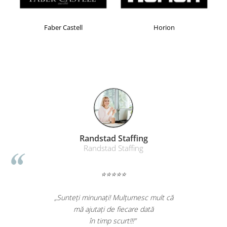
Faber Castell
Horion
Randstad Staffing
Randstad Staffing
⭐⭐⭐⭐⭐
„Sunteți minunați! Mulțumesc mult că
mă ajutați de fiecare dată
în timp scurt!!!”