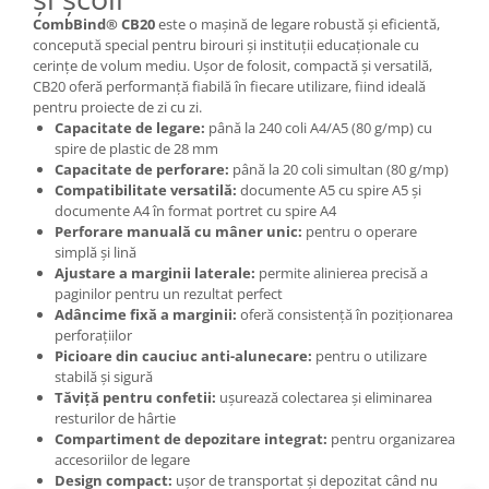
CombBind® CB20
este o mașină de legare robustă și eficientă,
concepută special pentru birouri și instituții educaționale cu
cerințe de volum mediu. Ușor de folosit, compactă și versatilă,
CB20 oferă performanță fiabilă în fiecare utilizare, fiind ideală
pentru proiecte de zi cu zi.
Capacitate de legare:
până la 240 coli A4/A5 (80 g/mp) cu
spire de plastic de 28 mm
Capacitate de perforare:
până la 20 coli simultan (80 g/mp)
Compatibilitate versatilă:
documente A5 cu spire A5 și
documente A4 în format portret cu spire A4
Perforare manuală cu mâner unic:
pentru o operare
simplă și lină
Ajustare a marginii laterale:
permite alinierea precisă a
paginilor pentru un rezultat perfect
Adâncime fixă a marginii:
oferă consistență în poziționarea
perforațiilor
Picioare din cauciuc anti-alunecare:
pentru o utilizare
stabilă și sigură
Tăviță pentru confetii:
ușurează colectarea și eliminarea
resturilor de hârtie
Compartiment de depozitare integrat:
pentru organizarea
accesoriilor de legare
Design compact:
ușor de transportat și depozitat când nu