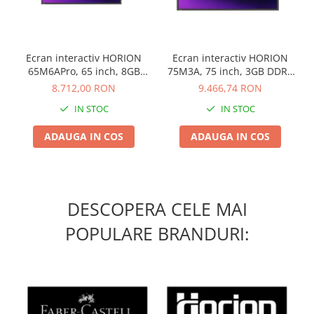
Ecran interactiv HORION
Ecran interactiv HORION
65M6APro, 65 inch, 8GB
75M3A, 75 inch, 3GB DDR4
DDR4 + 128GB Standard,
+ 32GB Standard, Android
8.712,00 RON
9.466,74 RON
Android 13, A31D2, octa
8.0, MSD6A848, ARM
IN STOC
IN STOC
core A
A73+A53
ADAUGA IN COS
ADAUGA IN COS
DESCOPERA CELE MAI
POPULARE BRANDURI: