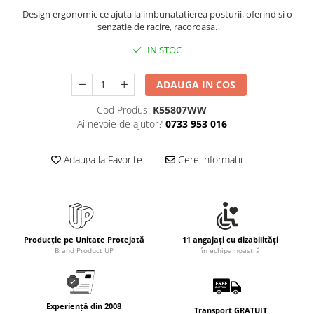
Design ergonomic ce ajuta la imbunatatierea posturii, oferind si o
senzatie de racire, racoroasa.
IN STOC
ADAUGA IN COS
Cod Produs:
K55807WW
Ai nevoie de ajutor?
0733 953 016
Adauga la Favorite
Cere informatii
Producție pe Unitate Protejată
11 angajați cu dizabilități
Brand Product UP
în echipa noastră
Experiență din 2008
Transport GRATUIT