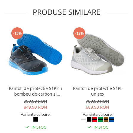
PRODUSE SIMILARE
-15%
-13%
Pantofi de protectie S1P cu
Pantofi de protectie S1PL
bombeu de carbon si
unisex
inchidere BOAÂ® Fit
999,90 RON
789,90 RON
849,90 RON
689,90 RON
Varianta culoare:
Varianta culoare:
IN STOC
IN STOC