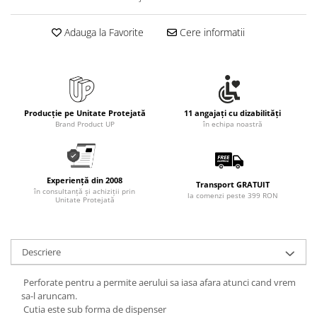
Adauga la Favorite
Cere informatii
Producție pe Unitate Protejată
11 angajați cu dizabilități
Brand Product UP
în echipa noastră
Experiență din 2008
Transport GRATUIT
în consultanță și achiziții prin
la comenzi peste 399 RON
Unitate Protejată
Descriere
Perforate pentru a permite aerului sa iasa afara atunci cand vrem
sa-l aruncam.
Cutia este sub forma de dispenser