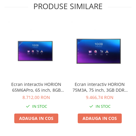
PRODUSE SIMILARE
Ecran interactiv HORION
Ecran interactiv HORION
65M6APro, 65 inch, 8GB
75M3A, 75 inch, 3GB DDR4
DDR4 + 128GB Standard,
+ 32GB Standard, Android
8.712,00 RON
9.466,74 RON
Android 13, A31D2, octa
8.0, MSD6A848, ARM
IN STOC
IN STOC
core A
A73+A53
ADAUGA IN COS
ADAUGA IN COS