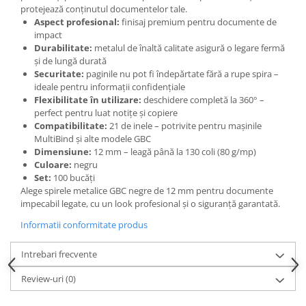
Articole pentru rufe, casa,
protejează conținutul documentelor tale.
geamuri, mobila
Aspect profesional:
finisaj premium pentru documente de
impact
Articole pentru birou, suprafete,
Durabilitate:
metalul de înaltă calitate asigură o legare fermă
pardoseli
și de lungă durată
Securitate:
paginile nu pot fi îndepărtate fără a rupe spira –
Intretinere si odorizante masina
ideale pentru informații confidențiale
Saci de gunoi
Flexibilitate în utilizare:
deschidere completă la 360° –
perfect pentru luat notițe și copiere
Accesorii pentru curatenie
Compatibilitate:
21 de inele – potrivite pentru mașinile
MultiBind și alte modele GBC
Tipografie si stampile
Dimensiune:
12 mm – leagă până la 130 coli (80 g/mp)
Formulare tipizate
Culoare:
negru
Set:
100 bucăți
Caiete si blocnotesuri
Alege spirele metalice GBC negre de 12 mm pentru documente
personalizate
impecabil legate, cu un look profesional și o siguranță garantată.
Stampile, tusiere si tus
Informatii conformitate produs
Protectia muncii si Imbracaminte
Imbracaminte
Intrebari frecvente
Tricouri
Review-uri
(0)
Bluze & Pulovere