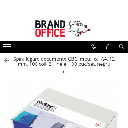
Toate Produsele
Unitate Protejata - PRODUCTIE
Hartie copiator si produse
tipografice
Produse consumabile din hartie
Spira legare documente GBC, metalica, A4, 12
Detergenti si dezinfectanti
mm, 100 coli, 21 inele, 100 buc/set, negru
Formulare tipizate
GBC
Saci menajeri (Unitate Protejata)
Agende, calendare si organizatoare
Agende personalizabile
Organizatoare business
Birotica si papetarie
Hartie si articole din hartie