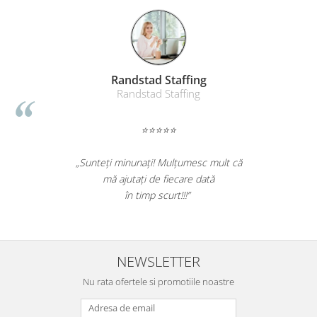
Table magnetice (whiteboard-uri)
Electronice si accesorii tech
Gadgeturi mobile
Securitate digitala
Randstad Staffing
Adaptoare de calatorie
Randstad Staffing
Baterii si acumulatori
⭐⭐⭐⭐⭐
Cabluri si conectivitate
Incarcatoare wireless
„Sunteți minunați! Mulțumesc mult că
Incarcatoare cu fir si auto
mă ajutați de fiecare dată
în timp scurt!!!”
Ceasuri smart - Smartwatch
Baterii externe - Powerbanks
Accesorii localizare (FindMy)
NEWSLETTER
Cartuse, tonere, consumabile PC
Nu rata ofertele si promotiile noastre
Standuri PC si suporturi
ergonomice