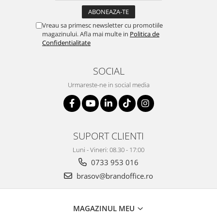
Suporturi si huse telefoane &
tablete
Vreau sa primesc newsletter cu promotiile
Periferice PC si accesorii
magazinului. Afla mai multe in
Politica de
Ergnonomice
Confidentialitate
Audio
Boxe portabile
SOCIAL
Casti
Urmareste-ne in social media
Tehnica si mobilier pentru birou
Laminatoare
Folii laminare
SUPORT CLIENTI
Accesorii mobilier
Luni - Vineri: 08.30 - 17:00
Ghilotine și Trimmere
0733 953 016
Calculatoare de birou
brasov@brandoffice.ro
Distrugatoare documente
Cosuri de gunoi pentru birou
MAGAZINUL MEU
Scaune, birouri si produse