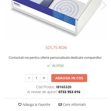
Bibliorafturi, caiete mecanice,
separatoare
Capsatoare, capse si perforatoare
Caiete si blocnotesuri
Dosare, folii protectie si mape
Accesorii diverse pentru birou
Etichetare si ambalare
325,75 RON
Arhivare si depozitare
Contactati-ne pentru oferte personalizate dedicate companiilor.
Instrumente de scris
IN STOC
Pixuri de plastic
Pixuri metalice
ADAUGA IN COS
Pixuri cu gel
Cod Produs:
IB165320
Stilouri
Ai nevoie de ajutor?
0733 953 016
Seturi de scris Premium
Instrumente de scris eco
Adauga la Favorite
Cere informatii
Creioane mecanice si grafit