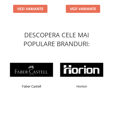
Masti de protectie respiratorie
VEZI VARIANTE
VEZI VARIANTE
Sepci, caciuli si esarfe
Pachete promotionale
Accesorii pentru protectia muncii
DESCOPERA CELE MAI
Sosete de lucru
Branturi
POPULARE BRANDURI:
Diverse accesorii
Articole de unica folosinta
Copii - tricouri si hanorace
Comunicare si prezentare
Flipchart-uri
Ecrane Interactive
Faber Castell
Horion
Sisteme de afisare
Ecrane de proiectie
Accesorii prezentare