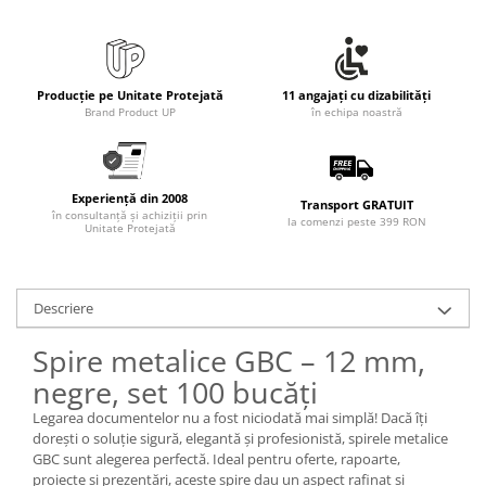
Rollere
Finelinere
Textmarkere
Markere diverse
Producție pe Unitate Protejată
11 angajați cu dizabilități
Brand Product UP
în echipa noastră
Carioci si creioane colorate
Rezerve instrumente scris
Tavite documente si suporturi
Experiență din 2008
Transport GRATUIT
Ascutitori, radiere, agrafe
în consultanță și achiziții prin
la comenzi peste 399 RON
Unitate Protejată
Foarfece pentru birou
Curatenie si igiena
Produse Antibacteriene
Descriere
Articole pentru baie
Spire metalice GBC – 12 mm,
Articole pentru bucatarie
negre, set 100 bucăți
Maturi, mopuri si galeti
Legarea documentelor nu a fost niciodată mai simplă! Dacă îți
dorești o soluție sigură, elegantă și profesionistă, spirele metalice
Hartie igienica, prosoape hartie si
GBC sunt alegerea perfectă. Ideal pentru oferte, rapoarte,
dispensere
proiecte și prezentări, aceste spire dau un aspect rafinat și