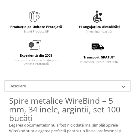
Rollere
Finelinere
Textmarkere
Markere diverse
Producție pe Unitate Protejată
11 angajați cu dizabilități
Brand Product UP
în echipa noastră
Carioci si creioane colorate
Rezerve instrumente scris
Tavite documente si suporturi
Experiență din 2008
Transport GRATUIT
Ascutitori, radiere, agrafe
în consultanță și achiziții prin
la comenzi peste 399 RON
Unitate Protejată
Foarfece pentru birou
Curatenie si igiena
Produse Antibacteriene
Descriere
Articole pentru baie
Spire metalice WireBind – 5
Articole pentru bucatarie
mm, 34 inele, argintii, set 100
Maturi, mopuri si galeti
bucăți
Hartie igienica, prosoape hartie si
Legarea documentelor nu a fost niciodată mai simplă! Spirele
dispensere
WireBind sunt alegerea perfectă pentru un finisaj profesional și