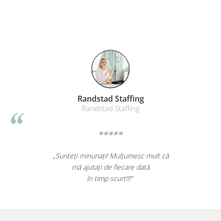
Table magnetice (whiteboard-uri)
Electronice si accesorii tech
Gadgeturi mobile
Securitate digitala
Adaptoare de calatorie
Baterii si acumulatori
Cabluri si conectivitate
Randstad Staffing
Incarcatoare wireless
Randstad Staffing
Incarcatoare cu fir si auto
⭐⭐⭐⭐⭐
Ceasuri smart - Smartwatch
Baterii externe - Powerbanks
„Sunteți minunați! Mulțumesc mult că
mă ajutați de fiecare dată
Accesorii localizare (FindMy)
în timp scurt!!!”
Cartuse, tonere, consumabile PC
Standuri PC si suporturi
ergonomice