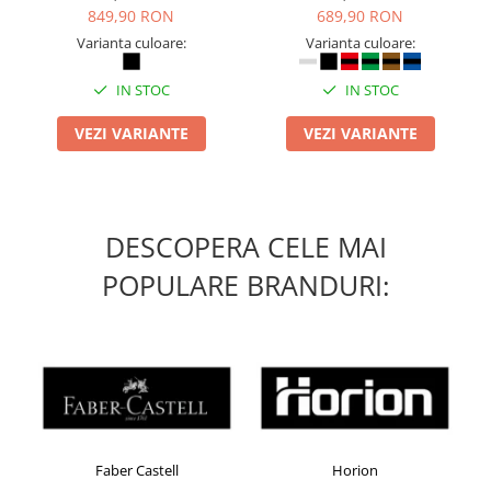
849,90 RON
689,90 RON
Masti de protectie respiratorie
Varianta culoare:
Varianta culoare:
Sepci, caciuli si esarfe
Pachete promotionale
IN STOC
IN STOC
Accesorii pentru protectia muncii
VEZI VARIANTE
VEZI VARIANTE
Sosete de lucru
Branturi
Diverse accesorii
Articole de unica folosinta
DESCOPERA CELE MAI
Copii - tricouri si hanorace
POPULARE BRANDURI:
Comunicare si prezentare
Flipchart-uri
Ecrane Interactive
Sisteme de afisare
Ecrane de proiectie
Accesorii prezentare
Faber Castell
Horion