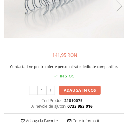
Bibliorafturi, caiete mecanice,
separatoare
Capsatoare, capse si perforatoare
Caiete si blocnotesuri
Dosare, folii protectie si mape
Accesorii diverse pentru birou
Etichetare si ambalare
141,95 RON
Arhivare si depozitare
Contactati-ne pentru oferte personalizate dedicate companiilor.
Instrumente de scris
IN STOC
Pixuri de plastic
Pixuri metalice
ADAUGA IN COS
Pixuri cu gel
Cod Produs:
2101007E
Stilouri
Ai nevoie de ajutor?
0733 953 016
Seturi de scris Premium
Instrumente de scris eco
Adauga la Favorite
Cere informatii
Creioane mecanice si grafit