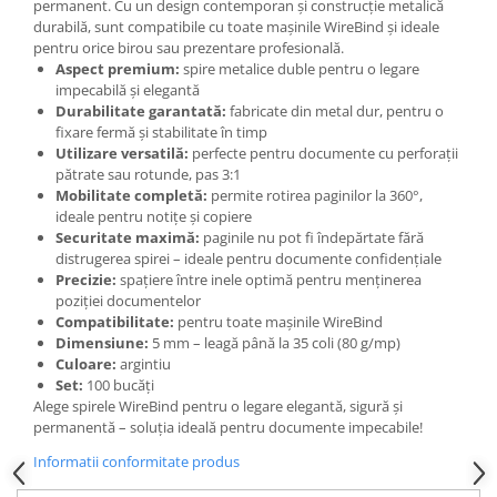
permanent. Cu un design contemporan și construcție metalică
Articole pentru rufe, casa,
durabilă, sunt compatibile cu toate mașinile WireBind și ideale
geamuri, mobila
pentru orice birou sau prezentare profesională.
Articole pentru birou, suprafete,
Aspect premium:
spire metalice duble pentru o legare
pardoseli
impecabilă și elegantă
Durabilitate garantată:
fabricate din metal dur, pentru o
Intretinere si odorizante masina
fixare fermă și stabilitate în timp
Utilizare versatilă:
perfecte pentru documente cu perforații
Saci de gunoi
pătrate sau rotunde, pas 3:1
Accesorii pentru curatenie
Mobilitate completă:
permite rotirea paginilor la 360°,
ideale pentru notițe și copiere
Tipografie si stampile
Securitate maximă:
paginile nu pot fi îndepărtate fără
Formulare tipizate
distrugerea spirei – ideale pentru documente confidențiale
Precizie:
spațiere între inele optimă pentru menținerea
Caiete si blocnotesuri
poziției documentelor
personalizate
Compatibilitate:
pentru toate mașinile WireBind
Dimensiune:
5 mm – leagă până la 35 coli (80 g/mp)
Stampile, tusiere si tus
Culoare:
argintiu
Protectia muncii si Imbracaminte
Set:
100 bucăți
Alege spirele WireBind pentru o legare elegantă, sigură și
Imbracaminte
permanentă – soluția ideală pentru documente impecabile!
Tricouri
Informatii conformitate produs
Bluze & Pulovere