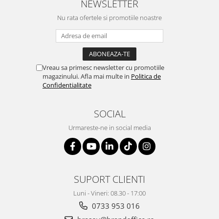
NEWSLETTER
Suporturi si huse telefoane &
tablete
Nu rata ofertele si promotiile noastre
Periferice PC si accesorii
Ergnonomice
Audio
Vreau sa primesc newsletter cu promotiile
Boxe portabile
magazinului. Afla mai multe in
Politica de
Casti
Confidentialitate
Tehnica si mobilier pentru birou
Laminatoare
SOCIAL
Folii laminare
Urmareste-ne in social media
Accesorii mobilier
Ghilotine și Trimmere
Calculatoare de birou
SUPORT CLIENTI
Distrugatoare documente
Luni - Vineri: 08.30 - 17:00
Cosuri de gunoi pentru birou
0733 953 016
Scaune, birouri si produse