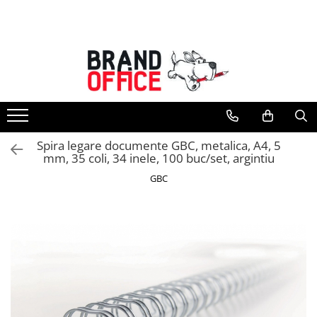
Toate Produsele
Unitate Protejata - PRODUCTIE
Hartie copiator si produse
tipografice
Produse consumabile din hartie
Spira legare documente GBC, metalica, A4, 5
Detergenti si dezinfectanti
mm, 35 coli, 34 inele, 100 buc/set, argintiu
Formulare tipizate
GBC
Saci menajeri (Unitate Protejata)
Agende, calendare si organizatoare
Agende personalizabile
Organizatoare business
Birotica si papetarie
Hartie si articole din hartie