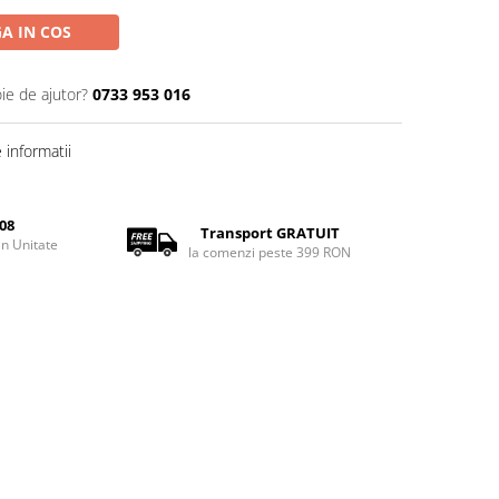
A IN COS
ie de ajutor?
0733 953 016
informatii
08
Transport GRATUIT
rin Unitate
la comenzi peste 399 RON