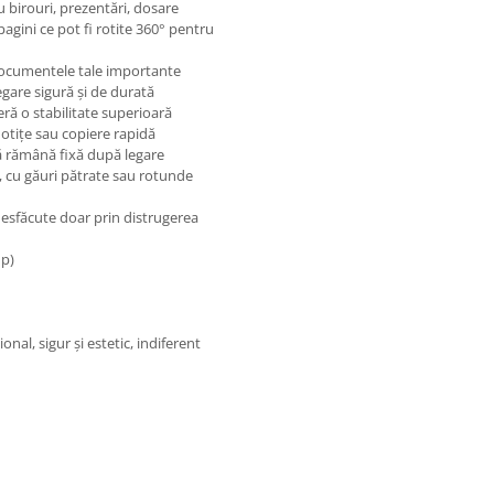
u birouri, prezentări, dosare
agini ce pot fi rotite 360° pentru
documentele tale importante
gare sigură și de durată
ră o stabilitate superioară
otițe sau copiere rapidă
să rămână fixă după legare
, cu găuri pătrate sau rotunde
esfăcute doar prin distrugerea
mp)
al, sigur și estetic, indiferent