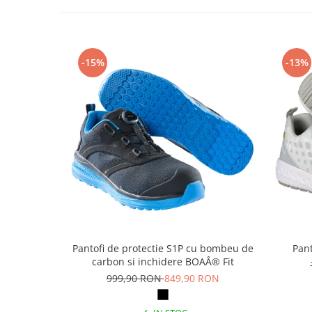
Articole pentru rufe, casa,
geamuri, mobila
Articole pentru birou, suprafete,
pardoseli
-15%
-13%
Intretinere si odorizante masina
Saci de gunoi
Accesorii pentru curatenie
Tipografie si stampile
Formulare tipizate
Caiete si blocnotesuri
personalizate
Stampile, tusiere si tus
Protectia muncii si Imbracaminte
Pantofi de protectie S1P cu bombeu de
Pant
Imbracaminte
carbon si inchidere BOAÂ® Fit
999,90 RON
849,90 RON
Tricouri
Bluze & Pulovere