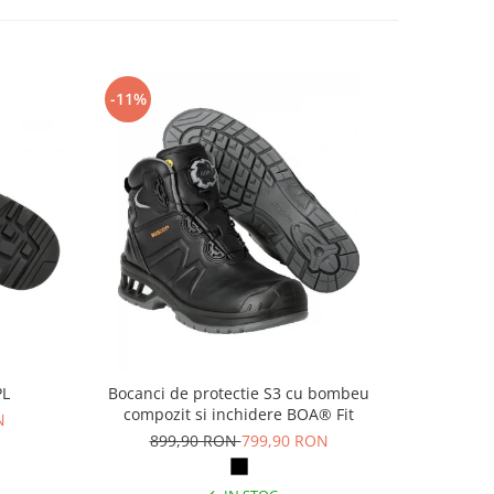
-11%
-14%
PL
Bocanci de protectie S3 cu bombeu
Pa
compozit si inchidere BOA® Fit
N
69
899,90 RON
799,90 RON