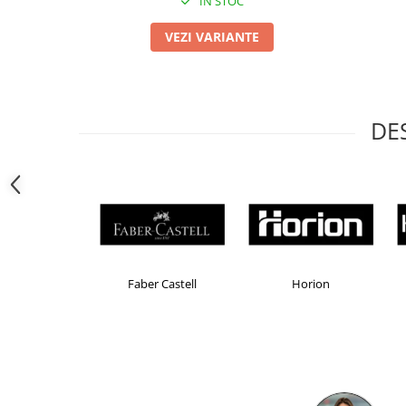
IN STOC
Camasi
Pantaloni
VEZI VARIANTE
Pantaloni cu pieptar
Hanorace
Jachete
Impermeabile
DE
Veste
Reflectorizante
Incaltaminte
Incaltaminte de lucru si protectie
Incaltaminte de oras si munte
Echipamente medicale
Brand Product UP
Colorissimo
EKOM
Manusi de protectie
Accesorii pentru protectia capului
Casti de protectie
Antifoane
Ochelari de protectie si viziere