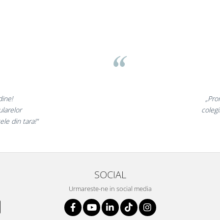
ov
minunate,
„Ne bu
 incantati,
ne declar
tri!”
SOCIAL
Urmareste-ne in social media