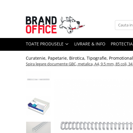
Toate Produsele
Unitate Protejata - PRODUCTIE
Hartie copiator si produse
TOATE PRODUSELE
LIVRARE & INFO
PROTECTIA
tipografice
Produse consumabile din hartie
Curatenie, Papetarie, Birotica, Tipografie, Promotiona
Detergenti si dezinfectanti
Spira legare documente GBC, metalica, A4, 9.5 mm, 85 coli, 34 
Formulare tipizate
Saci menajeri (Unitate Protejata)
Agende, calendare si organizatoare
Agende personalizabile
Organizatoare business
Birotica si papetarie
Hartie si articole din hartie