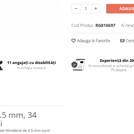
ADAUG
Cod Produs:
RG810697
Ai nevo
Adauga la Favorite
Cere 
Experiență din 20
11 angajați cu dizabilități
în consultanță și achiziții p
în echipa noastră
Protejată
9.5 mm, 34
i
rele WireBind de 9.5 mm sunt