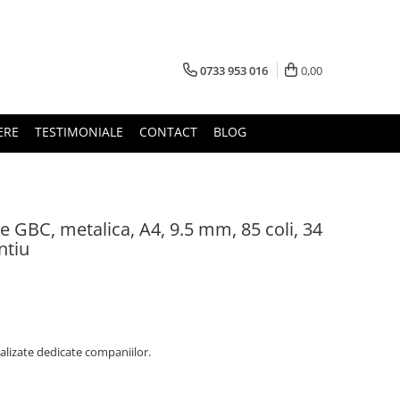
0733 953 016
0,00
ERE
TESTIMONIALE
CONTACT
BLOG
 GBC, metalica, A4, 9.5 mm, 85 coli, 34
ntiu
alizate dedicate companiilor.