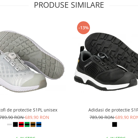
PRODUSE SIMILARE
-13%
ofi de protectie S1PL unisex
Adidasi de protectie S1
789,90 RON
689,90 RON
789,90 RON
689,90 RO