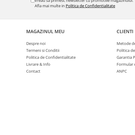
Vreau sa primesc newsletter cu promotiile magazinului.
Table magnetice (whiteboard-uri)
Afla mai multe in
Politica de Confidentialitate
Electronice si accesorii tech
Gadgeturi mobile
Securitate digitala
MAGAZINUL MEU
CLIENTI
Adaptoare de calatorie
Despre noi
Metode de
Baterii si acumulatori
Termeni si Conditii
Politica d
Cabluri si conectivitate
Politica de Confidentialitate
Garantia 
Livrare & Info
Formular 
Incarcatoare wireless
Contact
ANPC
Incarcatoare cu fir si auto
Ceasuri smart - Smartwatch
Baterii externe - Powerbanks
Accesorii localizare (FindMy)
Cartuse, tonere, consumabile PC
Standuri PC si suporturi
ergonomice