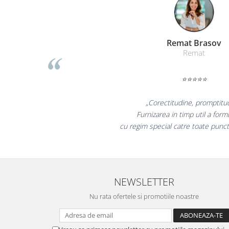
Masti de protectie respiratorie
Sepci, caciuli si esarfe
Pachete promotionale
Liamed Bras
Accesorii pentru protectia muncii
Liamed
Sosete de lucru
⭐⭐⭐⭐⭐
Branturi
Diverse accesorii
„Promotionalele sunt 
Articole de unica folosinta
colegii mei au fost foarte
Copii - tricouri si hanorace
la fel si clientii nos
Comunicare si prezentare
Flipchart-uri
Ecrane Interactive
NEWSLETTER
Sisteme de afisare
Nu rata ofertele si promotiile noastre
Ecrane de proiectie
Accesorii prezentare