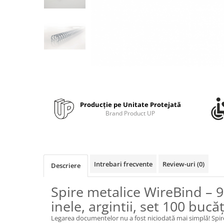
Bibliorafturi, caiete mecanice,
separatoare
Capsatoare, capse si perforatoare
Caiete si blocnotesuri
Dosare, folii protectie si mape
Accesorii diverse pentru birou
Etichetare si ambalare
Producție pe Unitate Protejată
Arhivare si depozitare
Brand Product UP
Instrumente de scris
Pixuri de plastic
Pixuri metalice
Pixuri cu gel
Intrebari frecvente
Review-uri
(0)
Descriere
Stilouri
Spire metalice WireBind – 
Seturi de scris Premium
Instrumente de scris eco
inele, argintii, set 100 bucăț
Creioane mecanice si grafit
Legarea documentelor nu a fost niciodată mai simplă! Spi