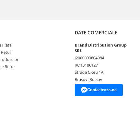
DATE COMERCIALE
 Plata
Brand Distribution Group
SRL
e Retur
J2000000604084
Produselor
RO13186127
de Retur
Strada Ciceu 1A
Brasov, Brasov
Contacteaza-ne