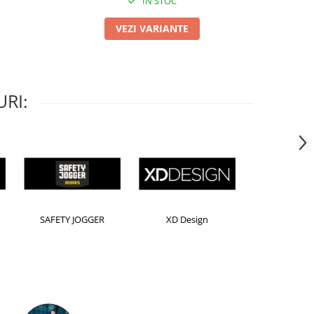
IN STOC
VEZI VARIANTE
RI:
Horion
Kensington
Leitz