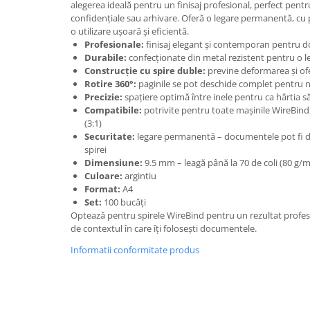
Rollere
alegerea ideală pentru un finisaj profesional, perfect pentr
confidențiale sau arhivare. Oferă o legare permanentă, cu p
Finelinere
o utilizare ușoară și eficientă.
Textmarkere
Profesionale:
finisaj elegant și contemporan pentru 
Durabile:
confecționate din metal rezistent pentru o le
Markere diverse
Construcție cu spire duble:
previne deformarea și ofe
Carioci si creioane colorate
Rotire 360°:
paginile se pot deschide complet pentru n
Rezerve instrumente scris
Precizie:
spațiere optimă între inele pentru ca hârtia 
Compatibile:
potrivite pentru toate mașinile WireBind
Tavite documente si suporturi
(3:1)
Ascutitori, radiere, agrafe
Securitate:
legare permanentă – documentele pot fi d
spirei
Foarfece pentru birou
Dimensiune:
9.5 mm – leagă până la 70 de coli (80 g/
Culoare:
argintiu
Curatenie si igiena
Format:
A4
Produse Antibacteriene
Set:
100 bucăți
Optează pentru spirele WireBind pentru un rezultat profesion
Articole pentru baie
de contextul în care îți folosești documentele.
Articole pentru bucatarie
Informatii conformitate produs
Maturi, mopuri si galeti
Hartie igienica, prosoape hartie si
dispensere