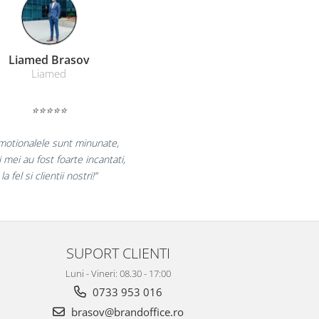
Farmacom Brasov
Farmacom
⭐⭐⭐⭐⭐
curam pentru reluarea colaborarii si
am multumiti pentru produsele plasate
si finalizate cu succes la timp."
SUPORT CLIENTI
Luni - Vineri: 08.30 - 17:00
0733 953 016
brasov@brandoffice.ro