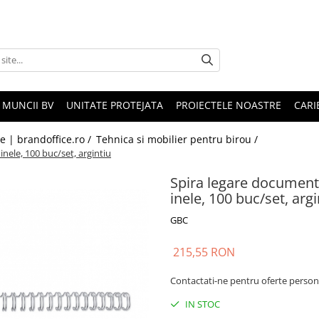
 MUNCII BV
UNITATE PROTEJATA
PROIECTELE NOASTRE
CARI
le | brandoffice.ro /
Tehnica si mobilier pentru birou /
inele, 100 buc/set, argintiu
Spira legare documente
inele, 100 buc/set, argi
GBC
215,55 RON
Contactati-ne pentru oferte person
IN STOC