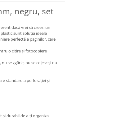
mm, negru, set
erent dacă vrei să creezi un
plastic sunt soluția ideală
iniere perfectă a paginilor, care
ru o citire și fotocopiere
, nu se zgârie, nu se cojesc și nu
e standard a perforației și
 și durabil de a-ți organiza