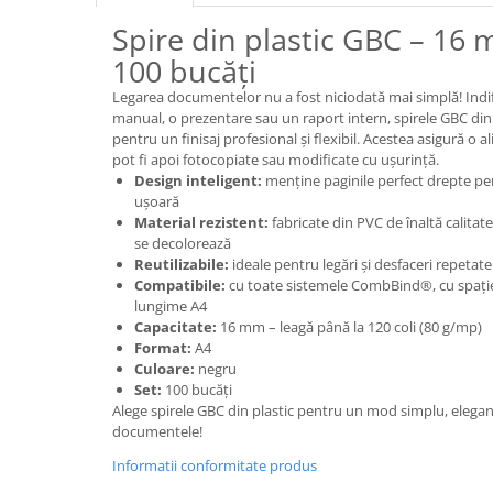
Rollere
Spire din plastic GBC – 16 
Finelinere
100 bucăți
Textmarkere
Markere diverse
Legarea documentelor nu a fost niciodată mai simplă! Indif
manual, o prezentare sau un raport intern, spirele GBC din 
Carioci si creioane colorate
pentru un finisaj profesional și flexibil. Acestea asigură o al
Rezerve instrumente scris
pot fi apoi fotocopiate sau modificate cu ușurință.
Tavite documente si suporturi
Design inteligent:
menține paginile perfect drepte pent
ușoară
Ascutitori, radiere, agrafe
Material rezistent:
fabricate din PVC de înaltă calitate
se decolorează
Foarfece pentru birou
Reutilizabile:
ideale pentru legări și desfaceri repetate
Curatenie si igiena
Compatibile:
cu toate sistemele CombBind®, cu spațier
lungime A4
Produse Antibacteriene
Capacitate:
16 mm – leagă până la 120 coli (80 g/mp)
Articole pentru baie
Format:
A4
Culoare:
negru
Articole pentru bucatarie
Set:
100 bucăți
Alege spirele GBC din plastic pentru un mod simplu, elegant
Maturi, mopuri si galeti
documentele!
Hartie igienica, prosoape hartie si
Informatii conformitate produs
dispensere