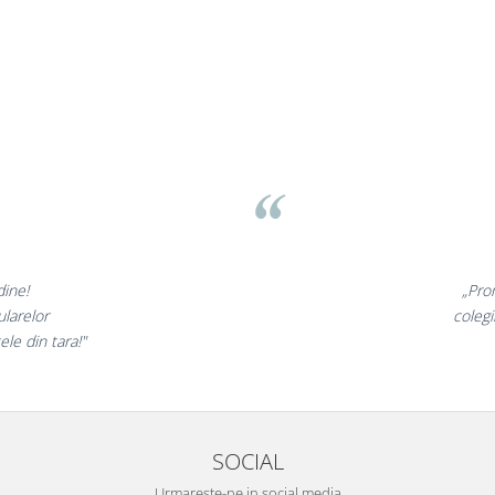
Liamed Brasov
Liamed
⭐⭐⭐⭐⭐
Promotionalele sunt minunate,
egii mei au fost foarte incantati,
la fel si clientii nostri!”
SOCIAL
Urmareste-ne in social media