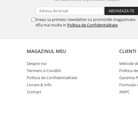
Table magnetice (whiteboard-uri)
Electronice si accesorii tech
Gadgeturi mobile
Vreau sa primesc newsletter cu promotiile magazinului.
Afla mai multe in
Politica de Confidentialitate
Securitate digitala
Adaptoare de calatorie
Baterii si acumulatori
MAGAZINUL MEU
CLIENTI
Cabluri si conectivitate
Despre noi
Metode de
Incarcatoare wireless
Termeni si Conditii
Politica d
Incarcatoare cu fir si auto
Politica de Confidentialitate
Garantia 
Livrare & Info
Formular 
Ceasuri smart - Smartwatch
Contact
ANPC
Baterii externe - Powerbanks
Accesorii localizare (FindMy)
Cartuse, tonere, consumabile PC
Standuri PC si suporturi
ergonomice