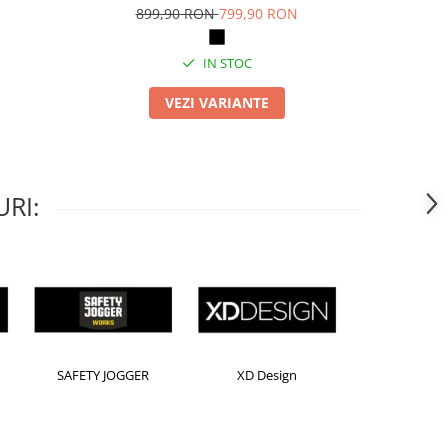
899,90 RON
799,90 RON
IN STOC
VEZI VARIANTE
RI:
ensington
Leitz
Rexel