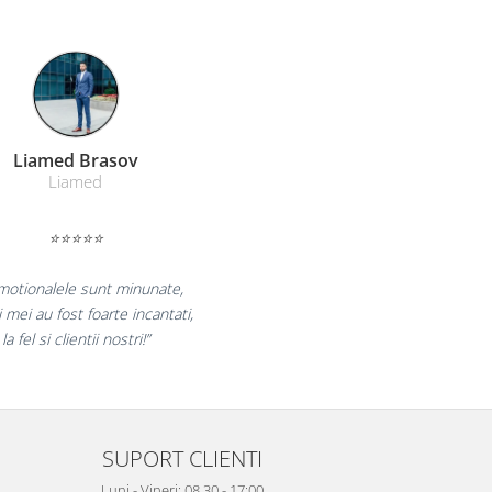
Farmacom Brasov
Farmacom
⭐⭐⭐⭐⭐
„Ne bucuram pentru reluarea colaborarii si
ne declaram multumiti pentru produsele plasate
si finalizate cu succes la timp."
SUPORT CLIENTI
Luni - Vineri: 08.30 - 17:00