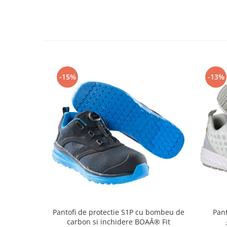
Articole pentru rufe, casa,
geamuri, mobila
Articole pentru birou, suprafete,
pardoseli
Intretinere si odorizante masina
Saci de gunoi
-15%
-13%
Accesorii pentru curatenie
Tipografie si stampile
Formulare tipizate
Caiete si blocnotesuri
personalizate
Stampile, tusiere si tus
Protectia muncii si Imbracaminte
Imbracaminte
Tricouri
Pantofi de protectie S1P cu bombeu de
Pant
Bluze & Pulovere
carbon si inchidere BOAÂ® Fit