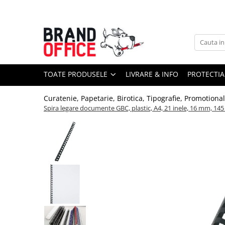
Toate Produsele
Unitate Protejata - PRODUCTIE
Hartie copiator si produse
TOATE PRODUSELE
LIVRARE & INFO
PROTECTIA
tipografice
Produse consumabile din hartie
Curatenie, Papetarie, Birotica, Tipografie, Promotiona
Detergenti si dezinfectanti
Spira legare documente GBC, plastic, A4, 21 inele, 16 mm, 145 
Formulare tipizate
Saci menajeri (Unitate Protejata)
Agende, calendare si organizatoare
Agende personalizabile
Organizatoare business
Birotica si papetarie
Hartie si articole din hartie