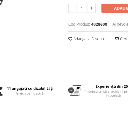
ADAUG
Cod Produs:
4028600
Ai nevoi
Adauga la Favorite
Cere 
Experiență din 20
11 angajați cu dizabilități
în consultanță și achiziții p
în echipa noastră
Protejată