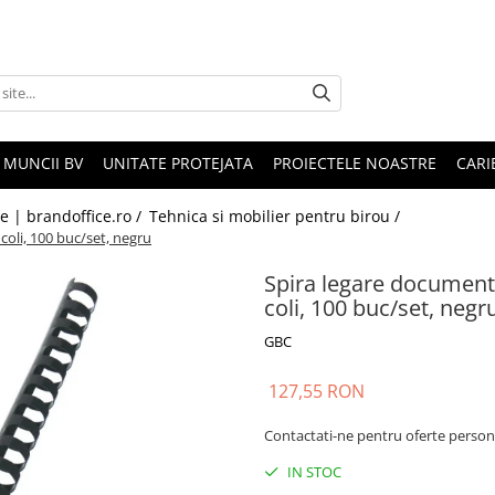
 MUNCII BV
UNITATE PROTEJATA
PROIECTELE NOASTRE
CARI
le | brandoffice.ro /
Tehnica si mobilier pentru birou /
coli, 100 buc/set, negru
Spira legare documente
coli, 100 buc/set, negr
GBC
127,55 RON
Contactati-ne pentru oferte person
IN STOC