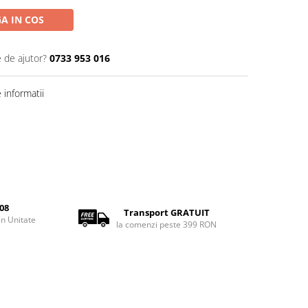
A IN COS
e de ajutor?
0733 953 016
informatii
08
Transport GRATUIT
rin Unitate
la comenzi peste 399 RON