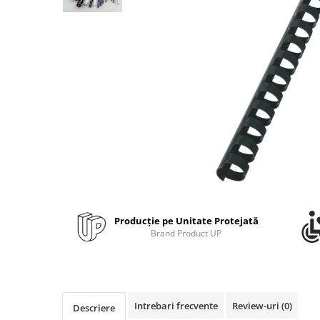
Bibliorafturi, caiete mecanice,
separatoare
Capsatoare, capse si perforatoare
Caiete si blocnotesuri
Dosare, folii protectie si mape
Accesorii diverse pentru birou
Etichetare si ambalare
Arhivare si depozitare
Instrumente de scris
Pixuri de plastic
Pixuri metalice
Producție pe Unitate Protejată
Pixuri cu gel
Brand Product UP
Stilouri
Seturi de scris Premium
Instrumente de scris eco
Intrebari frecvente
Review-uri
(0)
Creioane mecanice si grafit
Descriere