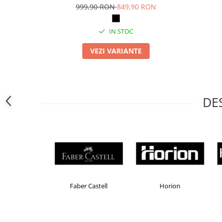
Camasi
999,90 RON
849,90 RON
Pantaloni
Pantaloni cu pieptar
IN STOC
Hanorace
VEZI VARIANTE
Jachete
Impermeabile
Veste
Reflectorizante
DE
Incaltaminte
Incaltaminte de lucru si protectie
Incaltaminte de oras si munte
Echipamente medicale
Manusi de protectie
Accesorii pentru protectia capului
Colorissimo
EKOMAX
Esselt
Casti de protectie
Antifoane
Ochelari de protectie si viziere