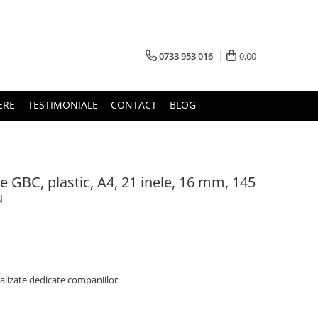
0733 953 016
0,00
ERE
TESTIMONIALE
CONTACT
BLOG
 GBC, plastic, A4, 21 inele, 16 mm, 145
u
alizate dedicate companiilor.