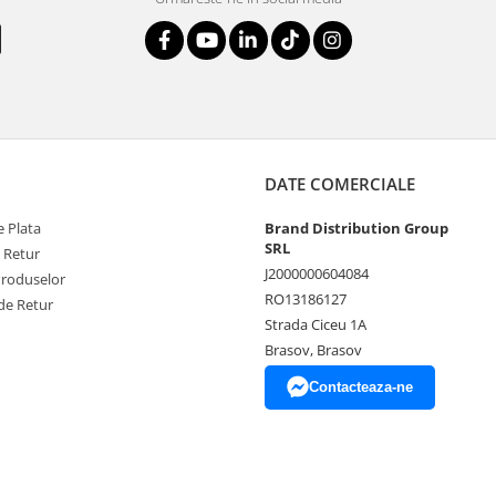
DATE COMERCIALE
 Plata
Brand Distribution Group
SRL
e Retur
J2000000604084
Produselor
RO13186127
de Retur
Strada Ciceu 1A
Brasov, Brasov
Contacteaza-ne