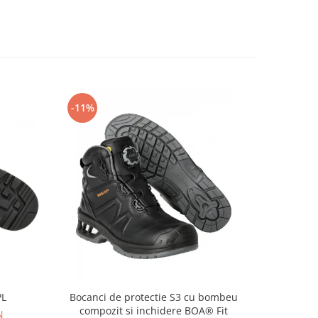
-11%
-14%
PL
Bocanci de protectie S3 cu bombeu
Pa
compozit si inchidere BOA® Fit
N
69