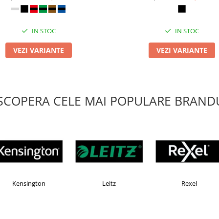
IN STOC
IN STOC
VEZI VARIANTE
VEZI VARIANTE
SCOPERA CELE MAI POPULARE BRANDU
e
Faber Castell
Horion
K