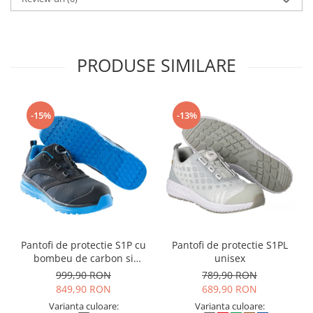
PRODUSE SIMILARE
-15%
-13%
Pantofi de protectie S1P cu
Pantofi de protectie S1PL
bombeu de carbon si
unisex
inchidere BOAÂ® Fit
999,90 RON
789,90 RON
849,90 RON
689,90 RON
Varianta culoare:
Varianta culoare: