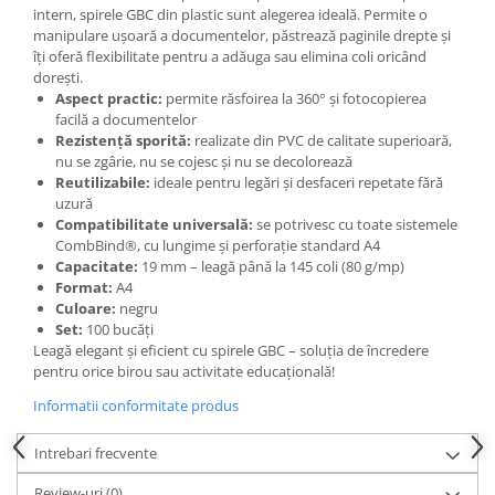
intern, spirele GBC din plastic sunt alegerea ideală. Permite o
manipulare ușoară a documentelor, păstrează paginile drepte și
îți oferă flexibilitate pentru a adăuga sau elimina coli oricând
dorești.
Aspect practic:
permite răsfoirea la 360° și fotocopierea
facilă a documentelor
Rezistență sporită:
realizate din PVC de calitate superioară,
nu se zgârie, nu se cojesc și nu se decolorează
Reutilizabile:
ideale pentru legări și desfaceri repetate fără
uzură
Compatibilitate universală:
se potrivesc cu toate sistemele
CombBind®, cu lungime și perforație standard A4
Capacitate:
19 mm – leagă până la 145 coli (80 g/mp)
Format:
A4
Culoare:
negru
Set:
100 bucăți
Leagă elegant și eficient cu spirele GBC – soluția de încredere
pentru orice birou sau activitate educațională!
Informatii conformitate produs
Intrebari frecvente
Review-uri
(0)