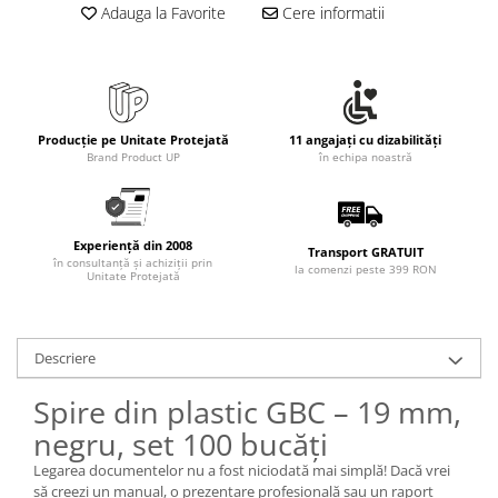
Adauga la Favorite
Cere informatii
Producție pe Unitate Protejată
11 angajați cu dizabilități
Brand Product UP
în echipa noastră
Experiență din 2008
Transport GRATUIT
în consultanță și achiziții prin
la comenzi peste 399 RON
Unitate Protejată
Descriere
Spire din plastic GBC – 19 mm,
negru, set 100 bucăți
Legarea documentelor nu a fost niciodată mai simplă! Dacă vrei
să creezi un manual, o prezentare profesională sau un raport