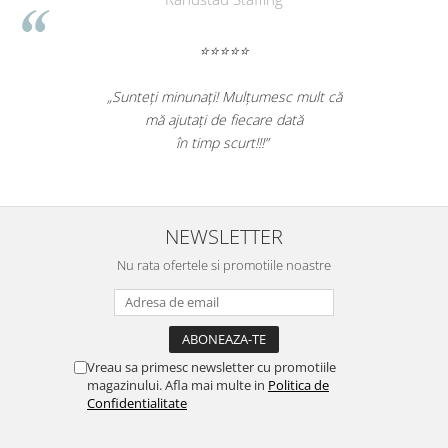
Suporturi si huse telefoane &
tablete
⭐⭐⭐⭐⭐
Periferice PC si accesorii
Ergnonomice
„Sunteți minunați! Mulțumesc mult că
Audio
mă ajutați de fiecare dată
Boxe portabile
în timp scurt!!!”
Casti
Tehnica si mobilier pentru birou
Laminatoare
NEWSLETTER
Folii laminare
Nu rata ofertele si promotiile noastre
Accesorii mobilier
Ghilotine și Trimmere
Calculatoare de birou
Vreau sa primesc newsletter cu promotiile
Distrugatoare documente
magazinului. Afla mai multe in
Politica de
Confidentialitate
Cosuri de gunoi pentru birou
Scaune, birouri si produse