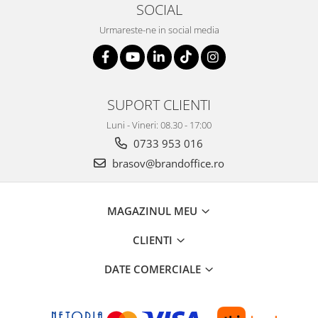
ergonomice
SOCIAL
Masini de legat, indosariat si
Urmareste-ne in social media
accesorii
Protocol si HORECA
Apa si bauturi racoritoare
SUPORT CLIENTI
Cafea, ceai, zahar, lapte
Luni - Vineri: 08.30 - 17:00
Casa si bucatarie
0733 953 016
Cani si pahare
brasov@brandoffice.ro
Bucatarie si servire
Textile si confort pentru casa
Decor si interior
MAGAZINUL MEU
Seturi si accesorii pentru vin
CLIENTI
Rucsacuri si articole de calatorie
DATE COMERCIALE
Rucsacuri
Trollere, genti si accesorii de voiaj
Genti de umar si borsete