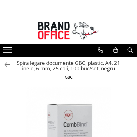
Toate Produsele
Unitate Protejata - PRODUCTIE
Hartie copiator si produse
tipografice
Produse consumabile din hartie
Spira legare documente GBC, plastic, A4, 21
Detergenti si dezinfectanti
inele, 6 mm, 25 coli, 100 buc/set, negru
Formulare tipizate
GBC
Saci menajeri (Unitate Protejata)
Agende, calendare si organizatoare
Agende personalizabile
Organizatoare business
Birotica si papetarie
Hartie si articole din hartie