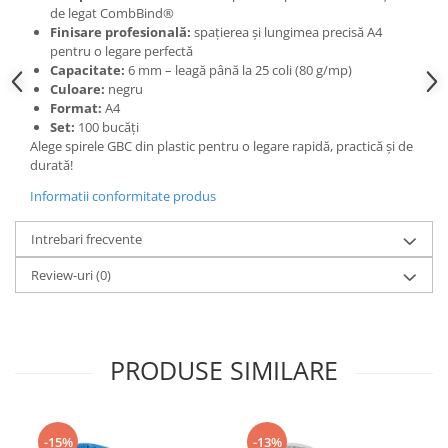
Camasi
de legat CombBind®
Pantaloni
Finisare profesională:
spațierea și lungimea precisă A4
pentru o legare perfectă
Pantaloni cu pieptar
Capacitate:
6 mm – leagă până la 25 coli (80 g/mp)
Hanorace
Culoare:
negru
Jachete
Format:
A4
Set:
100 bucăți
Impermeabile
Alege spirele GBC din plastic pentru o legare rapidă, practică și de
Veste
durată!
Reflectorizante
Informatii conformitate produs
Incaltaminte
Intrebari frecvente
Incaltaminte de lucru si protectie
Incaltaminte de oras si munte
Review-uri
(0)
Echipamente medicale
Manusi de protectie
Accesorii pentru protectia capului
PRODUSE SIMILARE
Casti de protectie
Antifoane
Ochelari de protectie si viziere
-15%
-13%