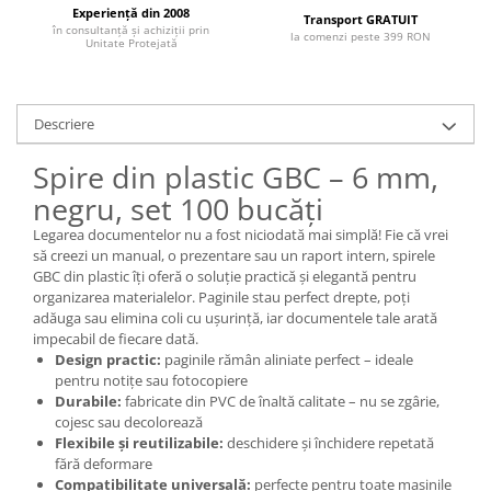
Articole pentru rufe, casa,
Experiență din 2008
Transport GRATUIT
geamuri, mobila
în consultanță și achiziții prin
la comenzi peste 399 RON
Unitate Protejată
Articole pentru birou, suprafete,
pardoseli
Intretinere si odorizante masina
Descriere
Saci de gunoi
Spire din plastic GBC – 6 mm,
Accesorii pentru curatenie
negru, set 100 bucăți
Tipografie si stampile
Legarea documentelor nu a fost niciodată mai simplă! Fie că vrei
Formulare tipizate
să creezi un manual, o prezentare sau un raport intern, spirele
GBC din plastic îți oferă o soluție practică și elegantă pentru
Caiete si blocnotesuri
organizarea materialelor. Paginile stau perfect drepte, poți
personalizate
adăuga sau elimina coli cu ușurință, iar documentele tale arată
impecabil de fiecare dată.
Stampile, tusiere si tus
Design practic:
paginile rămân aliniate perfect – ideale
Protectia muncii si Imbracaminte
pentru notițe sau fotocopiere
Durabile:
fabricate din PVC de înaltă calitate – nu se zgârie,
Imbracaminte
cojesc sau decolorează
Tricouri
Flexibile și reutilizabile:
deschidere și închidere repetată
fără deformare
Bluze & Pulovere
Compatibilitate universală:
perfecte pentru toate mașinile