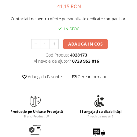
Rollere
41,15 RON
Finelinere
Textmarkere
Contactati-ne pentru oferte personalizate dedicate companiilor.
Markere diverse
IN STOC
Carioci si creioane colorate
Rezerve instrumente scris
ADAUGA IN COS
Tavite documente si suporturi
Cod Produs:
4028173
Ascutitori, radiere, agrafe
Ai nevoie de ajutor?
0733 953 016
Foarfece pentru birou
Adauga la Favorite
Cere informatii
Curatenie si igiena
Produse Antibacteriene
Articole pentru baie
Articole pentru bucatarie
Producție pe Unitate Protejată
11 angajați cu dizabilități
Maturi, mopuri si galeti
Brand Product UP
în echipa noastră
Hartie igienica, prosoape hartie si
dispensere