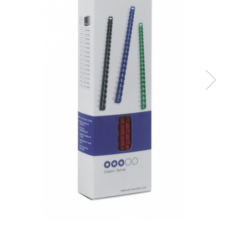
Bibliorafturi, caiete mecanice,
separatoare
Capsatoare, capse si perforatoare
Caiete si blocnotesuri
Dosare, folii protectie si mape
Accesorii diverse pentru birou
Etichetare si ambalare
Arhivare si depozitare
Instrumente de scris
Pixuri de plastic
Pixuri metalice
Pixuri cu gel
Stilouri
Seturi de scris Premium
Instrumente de scris eco
Creioane mecanice si grafit