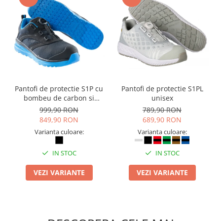
Masti de protectie respiratorie
Sepci, caciuli si esarfe
Pachete promotionale
Accesorii pentru protectia muncii
Sosete de lucru
Branturi
Pantofi de protectie S1P cu
Pantofi de protectie S1PL
Diverse accesorii
bombeu de carbon si
unisex
Articole de unica folosinta
inchidere BOAÂ® Fit
999,90 RON
789,90 RON
Copii - tricouri si hanorace
849,90 RON
689,90 RON
Varianta culoare:
Varianta culoare:
Comunicare si prezentare
Flipchart-uri
IN STOC
IN STOC
Ecrane Interactive
VEZI VARIANTE
VEZI VARIANTE
Sisteme de afisare
Ecrane de proiectie
Accesorii prezentare