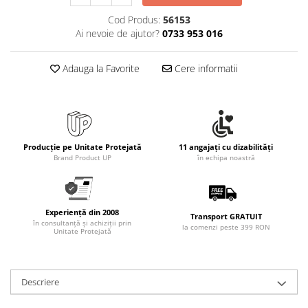
Cod Produs:
56153
Ai nevoie de ajutor?
0733 953 016
Adauga la Favorite
Cere informatii
Producție pe Unitate Protejată
11 angajați cu dizabilități
Brand Product UP
în echipa noastră
Experiență din 2008
Transport GRATUIT
în consultanță și achiziții prin
la comenzi peste 399 RON
Unitate Protejată
Descriere