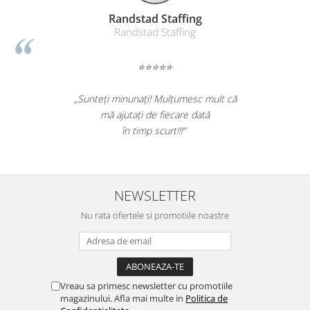
Randstad Staffing
Randstad Staffing
⭐⭐⭐⭐⭐
„Sunteți minunați! Mulțumesc mult că
mă ajutați de fiecare dată
în timp scurt!!!”
NEWSLETTER
Nu rata ofertele si promotiile noastre
Vreau sa primesc newsletter cu promotiile
magazinului. Afla mai multe in
Politica de