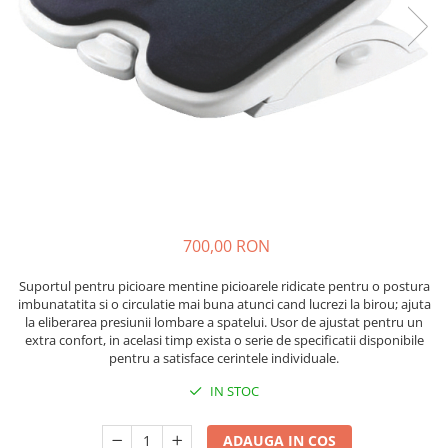
Pixuri cu gel
ergonomice
Echipamente medicale
Stilouri
Suporturi si huse telefoane &
Seturi de scris Premium
Manusi de protectie
tablete
Instrumente de scris eco
Accesorii pentru protectia capului
Periferice PC si accesorii
Creioane mecanice si grafit
Ergnonomice
Casti de protectie
Rollere
Antifoane
Audio
Finelinere
Ochelari de protectie si viziere
Boxe portabile
Textmarkere
Masti de protectie respiratorie
Casti
Markere diverse
Sepci, caciuli si esarfe
Carioci si creioane colorate
700,00 RON
Pachete promotionale
Rezerve instrumente scris
Accesorii pentru protectia muncii
Suportul pentru picioare mentine picioarele ridicate pentru o postura
Tavite documente si suporturi
imbunatatita si o circulatie mai buna atunci cand lucrezi la birou; ajuta
Sosete de lucru
Ascutitori, radiere, agrafe
la eliberarea presiunii lombare a spatelui. Usor de ajustat pentru un
Branturi
extra confort, in acelasi timp exista o serie de specificatii disponibile
Foarfece pentru birou
pentru a satisface cerintele individuale.
Diverse accesorii
Articole de unica folosinta
IN STOC
Copii - tricouri si hanorace
ADAUGA IN COS