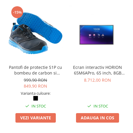
-15%
Pantofi de protectie S1P cu
Ecran interactiv HORION
bombeu de carbon si
65M6APro, 65 inch, 8GB
inchidere BOAÂ® Fit
DDR4 + 128GB Standard,
999,90 RON
8.712,00 RON
Android 13, A31D2, octa
849,90 RON
core A
Varianta culoare:
IN STOC
IN STOC
VEZI VARIANTE
ADAUGA IN COS