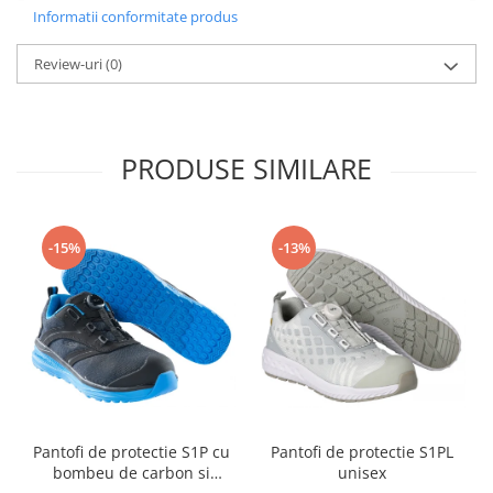
Camasi
Informatii conformitate produs
Pantaloni
Pantaloni cu pieptar
Review-uri
(0)
Hanorace
Jachete
Impermeabile
PRODUSE SIMILARE
Veste
Reflectorizante
Incaltaminte
-15%
-13%
Incaltaminte de lucru si protectie
Incaltaminte de oras si munte
Echipamente medicale
Manusi de protectie
Accesorii pentru protectia capului
Casti de protectie
Pantofi de protectie S1P cu
Pantofi de protectie S1PL
Antifoane
bombeu de carbon si
unisex
Ochelari de protectie si viziere