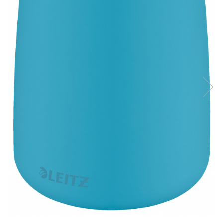
Bibliorafturi, caiete mecanice,
separatoare
Capsatoare, capse si perforatoare
Caiete si blocnotesuri
Dosare, folii protectie si mape
Accesorii diverse pentru birou
Etichetare si ambalare
Arhivare si depozitare
Instrumente de scris
Pixuri de plastic
Pixuri metalice
Pixuri cu gel
Stilouri
Seturi de scris Premium
Instrumente de scris eco
Creioane mecanice si grafit