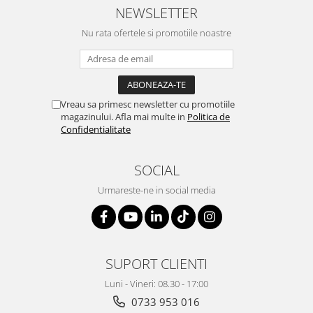
Suporturi si huse telefoane &
NEWSLETTER
tablete
Nu rata ofertele si promotiile noastre
Periferice PC si accesorii
Ergnonomice
Audio
Boxe portabile
Vreau sa primesc newsletter cu promotiile
Casti
magazinului. Afla mai multe in
Politica de
Confidentialitate
Tehnica si mobilier pentru birou
Laminatoare
SOCIAL
Folii laminare
Urmareste-ne in social media
Accesorii mobilier
Ghilotine și Trimmere
Calculatoare de birou
Distrugatoare documente
SUPORT CLIENTI
Cosuri de gunoi pentru birou
Luni - Vineri: 08.30 - 17:00
0733 953 016
Scaune, birouri si produse