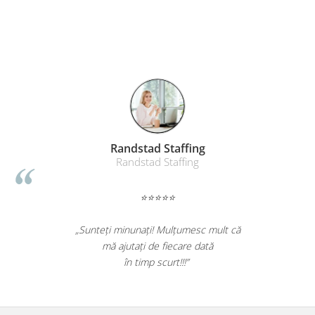
Table magnetice (whiteboard-uri)
Electronice si accesorii tech
Gadgeturi mobile
Securitate digitala
Adaptoare de calatorie
Baterii si acumulatori
Cabluri si conectivitate
Randstad Staffing
Incarcatoare wireless
Randstad Staffing
Incarcatoare cu fir si auto
Ceasuri smart - Smartwatch
⭐⭐⭐⭐⭐
Baterii externe - Powerbanks
tiv toata
„Sunteți minunați! Mulțumesc mult 
Accesorii localizare (FindMy)
st rapida.
mă ajutați de fiecare dată
Cartuse, tonere, consumabile PC
 10.”
în timp scurt!!!”
Standuri PC si suporturi
ergonomice