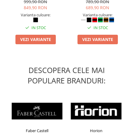
inchidere BOAÂ® Fit
999,90 RON
789,90 RON
Masti de protectie respiratorie
849,90 RON
689,90 RON
Sepci, caciuli si esarfe
Varianta culoare:
Varianta culoare:
Pachete promotionale
IN STOC
IN STOC
Accesorii pentru protectia muncii
VEZI VARIANTE
VEZI VARIANTE
Sosete de lucru
Branturi
Diverse accesorii
Articole de unica folosinta
DESCOPERA CELE MAI
Copii - tricouri si hanorace
POPULARE BRANDURI:
Comunicare si prezentare
Flipchart-uri
Ecrane Interactive
Sisteme de afisare
Ecrane de proiectie
Accesorii prezentare
Faber Castell
Horion