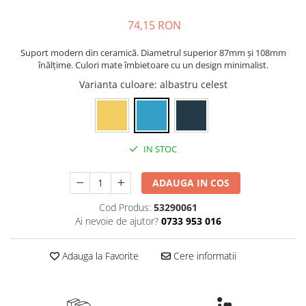
Rollere
Finelinere
74,15 RON
Textmarkere
Suport modern din ceramică. Diametrul superior 87mm și 108mm
Markere diverse
înălțime. Culori mate îmbietoare cu un design minimalist.
Carioci si creioane colorate
Varianta culoare
: albastru celest
Rezerve instrumente scris
Tavite documente si suporturi
Ascutitori, radiere, agrafe
IN STOC
Foarfece pentru birou
Curatenie si igiena
ADAUGA IN COS
Produse Antibacteriene
Cod Produs:
53290061
Articole pentru baie
Ai nevoie de ajutor?
0733 953 016
Articole pentru bucatarie
Adauga la Favorite
Cere informatii
Maturi, mopuri si galeti
Hartie igienica, prosoape hartie si
dispensere