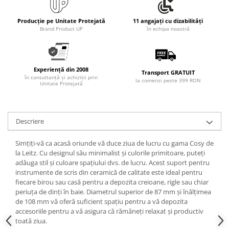
Articole pentru rufe, casa,
geamuri, mobila
Producție pe Unitate Protejată
11 angajați cu dizabilități
Brand Product UP
în echipa noastră
Articole pentru birou, suprafete,
pardoseli
Intretinere si odorizante masina
Experiență din 2008
Saci de gunoi
Transport GRATUIT
în consultanță și achiziții prin
la comenzi peste 399 RON
Unitate Protejată
Accesorii pentru curatenie
Tipografie si stampile
Formulare tipizate
Descriere
Caiete si blocnotesuri
Simțiți-vă ca acasă oriunde vă duce ziua de lucru cu gama Cosy de
personalizate
la Leitz. Cu designul său minimalist și culorile primitoare, puteți
Stampile, tusiere si tus
adăuga stil și culoare spațiului dvs. de lucru. Acest suport pentru
instrumente de scris din ceramică de calitate este ideal pentru
Protectia muncii si Imbracaminte
fiecare birou sau casă pentru a depozita creioane, rigle sau chiar
Imbracaminte
periuța de dinți în baie. Diametrul superior de 87 mm și înălțimea
de 108 mm vă oferă suficient spațiu pentru a vă depozita
Tricouri
accesoriile pentru a vă asigura că rămâneți relaxat și productiv
Bluze & Pulovere
toată ziua.