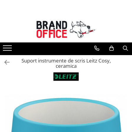
Toate Produsele
Unitate Protejata - PRODUCTIE
Hartie copiator si produse
tipografice
Produse consumabile din hartie
Suport instrumente de scris Leitz Cosy,
Detergenti si dezinfectanti
ceramica
Formulare tipizate
Saci menajeri (Unitate Protejata)
Agende, calendare si organizatoare
Agende personalizabile
Organizatoare business
Birotica si papetarie
Hartie si articole din hartie