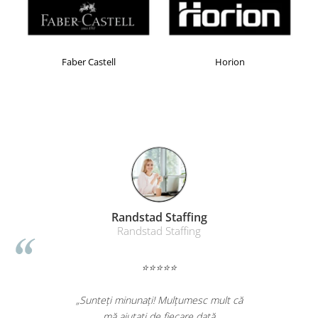
Masti de protectie respiratorie
Sepci, caciuli si esarfe
Pachete promotionale
Faber Castell
Horion
Accesorii pentru protectia muncii
Sosete de lucru
Branturi
Diverse accesorii
Articole de unica folosinta
Copii - tricouri si hanorace
Comunicare si prezentare
Flipchart-uri
Randstad Staffing
Randstad Staffing
Ecrane Interactive
Sisteme de afisare
⭐⭐⭐⭐⭐
Ecrane de proiectie
„Sunteți minunați! Mulțumesc mult că
Accesorii prezentare
mă ajutați de fiecare dată