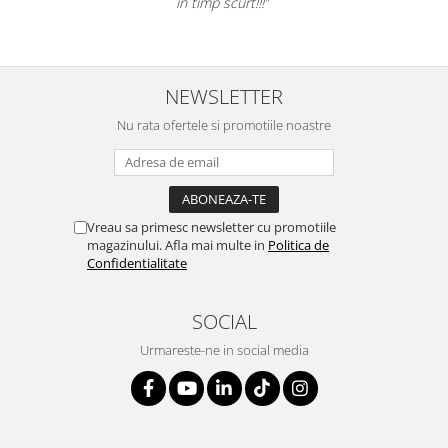
în timp scurt!!!”
Table magnetice (whiteboard-uri)
Electronice si accesorii tech
Gadgeturi mobile
NEWSLETTER
Securitate digitala
Adaptoare de calatorie
Nu rata ofertele si promotiile noastre
Baterii si acumulatori
Cabluri si conectivitate
Incarcatoare wireless
Vreau sa primesc newsletter cu promotiile
magazinului. Afla mai multe in
Politica de
Incarcatoare cu fir si auto
Confidentialitate
Ceasuri smart - Smartwatch
Baterii externe - Powerbanks
SOCIAL
Accesorii localizare (FindMy)
Urmareste-ne in social media
Cartuse, tonere, consumabile PC
Standuri PC si suporturi
ergonomice