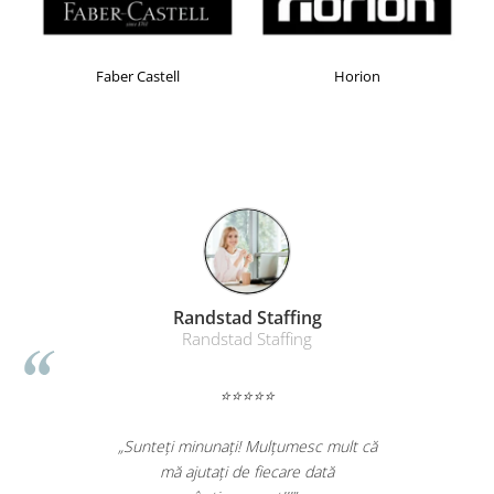
Masti de protectie respiratorie
Sepci, caciuli si esarfe
Faber Castell
Horion
Pachete promotionale
Accesorii pentru protectia muncii
Sosete de lucru
Branturi
Diverse accesorii
Articole de unica folosinta
Copii - tricouri si hanorace
Comunicare si prezentare
Randstad Staffing
Flipchart-uri
Randstad Staffing
Ecrane Interactive
⭐⭐⭐⭐⭐
Sisteme de afisare
Ecrane de proiectie
„Sunteți minunați! Mulțumesc mult că
Accesorii prezentare
mă ajutați de fiecare dată