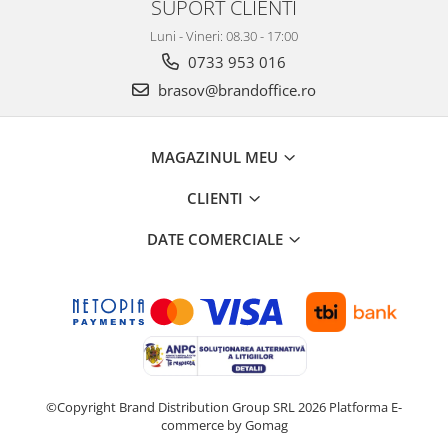
SUPORT CLIENTI
Suporturi si huse telefoane &
tablete
Luni - Vineri: 08.30 - 17:00
Periferice PC si accesorii
0733 953 016
Ergnonomice
brasov@brandoffice.ro
Audio
Boxe portabile
MAGAZINUL MEU
Casti
Tehnica si mobilier pentru birou
CLIENTI
Laminatoare
DATE COMERCIALE
Folii laminare
Accesorii mobilier
Ghilotine și Trimmere
Calculatoare de birou
Distrugatoare documente
Cosuri de gunoi pentru birou
©Copyright Brand Distribution Group SRL 2026
Platforma E-
commerce by Gomag
Scaune, birouri si produse