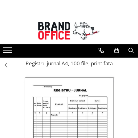
Toate Produsele
Unitate Protejata - PRODUCTIE
Hartie copiator si produse
tipografice
Produse consumabile din hartie
Registru jurnal A4, 100 file, print fata
Detergenti si dezinfectanti
Formulare tipizate
Saci menajeri (Unitate Protejata)
Agende, calendare si organizatoare
Agende personalizabile
Organizatoare business
Birotica si papetarie
Hartie si articole din hartie