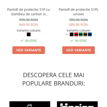
Camasi
Pantaloni
Pantofi de protectie S1P cu
Pantofi de protectie S1PL
Pantaloni cu pieptar
bombeu de carbon si
unisex
inchidere BOAÂ® Fit
Hanorace
999,90 RON
789,90 RON
849,90 RON
689,90 RON
Jachete
Varianta culoare:
Varianta culoare:
Impermeabile
Veste
IN STOC
IN STOC
Reflectorizante
VEZI VARIANTE
VEZI VARIANTE
Incaltaminte
Incaltaminte de lucru si protectie
Incaltaminte de oras si munte
Echipamente medicale
DESCOPERA CELE MAI
Manusi de protectie
POPULARE BRANDURI:
Accesorii pentru protectia capului
Casti de protectie
Antifoane
Ochelari de protectie si viziere