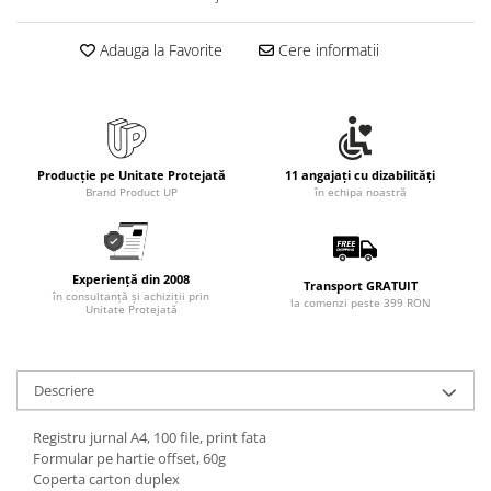
Rollere
Finelinere
Adauga la Favorite
Cere informatii
Textmarkere
Markere diverse
Carioci si creioane colorate
Rezerve instrumente scris
Producție pe Unitate Protejată
11 angajați cu dizabilități
Tavite documente si suporturi
Brand Product UP
în echipa noastră
Ascutitori, radiere, agrafe
Foarfece pentru birou
Curatenie si igiena
Experiență din 2008
Transport GRATUIT
în consultanță și achiziții prin
la comenzi peste 399 RON
Produse Antibacteriene
Unitate Protejată
Articole pentru baie
Articole pentru bucatarie
Descriere
Maturi, mopuri si galeti
Registru jurnal A4, 100 file, print fata
Hartie igienica, prosoape hartie si
Formular pe hartie offset, 60g
dispensere
Coperta carton duplex