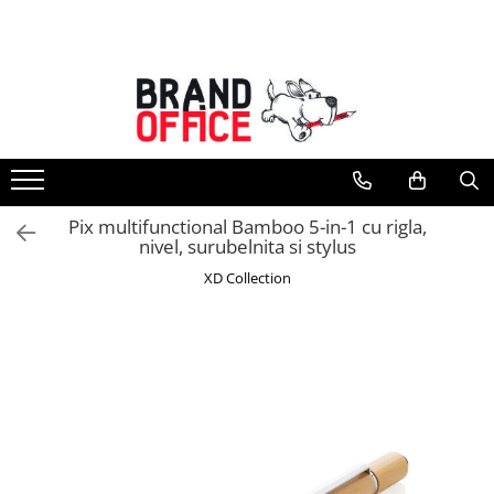
Toate Produsele
Unitate Protejata - PRODUCTIE
Hartie copiator si produse
tipografice
Produse consumabile din hartie
Pix multifunctional Bamboo 5-in-1 cu rigla,
Detergenti si dezinfectanti
nivel, surubelnita si stylus
Formulare tipizate
XD Collection
Saci menajeri (Unitate Protejata)
Agende, calendare si organizatoare
Agende personalizabile
Organizatoare business
Birotica si papetarie
Hartie si articole din hartie