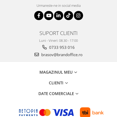
Suporturi si huse telefoane &
Urmareste-ne in social media
tablete
Periferice PC si accesorii
Ergnonomice
Audio
SUPORT CLIENTI
Boxe portabile
Luni - Vineri: 08.30 - 17:00
Casti
0733 953 016
Tehnica si mobilier pentru birou
brasov@brandoffice.ro
Laminatoare
Folii laminare
MAGAZINUL MEU
Accesorii mobilier
Ghilotine și Trimmere
CLIENTI
Calculatoare de birou
DATE COMERCIALE
Distrugatoare documente
Cosuri de gunoi pentru birou
Scaune, birouri si produse