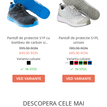
Camasi
Pantaloni
Pantaloni cu pieptar
Hanorace
Jachete
Impermeabile
Pantofi de protectie S1P cu
Pantofi de protectie S1PL
Veste
bombeu de carbon si
unisex
Reflectorizante
inchidere BOAÂ® Fit
999,90 RON
789,90 RON
Incaltaminte
849,90 RON
689,90 RON
Incaltaminte de lucru si protectie
Varianta culoare:
Varianta culoare:
Incaltaminte de oras si munte
IN STOC
IN STOC
Echipamente medicale
Manusi de protectie
VEZI VARIANTE
VEZI VARIANTE
Accesorii pentru protectia capului
Casti de protectie
Antifoane
DESCOPERA CELE MAI
Ochelari de protectie si viziere