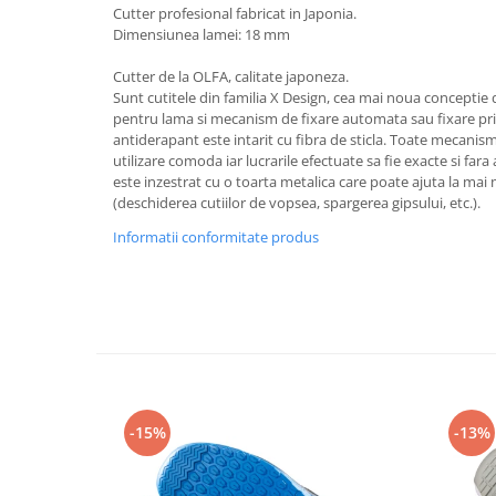
Rollere
Cutter profesional fabricat in Japonia.
Dimensiunea lamei: 18 mm
Finelinere
Textmarkere
Cutter de la OLFA, calitate japoneza.
Markere diverse
Sunt cutitele din familia X Design, cea mai noua conceptie 
pentru lama si mecanism de fixare automata sau fixare p
Carioci si creioane colorate
antiderapant este intarit cu fibra de sticla. Toate mecanis
Rezerve instrumente scris
utilizare comoda iar lucrarile efectuate sa fie exacte si far
Tavite documente si suporturi
este inzestrat cu o toarta metalica care poate ajuta la mai
(deschiderea cutiilor de vopsea, spargerea gipsului, etc.).
Ascutitori, radiere, agrafe
Informatii conformitate produs
Foarfece pentru birou
Curatenie si igiena
Produse Antibacteriene
Articole pentru baie
Articole pentru bucatarie
Maturi, mopuri si galeti
-15%
-13%
Hartie igienica, prosoape hartie si
dispensere