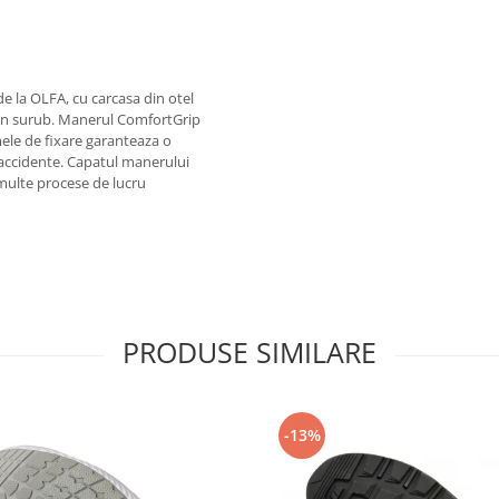
de la OLFA, cu carcasa din otel
rin surub. Manerul ComfortGrip
mele de fixare garanteaza o
a accidente. Capatul manerului
 multe procese de lucru
PRODUSE SIMILARE
-13%