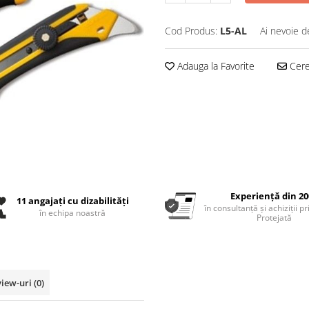
Cod Produs:
L5-AL
Ai nevoie d
Adauga la Favorite
Cere 
Experiență din 20
11 angajați cu dizabilități
în consultanță și achiziții p
în echipa noastră
Protejată
view-uri
(0)