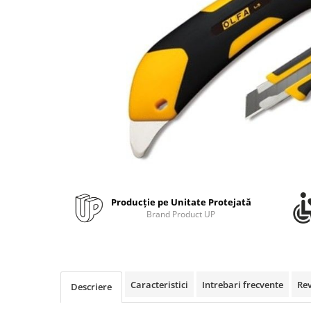
Bibliorafturi, caiete mecanice,
separatoare
Capsatoare, capse si perforatoare
Caiete si blocnotesuri
Dosare, folii protectie si mape
Accesorii diverse pentru birou
Etichetare si ambalare
Arhivare si depozitare
Instrumente de scris
Pixuri de plastic
Producție pe Unitate Protejată
Pixuri metalice
Brand Product UP
Pixuri cu gel
Stilouri
Seturi de scris Premium
Instrumente de scris eco
Caracteristici
Intrebari frecvente
Re
Descriere
Creioane mecanice si grafit