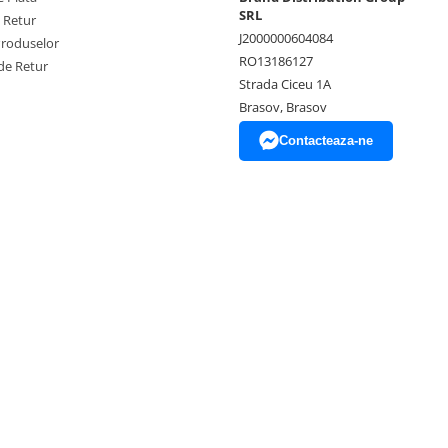
SRL
e Retur
J2000000604084
Produselor
RO13186127
de Retur
Strada Ciceu 1A
Brasov, Brasov
Contacteaza-ne