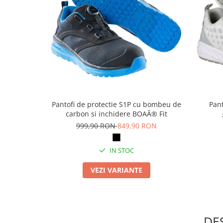
Articole pentru rufe, casa,
geamuri, mobila
Articole pentru birou, suprafete,
pardoseli
Intretinere si odorizante masina
Saci de gunoi
Accesorii pentru curatenie
Tipografie si stampile
Pantofi de protectie S1P cu bombeu de
Pant
carbon si inchidere BOAÂ® Fit
Formulare tipizate
999,90 RON
849,90 RON
Caiete si blocnotesuri
personalizate
IN STOC
Stampile, tusiere si tus
VEZI VARIANTE
Protectia muncii si Imbracaminte
Imbracaminte
Tricouri
Bluze & Pulovere
DE