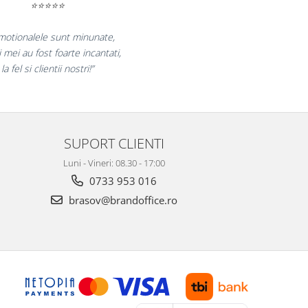
⭐⭐⭐⭐⭐
„Ne bucuram pentru reluarea colaborarii si
ne declaram multumiti pentru produsele plasate
si finalizate cu succes la timp."
SUPORT CLIENTI
Luni - Vineri: 08.30 - 17:00
0733 953 016
brasov@brandoffice.ro