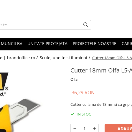
 MUNCII BV
UNITATE PROTEJATA
PROIECTELE NOASTRE
CARI
le | brandoffice.ro /
Scule, unelte si iluminat /
Cutter 18mm Olfa L5-A
Cutter 18mm Olfa L5-
Olfa
36,29 RON
Cutter cu lama de 18mm si cu gri
IN STOC
ADAUG