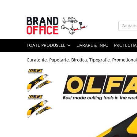
Toate Produsele
Unitate Protejata - PRODUCTIE
Hartie copiator si produse
TOATE PRODUSELE
LIVRARE & INFO
PROTECTIA
tipografice
Produse consumabile din hartie
Curatenie, Papetarie, Birotica, Tipografie, Promotiona
Detergenti si dezinfectanti
Formulare tipizate
Saci menajeri (Unitate Protejata)
Agende, calendare si organizatoare
Agende personalizabile
Organizatoare business
Birotica si papetarie
Hartie si articole din hartie