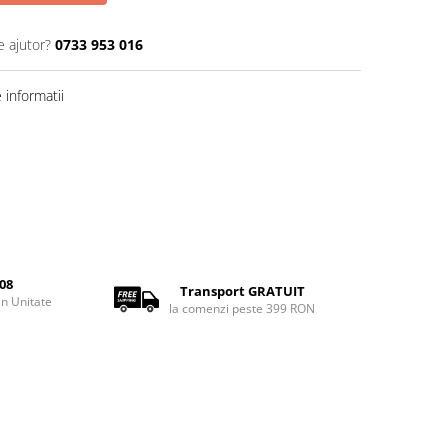
e ajutor?
0733 953 016
informatii
08
Transport GRATUIT
rin Unitate
la comenzi peste 399 RON