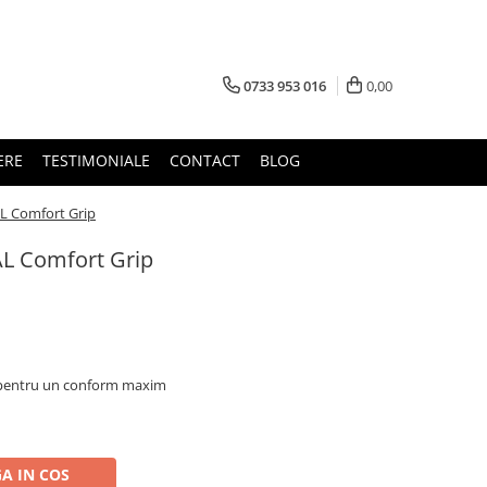
0733 953 016
0,00
ERE
TESTIMONIALE
CONTACT
BLOG
L Comfort Grip
AL Comfort Grip
p pentru un conform maxim
A IN COS