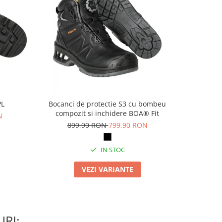
PL
Bocanci de protectie S3 cu bombeu
Pa
compozit si inchidere BOA® Fit
N
69
899,90 RON
799,90 RON
IN STOC
VEZI VARIANTE
RI: