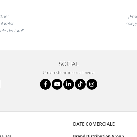
⭐⭐⭐⭐⭐
Promotionalele sunt minunate,
egii mei au fost foarte incantati,
la fel si clientii nostri!”
SOCIAL
Urmareste-ne in social media
DATE COMERCIALE
 Plata
Brand Distribution Group