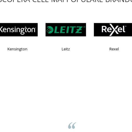
e
Faber Castell
Horion
K
Liamed Brasov
Liamed