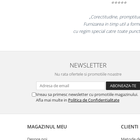
Masti de protectie respiratorie
Sepci, caciuli si esarfe
itudine!
„
Pachete promotionale
ormularelor
col
ctele din tara!"
Accesorii pentru protectia muncii
Sosete de lucru
Branturi
Diverse accesorii
NEWSLETTER
Articole de unica folosinta
Nu rata ofertele si promotiile noastre
Copii - tricouri si hanorace
Comunicare si prezentare
Flipchart-uri
Vreau sa primesc newsletter cu promotiile magazinului.
Afla mai multe in
Politica de Confidentialitate
Ecrane Interactive
Sisteme de afisare
Ecrane de proiectie
MAGAZINUL MEU
CLIENTI
Accesorii prezentare
Despre noi
Metode de