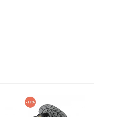
-11%
-14%