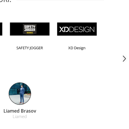
ensington
Leitz
Rexel
Farmacom Brasov
Farmacom