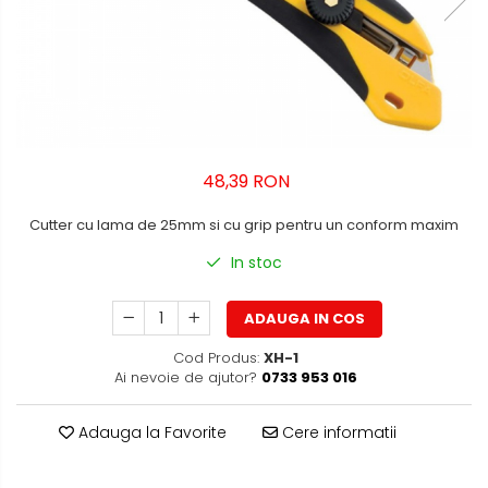
Bibliorafturi, caiete mecanice,
separatoare
Capsatoare, capse si
perforatoare
Caiete si blocnotesuri
Dosare, folii protectie si mape
48,39 RON
Accesorii diverse pentru birou
Cutter cu lama de 25mm si cu grip pentru un conform maxim
Etichetare si ambalare
In stoc
Arhivare si depozitare
Instrumente de scris
ADAUGA IN COS
Pixuri de plastic
Cod Produs:
XH-1
Pixuri metalice
Ai nevoie de ajutor?
0733 953 016
Pixuri cu gel
Stilouri
Adauga la Favorite
Cere informatii
Seturi de scris Premium
Instrumente de scris eco