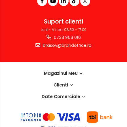
Accesorii localizare (FindMy)
Cartuse, tonere, consumabile
Suport clienti
PC
Standuri PC si suporturi
Luni - Vineri: 08.30 - 17:00
ergonomice
0733 953 016
Suporturi si huse telefoane &
brasov@brandoffice.ro
tablete
Periferice PC si accesorii
Ergnonomice
Audio
Magazinul Meu
Boxe portabile
Clienti
Casti
Date Comerciale
Tehnica si mobilier pentru birou
Laminatoare
Folii laminare
Accesorii mobilier