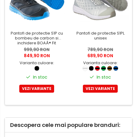
Tricouri
Bluze & Pulovere
Camasi
Pantaloni
Pantofi de protectie S1P cu
Pantofi de protectie S1PL
Pantaloni cu pieptar
bombeu de carbon si
unisex
Hanorace
inchidere BOAÂ® Fit
999,90 RON
789,90 RON
Jachete
849,90 RON
689,90 RON
Impermeabile
Varianta culoare:
Varianta culoare:
Veste
Reflectorizante
In stoc
In stoc
Incaltaminte
VEZI VARIANTE
VEZI VARIANTE
Incaltaminte de lucru si protectie
Incaltaminte de oras si munte
Echipamente medicale
Manusi de protectie
Descopera cele mai populare branduri:
Accesorii pentru protectia
capului