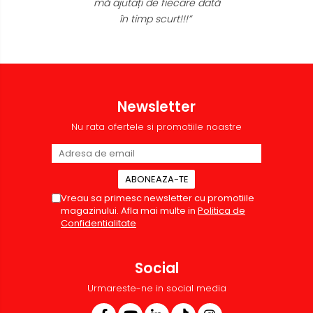
mă ajutați de fiecare dată
Sisteme de afisare
în timp scurt!!!”
Ecrane de proiectie
Accesorii prezentare
Table magnetice (whiteboard-
uri)
Newsletter
Electronice si accesorii tech
Nu rata ofertele si promotiile noastre
Gadgeturi mobile
Securitate digitala
Adaptoare de calatorie
Vreau sa primesc newsletter cu promotiile
Baterii si acumulatori
magazinului. Afla mai multe in
Politica de
Cabluri si conectivitate
Confidentialitate
Incarcatoare wireless
Incarcatoare cu fir si auto
Social
Ceasuri smart - Smartwatch
Urmareste-ne in social media
Baterii externe - Powerbanks