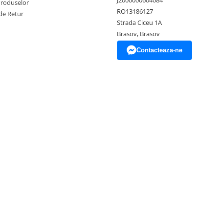
Produselor
RO13186127
de Retur
Strada Ciceu 1A
Brasov, Brasov
Contacteaza-ne