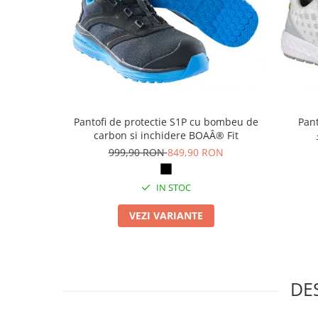
Articole pentru rufe, casa,
geamuri, mobila
Articole pentru birou, suprafete,
pardoseli
Intretinere si odorizante masina
Saci de gunoi
Pantofi de protectie S1P cu bombeu de
Pant
Accesorii pentru curatenie
carbon si inchidere BOAÂ® Fit
Tipografie si stampile
999,90 RON
849,90 RON
Formulare tipizate
Caiete si blocnotesuri
IN STOC
personalizate
VEZI VARIANTE
Stampile, tusiere si tus
Protectia muncii si Imbracaminte
Imbracaminte
DE
Tricouri
Bluze & Pulovere