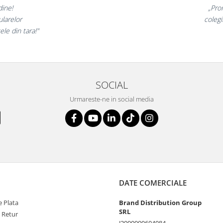
t minunate,
„Ne 
rte incantati,
ne dec
nostri!”
SOCIAL
Urmareste-ne in social media
DATE COMERCIALE
 Plata
Brand Distribution Group
SRL
e Retur
J2000000604084