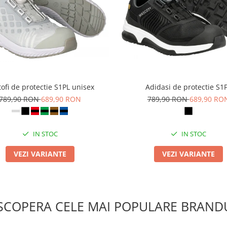
ofi de protectie S1PL unisex
Adidasi de protectie S1
789,90 RON
689,90 RON
789,90 RON
689,90 RO
IN STOC
IN STOC
VEZI VARIANTE
VEZI VARIANTE
SCOPERA CELE MAI POPULARE BRANDU