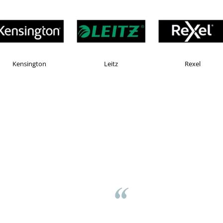
Esselte
Faber Castell
H
asov