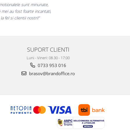
bucuram pentru reluarea colaborarii si
laram multumiti pentru produsele plasate
si finalizate cu succes la timp."
SUPORT CLIENTI
Luni - Vineri: 08.30 - 17:00
0733 953 016
brasov@brandoffice.ro