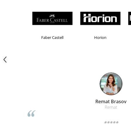
Camasi
Pantaloni
Pantaloni cu pieptar
Hanorace
Jachete
Brand Product UP
Colorissimo
EKOMAX
Impermeabile
Veste
Reflectorizante
Incaltaminte
Incaltaminte de lucru si protectie
Incaltaminte de oras si munte
Echipamente medicale
Manusi de protectie
Liamed Br
Accesorii pentru protectia capului
Liamed
Casti de protectie
Antifoane
⭐⭐⭐⭐⭐
Ochelari de protectie si viziere