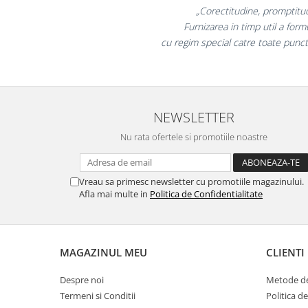
„Promotionalele sun
Masti de protectie respiratorie
colegii mei au fost foa
Sepci, caciuli si esarfe
la fel si clientii 
Pachete promotionale
Accesorii pentru protectia muncii
Sosete de lucru
Branturi
NEWSLETTER
Diverse accesorii
Nu rata ofertele si promotiile noastre
Articole de unica folosinta
Copii - tricouri si hanorace
Vreau sa primesc newsletter cu promotiile magazinului.
Comunicare si prezentare
Afla mai multe in
Politica de Confidentialitate
Flipchart-uri
Ecrane Interactive
Sisteme de afisare
MAGAZINUL MEU
CLIENTI
Ecrane de proiectie
Despre noi
Metode de
Accesorii prezentare
Termeni si Conditii
Politica d