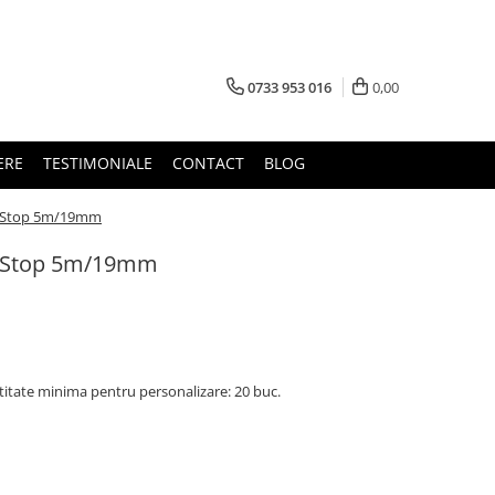
0733 953 016
0,00
ERE
TESTIMONIALE
CONTACT
BLOG
o Stop 5m/19mm
o Stop 5m/19mm
titate minima pentru personalizare: 20 buc.