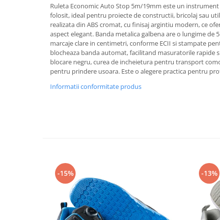
Rollere
Ruleta Economic Auto Stop 5m/19mm este un instrument d
folosit, ideal pentru proiecte de constructii, bricolaj sau uti
Finelinere
realizata din ABS cromat, cu finisaj argintiu modern, ce ofer
Textmarkere
aspect elegant. Banda metalica galbena are o lungime de 5
Markere diverse
marcaje clare in centimetri, conforme ECII si stampate pent
blocheaza banda automat, facilitand masuratorile rapide si
Carioci si creioane colorate
blocare negru, curea de incheietura pentru transport comod 
Rezerve instrumente scris
pentru prindere usoara. Este o alegere practica pentru profe
Tavite documente si suporturi
Informatii conformitate produs
Ascutitori, radiere, agrafe
Foarfece pentru birou
Curatenie si igiena
Produse Antibacteriene
Articole pentru baie
Articole pentru bucatarie
-15%
-13%
Maturi, mopuri si galeti
Hartie igienica, prosoape hartie si
dispensere