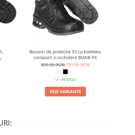
PL
Bocanci de protectie S3 cu bombeu
Pa
compozit si inchidere BOA® Fit
N
69
899,90 RON
799,90 RON
IN STOC
VEZI VARIANTE
RI: