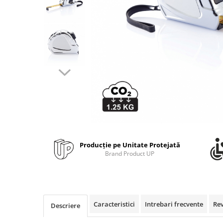
Bibliorafturi, caiete mecanice,
separatoare
Capsatoare, capse si perforatoare
Caiete si blocnotesuri
Dosare, folii protectie si mape
Accesorii diverse pentru birou
Etichetare si ambalare
Arhivare si depozitare
Instrumente de scris
Pixuri de plastic
Producție pe Unitate Protejată
Pixuri metalice
Brand Product UP
Pixuri cu gel
Stilouri
Seturi de scris Premium
Instrumente de scris eco
Caracteristici
Intrebari frecvente
Re
Descriere
Creioane mecanice si grafit