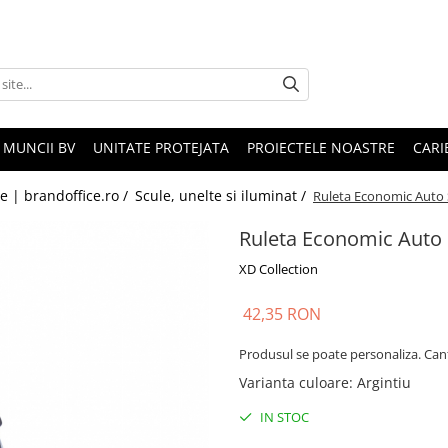
 MUNCII BV
UNITATE PROTEJATA
PROIECTELE NOASTRE
CARI
le | brandoffice.ro /
Scule, unelte si iluminat /
Ruleta Economic Aut
Ruleta Economic Aut
XD Collection
42,35 RON
Produsul se poate personaliza. Can
Varianta culoare
:
Argintiu
IN STOC