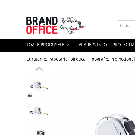
Toate Produsele
Unitate Protejata - PRODUCTIE
Hartie copiator si produse
TOATE PRODUSELE
LIVRARE & INFO
PROTECTIA
tipografice
Produse consumabile din hartie
Curatenie, Papetarie, Birotica, Tipografie, Promotiona
Detergenti si dezinfectanti
Formulare tipizate
Saci menajeri (Unitate Protejata)
Agende, calendare si organizatoare
Agende personalizabile
Organizatoare business
Birotica si papetarie
Hartie si articole din hartie