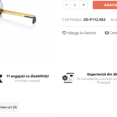
ADAUG
Cod Produs:
XD-P112.052
Ai n
Adauga la Favorite
Cere 
Experiență din 20
11 angajați cu dizabilități
în consultanță și achiziții p
în echipa noastră
Protejată
view-uri
(0)