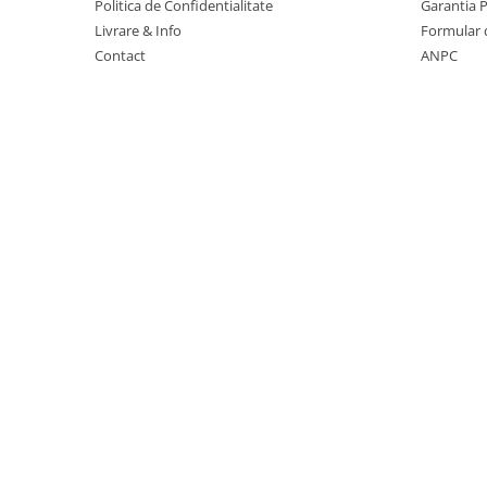
Politica de Confidentialitate
Garantia 
Table magnetice (whiteboard-uri)
Livrare & Info
Formular 
Electronice si accesorii tech
Contact
ANPC
Gadgeturi mobile
Securitate digitala
Adaptoare de calatorie
Baterii si acumulatori
Cabluri si conectivitate
Incarcatoare wireless
Incarcatoare cu fir si auto
Ceasuri smart - Smartwatch
Baterii externe - Powerbanks
Accesorii localizare (FindMy)
Cartuse, tonere, consumabile PC
Standuri PC si suporturi
ergonomice