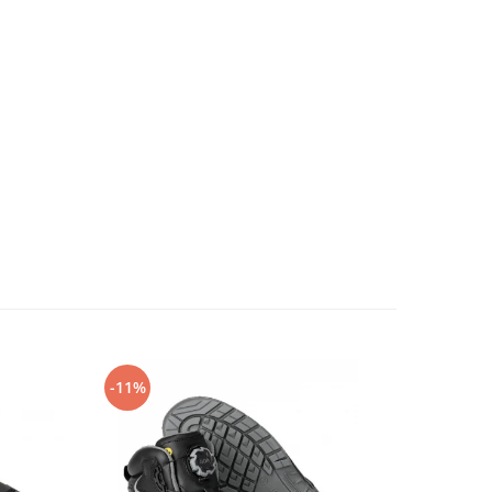
-11%
-14%