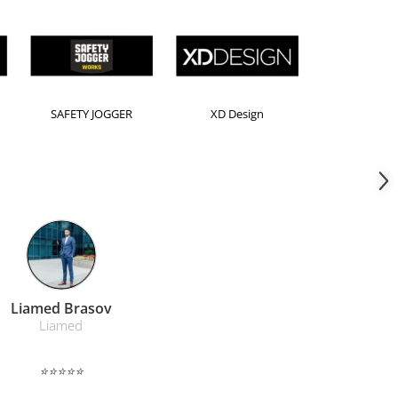
orion
Kensington
Leitz
Farmacom Brasov
Farmacom
⭐⭐⭐⭐⭐