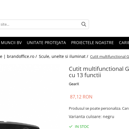
 MUNCII BV
UNITATE PROTEJATA
PROIECTELE NOASTRE
CARI
le | brandoffice.ro /
Scule, unelte si iluminat /
Cutit multifunctional G
Cutit multifunctional G
cu 13 functii
GearX
87,12 RON
Produsul se poate personaliza. Can
Varianta culoare
:
negru
IN STOC