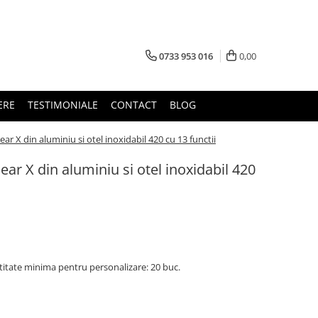
0733 953 016
0,00
ERE
TESTIMONIALE
CONTACT
BLOG
ear X din aluminiu si otel inoxidabil 420 cu 13 functii
ear X din aluminiu si otel inoxidabil 420
titate minima pentru personalizare: 20 buc.