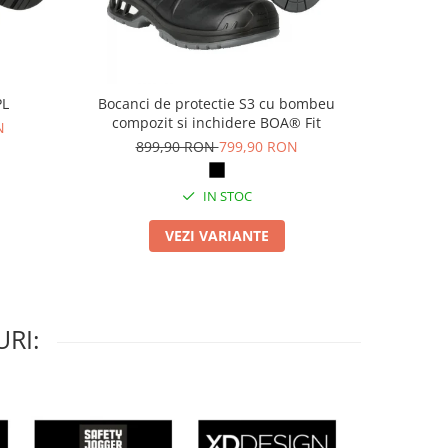
PL
Bocanci de protectie S3 cu bombeu
Pa
compozit si inchidere BOA® Fit
N
69
899,90 RON
799,90 RON
IN STOC
VEZI VARIANTE
RI: