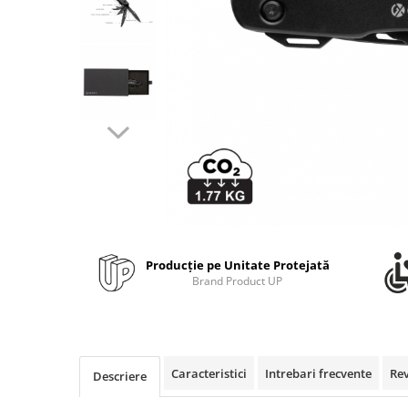
Bibliorafturi, caiete mecanice,
separatoare
Capsatoare, capse si perforatoare
Caiete si blocnotesuri
Dosare, folii protectie si mape
Accesorii diverse pentru birou
Etichetare si ambalare
Arhivare si depozitare
Instrumente de scris
Pixuri de plastic
Producție pe Unitate Protejată
Pixuri metalice
Brand Product UP
Pixuri cu gel
Stilouri
Seturi de scris Premium
Instrumente de scris eco
Caracteristici
Intrebari frecvente
Re
Descriere
Creioane mecanice si grafit