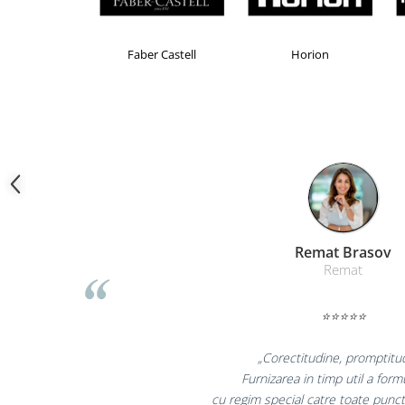
Camasi
Pantaloni
Pantaloni cu pieptar
Brand Product UP
Colorissimo
EKOM
Hanorace
Jachete
Impermeabile
Veste
Reflectorizante
Incaltaminte
Incaltaminte de lucru si protectie
Incaltaminte de oras si munte
Liamed Bras
Echipamente medicale
Liamed
Manusi de protectie
⭐⭐⭐⭐⭐
Accesorii pentru protectia capului
Casti de protectie
„Promotionalele sunt 
Antifoane
colegii mei au fost foart
Ochelari de protectie si viziere
la fel si clientii no