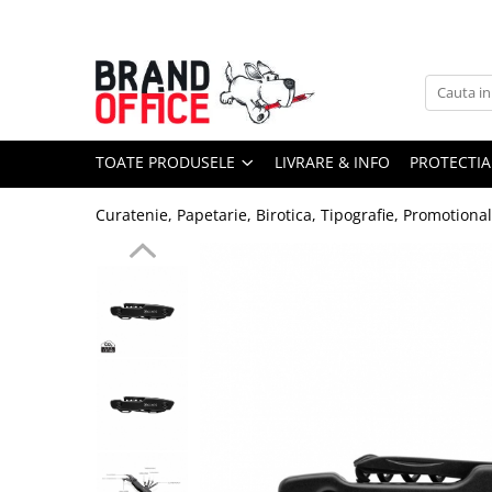
Toate Produsele
Unitate Protejata - PRODUCTIE
Hartie copiator si produse
TOATE PRODUSELE
LIVRARE & INFO
PROTECTIA
tipografice
Produse consumabile din hartie
Curatenie, Papetarie, Birotica, Tipografie, Promotiona
Detergenti si dezinfectanti
Formulare tipizate
Saci menajeri (Unitate Protejata)
Agende, calendare si organizatoare
Agende personalizabile
Organizatoare business
Birotica si papetarie
Hartie si articole din hartie