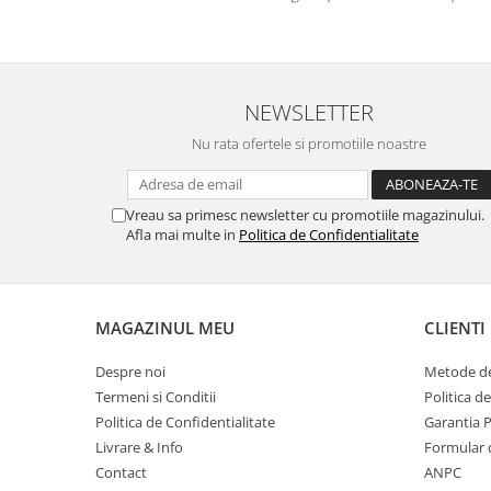
Masti de protectie respiratorie
Sepci, caciuli si esarfe
Pachete promotionale
NEWSLETTER
Accesorii pentru protectia muncii
Nu rata ofertele si promotiile noastre
Sosete de lucru
Branturi
Diverse accesorii
Vreau sa primesc newsletter cu promotiile magazinului.
Articole de unica folosinta
Afla mai multe in
Politica de Confidentialitate
Copii - tricouri si hanorace
Comunicare si prezentare
MAGAZINUL MEU
CLIENTI
Flipchart-uri
Ecrane Interactive
Despre noi
Metode de
Sisteme de afisare
Termeni si Conditii
Politica d
Politica de Confidentialitate
Garantia 
Ecrane de proiectie
Livrare & Info
Formular 
Accesorii prezentare
Contact
ANPC