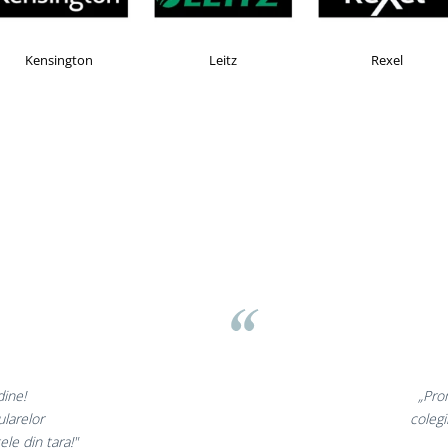
AX
Esselte
Faber Castell
ov
minunate,
„Ne b
e incantati,
ne decla
stri!”