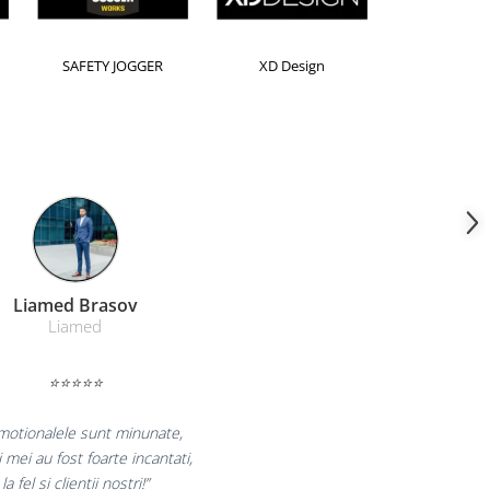
Horion
Kensington
Leitz
Farmacom Brasov
Farmacom
⭐⭐⭐⭐⭐
ucuram pentru reluarea colaborarii si
ram multumiti pentru produsele plasate
si finalizate cu succes la timp."