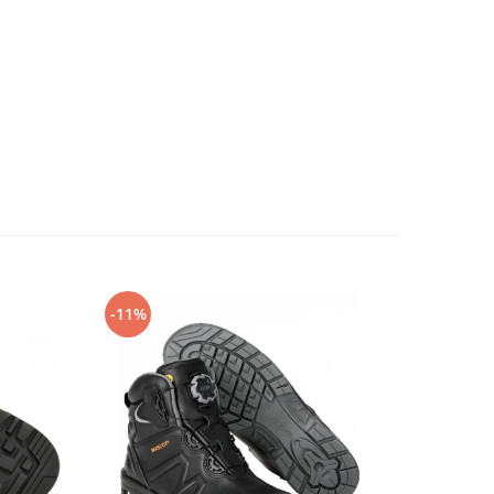
-11%
-14%