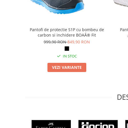
Articole pentru rufe, casa,
geamuri, mobila
Articole pentru birou, suprafete,
pardoseli
Pantofi de protectie S1P cu bombeu de
Pant
Intretinere si odorizante masina
carbon si inchidere BOAÂ® Fit
Saci de gunoi
999,90 RON
849,90 RON
Accesorii pentru curatenie
IN STOC
Tipografie si stampile
Formulare tipizate
VEZI VARIANTE
Caiete si blocnotesuri
personalizate
Stampile, tusiere si tus
DE
Protectia muncii si Imbracaminte
Imbracaminte
Tricouri
Bluze & Pulovere