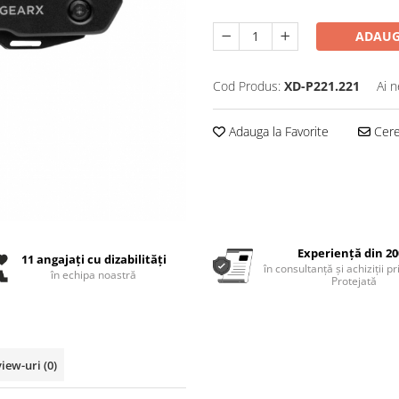
ADAUG
Cod Produs:
XD-P221.221
Ai n
Adauga la Favorite
Cere 
Experiență din 20
11 angajați cu dizabilități
în consultanță și achiziții p
în echipa noastră
Protejată
view-uri
(0)