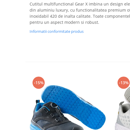
Rollere
Cutitul multifunctional Gear X imbina un design eleg
Finelinere
din aluminiu luxury, cu functionalitatea premium of
inoxidabil 420 de inalta calitate. Toate componentel
Textmarkere
pentru un aspect modern si robust.
Markere diverse
Informatii conformitate produs
Carioci si creioane colorate
Rezerve instrumente scris
Tavite documente si suporturi
Ascutitori, radiere, agrafe
Foarfece pentru birou
Curatenie si igiena
Produse Antibacteriene
-15%
-13%
Articole pentru baie
Articole pentru bucatarie
Maturi, mopuri si galeti
Hartie igienica, prosoape hartie si
dispensere