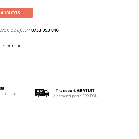
A IN COS
evoie de ajutor?
0733 953 016
informatii
08
Transport GRATUIT
rin Unitate
la comenzi peste 399 RON