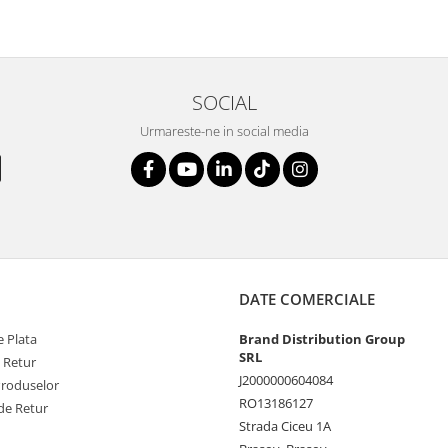
SOCIAL
Urmareste-ne in social media
DATE COMERCIALE
 Plata
Brand Distribution Group
SRL
e Retur
J2000000604084
Produselor
RO13186127
de Retur
Strada Ciceu 1A