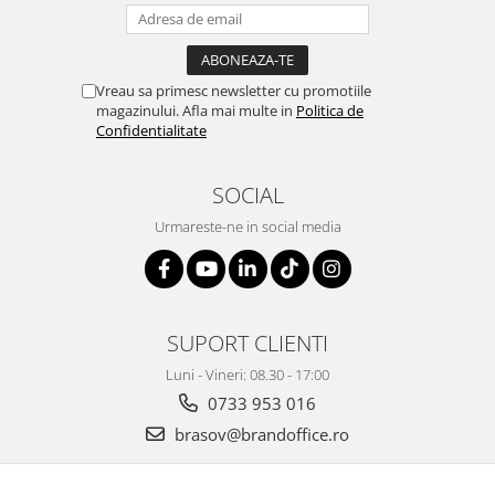
Suporturi si huse telefoane &
tablete
Periferice PC si accesorii
Ergnonomice
Vreau sa primesc newsletter cu promotiile
magazinului. Afla mai multe in
Politica de
Audio
Confidentialitate
Boxe portabile
Casti
SOCIAL
Tehnica si mobilier pentru birou
Urmareste-ne in social media
Laminatoare
Folii laminare
Accesorii mobilier
SUPORT CLIENTI
Ghilotine și Trimmere
Luni - Vineri: 08.30 - 17:00
Calculatoare de birou
0733 953 016
Distrugatoare documente
brasov@brandoffice.ro
Cosuri de gunoi pentru birou
Scaune, birouri si produse