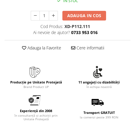
IN STOC
Rollere
Finelinere
ADAUGA IN COS
Textmarkere
Markere diverse
Cod Produs:
XD-P112.111
Ai nevoie de ajutor?
0733 953 016
Carioci si creioane colorate
Rezerve instrumente scris
Adauga la Favorite
Cere informatii
Tavite documente si suporturi
Ascutitori, radiere, agrafe
Foarfece pentru birou
Curatenie si igiena
Producție pe Unitate Protejată
11 angajați cu dizabilități
Produse Antibacteriene
Brand Product UP
în echipa noastră
Articole pentru baie
Articole pentru bucatarie
Experiență din 2008
Maturi, mopuri si galeti
Transport GRATUIT
în consultanță și achiziții prin
la comenzi peste 399 RON
Unitate Protejată
Hartie igienica, prosoape hartie si
dispensere