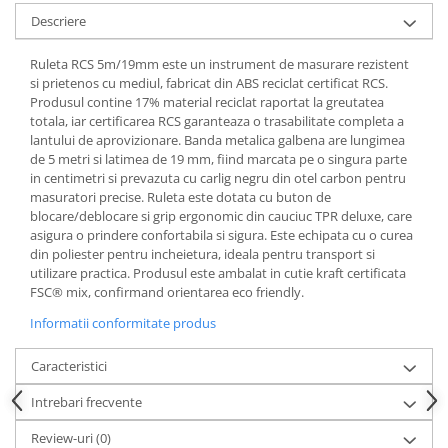
Articole pentru rufe, casa,
Descriere
geamuri, mobila
Articole pentru birou, suprafete,
Ruleta RCS 5m/19mm este un instrument de masurare rezistent
pardoseli
si prietenos cu mediul, fabricat din ABS reciclat certificat RCS.
Produsul contine 17% material reciclat raportat la greutatea
Intretinere si odorizante masina
totala, iar certificarea RCS garanteaza o trasabilitate completa a
lantului de aprovizionare. Banda metalica galbena are lungimea
Saci de gunoi
de 5 metri si latimea de 19 mm, fiind marcata pe o singura parte
Accesorii pentru curatenie
in centimetri si prevazuta cu carlig negru din otel carbon pentru
masuratori precise. Ruleta este dotata cu buton de
Tipografie si stampile
blocare/deblocare si grip ergonomic din cauciuc TPR deluxe, care
Formulare tipizate
asigura o prindere confortabila si sigura. Este echipata cu o curea
din poliester pentru incheietura, ideala pentru transport si
Caiete si blocnotesuri
utilizare practica. Produsul este ambalat in cutie kraft certificata
personalizate
FSC® mix, confirmand orientarea eco friendly.
Stampile, tusiere si tus
Informatii conformitate produs
Protectia muncii si Imbracaminte
Caracteristici
Imbracaminte
Tricouri
Intrebari frecvente
Bluze & Pulovere
Review-uri
(0)