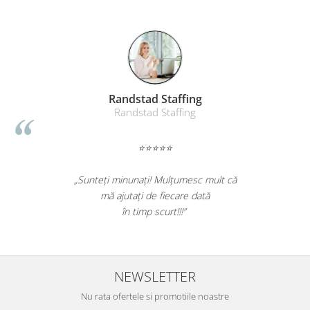
Table magnetice (whiteboard-uri)
Electronice si accesorii tech
Gadgeturi mobile
Securitate digitala
Adaptoare de calatorie
Randstad Staffing
Baterii si acumulatori
Randstad Staffing
Cabluri si conectivitate
⭐⭐⭐⭐⭐
Incarcatoare wireless
Incarcatoare cu fir si auto
„Sunteți minunați! Mulțumesc mult că
Ceasuri smart - Smartwatch
mă ajutați de fiecare dată
în timp scurt!!!”
Baterii externe - Powerbanks
Accesorii localizare (FindMy)
Cartuse, tonere, consumabile PC
NEWSLETTER
Standuri PC si suporturi
ergonomice
Nu rata ofertele si promotiile noastre