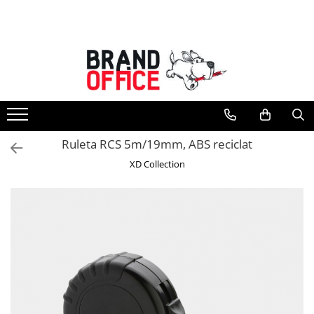
Toate Produsele
Unitate Protejata - PRODUCTIE
Hartie copiator si produse
tipografice
Produse consumabile din hartie
Ruleta RCS 5m/19mm, ABS reciclat
Detergenti si dezinfectanti
XD Collection
Formulare tipizate
Saci menajeri (Unitate Protejata)
Agende, calendare si organizatoare
Agende personalizabile
Organizatoare business
Birotica si papetarie
Hartie si articole din hartie