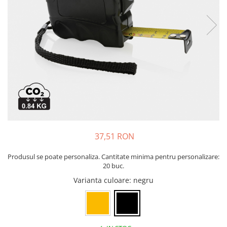
Bibliorafturi, caiete mecanice,
separatoare
Capsatoare, capse si perforatoare
Caiete si blocnotesuri
Dosare, folii protectie si mape
Accesorii diverse pentru birou
Etichetare si ambalare
Arhivare si depozitare
Instrumente de scris
37,51 RON
Pixuri de plastic
Pixuri metalice
Produsul se poate personaliza. Cantitate minima pentru personalizare:
Pixuri cu gel
20 buc.
Stilouri
Varianta culoare
: negru
Seturi de scris Premium
Instrumente de scris eco
Creioane mecanice si grafit