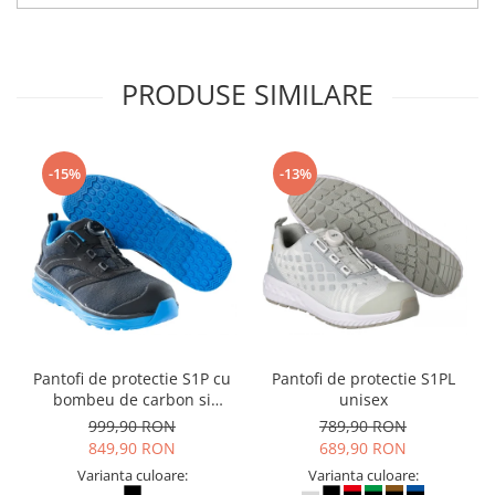
Camasi
Pantaloni
Pantaloni cu pieptar
PRODUSE SIMILARE
Hanorace
Jachete
Impermeabile
-15%
-13%
Veste
Reflectorizante
Incaltaminte
Incaltaminte de lucru si protectie
Incaltaminte de oras si munte
Echipamente medicale
Manusi de protectie
Pantofi de protectie S1P cu
Pantofi de protectie S1PL
Accesorii pentru protectia capului
bombeu de carbon si
unisex
inchidere BOAÂ® Fit
999,90 RON
789,90 RON
Casti de protectie
849,90 RON
689,90 RON
Antifoane
Varianta culoare:
Varianta culoare:
Ochelari de protectie si viziere