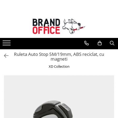
Toate Produsele
Unitate Protejata - PRODUCTIE
Hartie copiator si produse
tipografice
Produse consumabile din hartie
Ruleta Auto Stop 5M/19mm, ABS reciclat, cu
Detergenti si dezinfectanti
magneti
Formulare tipizate
XD Collection
Saci menajeri (Unitate Protejata)
Agende, calendare si organizatoare
Agende personalizabile
Organizatoare business
Birotica si papetarie
Hartie si articole din hartie