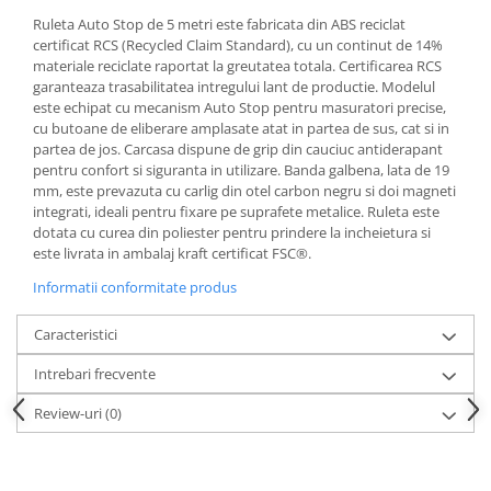
Articole pentru rufe, casa,
Ruleta Auto Stop de 5 metri este fabricata din ABS reciclat
geamuri, mobila
certificat RCS (Recycled Claim Standard), cu un continut de 14%
Articole pentru birou, suprafete,
materiale reciclate raportat la greutatea totala. Certificarea RCS
garanteaza trasabilitatea intregului lant de productie. Modelul
pardoseli
este echipat cu mecanism Auto Stop pentru masuratori precise,
Intretinere si odorizante masina
cu butoane de eliberare amplasate atat in partea de sus, cat si in
partea de jos. Carcasa dispune de grip din cauciuc antiderapant
Saci de gunoi
pentru confort si siguranta in utilizare. Banda galbena, lata de 19
Accesorii pentru curatenie
mm, este prevazuta cu carlig din otel carbon negru si doi magneti
integrati, ideali pentru fixare pe suprafete metalice. Ruleta este
Tipografie si stampile
dotata cu curea din poliester pentru prindere la incheietura si
Formulare tipizate
este livrata in ambalaj kraft certificat FSC®.
Caiete si blocnotesuri
Informatii conformitate produs
personalizate
Caracteristici
Stampile, tusiere si tus
Intrebari frecvente
Protectia muncii si Imbracaminte
Imbracaminte
Review-uri
(0)
Tricouri
Bluze & Pulovere