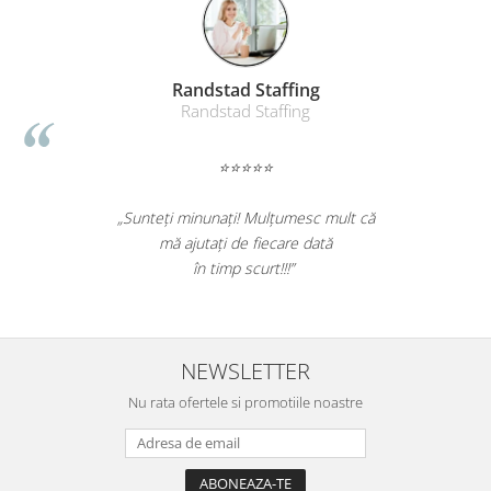
Table magnetice (whiteboard-uri)
Electronice si accesorii tech
Gadgeturi mobile
Randstad Staffing
Securitate digitala
Randstad Staffing
Adaptoare de calatorie
⭐⭐⭐⭐⭐
Baterii si acumulatori
Cabluri si conectivitate
„Sunteți minunați! Mulțumesc mult că
Incarcatoare wireless
mă ajutați de fiecare dată
în timp scurt!!!”
Incarcatoare cu fir si auto
Ceasuri smart - Smartwatch
Baterii externe - Powerbanks
NEWSLETTER
Accesorii localizare (FindMy)
Nu rata ofertele si promotiile noastre
Cartuse, tonere, consumabile PC
Standuri PC si suporturi
ergonomice