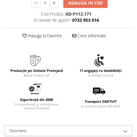
Rollere
ADAUGA IN COS
Finelinere
Cod Produs:
XD-P112.171
Textmarkere
Ai nevoie de ajutor?
0733 953 016
Markere diverse
Carioci si creioane colorate
Adauga la Favorite
Cere informatii
Rezerve instrumente scris
Tavite documente si suporturi
Ascutitori, radiere, agrafe
Foarfece pentru birou
Producție pe Unitate Protejată
11 angajați cu dizabilități
Brand Product UP
în echipa noastră
Curatenie si igiena
Produse Antibacteriene
Articole pentru baie
Experiență din 2008
Transport GRATUIT
în consultanță și achiziții prin
Articole pentru bucatarie
la comenzi peste 399 RON
Unitate Protejată
Maturi, mopuri si galeti
Hartie igienica, prosoape hartie si
dispensere
Descriere