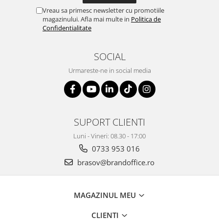
Suporturi si huse telefoane &
Vreau sa primesc newsletter cu promotiile
tablete
magazinului. Afla mai multe in
Politica de
Confidentialitate
Periferice PC si accesorii
Ergnonomice
Audio
SOCIAL
Boxe portabile
Urmareste-ne in social media
Casti
Tehnica si mobilier pentru birou
Laminatoare
SUPORT CLIENTI
Folii laminare
Luni - Vineri: 08.30 - 17:00
Accesorii mobilier
0733 953 016
Ghilotine și Trimmere
brasov@brandoffice.ro
Calculatoare de birou
Distrugatoare documente
MAGAZINUL MEU
Cosuri de gunoi pentru birou
Scaune, birouri si produse
CLIENTI