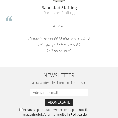
Table magnetice (whiteboard-uri)
Randstad Staffing
Electronice si accesorii tech
Randstad Staffing
Gadgeturi mobile
Securitate digitala
⭐⭐⭐⭐⭐
Adaptoare de calatorie
„Sunteți minunați! Mulțumesc mult că
Baterii si acumulatori
mă ajutați de fiecare dată
Cabluri si conectivitate
în timp scurt!!!”
Incarcatoare wireless
Incarcatoare cu fir si auto
Ceasuri smart - Smartwatch
NEWSLETTER
Baterii externe - Powerbanks
Nu rata ofertele si promotiile noastre
Accesorii localizare (FindMy)
Cartuse, tonere, consumabile PC
Standuri PC si suporturi
Vreau sa primesc newsletter cu promotiile
ergonomice
magazinului. Afla mai multe in
Politica de