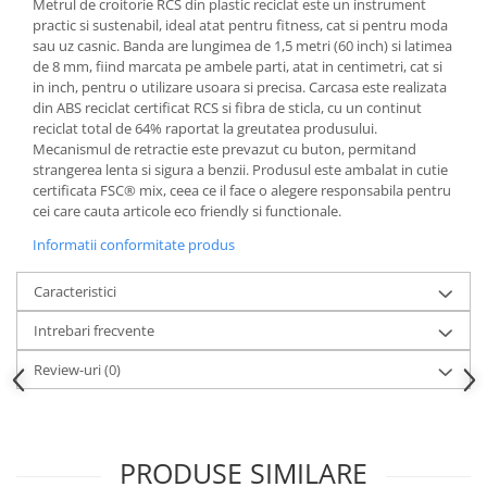
Metrul de croitorie RCS din plastic reciclat este un instrument
Articole pentru rufe, casa,
practic si sustenabil, ideal atat pentru fitness, cat si pentru moda
geamuri, mobila
sau uz casnic. Banda are lungimea de 1,5 metri (60 inch) si latimea
Articole pentru birou, suprafete,
de 8 mm, fiind marcata pe ambele parti, atat in centimetri, cat si
pardoseli
in inch, pentru o utilizare usoara si precisa. Carcasa este realizata
din ABS reciclat certificat RCS si fibra de sticla, cu un continut
Intretinere si odorizante masina
reciclat total de 64% raportat la greutatea produsului.
Mecanismul de retractie este prevazut cu buton, permitand
Saci de gunoi
strangerea lenta si sigura a benzii. Produsul este ambalat in cutie
Accesorii pentru curatenie
certificata FSC® mix, ceea ce il face o alegere responsabila pentru
cei care cauta articole eco friendly si functionale.
Tipografie si stampile
Informatii conformitate produs
Formulare tipizate
Caiete si blocnotesuri
Caracteristici
personalizate
Intrebari frecvente
Stampile, tusiere si tus
Review-uri
(0)
Protectia muncii si Imbracaminte
Imbracaminte
Tricouri
Bluze & Pulovere
PRODUSE SIMILARE