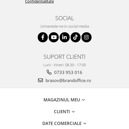
Confidentialitate
Suporturi si huse telefoane &
tablete
SOCIAL
Periferice PC si accesorii
Ergnonomice
Urmareste-ne in social media
Audio
Boxe portabile
Casti
SUPORT CLIENTI
Tehnica si mobilier pentru birou
Laminatoare
Luni - Vineri: 08.30 - 17:00
Folii laminare
0733 953 016
brasov@brandoffice.ro
Accesorii mobilier
Ghilotine și Trimmere
Calculatoare de birou
MAGAZINUL MEU
Distrugatoare documente
CLIENTI
Cosuri de gunoi pentru birou
DATE COMERCIALE
Scaune, birouri si produse