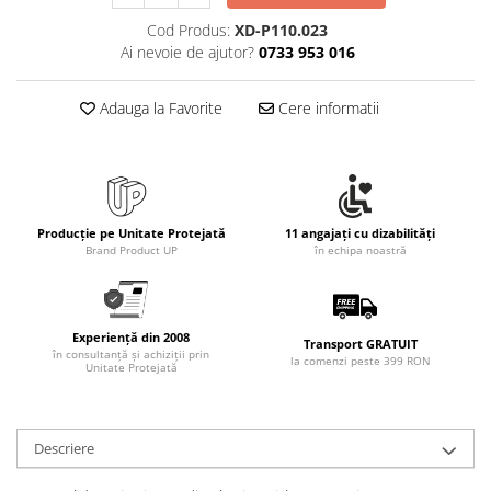
Rollere
Cod Produs:
XD-P110.023
Finelinere
Ai nevoie de ajutor?
0733 953 016
Textmarkere
Markere diverse
Adauga la Favorite
Cere informatii
Carioci si creioane colorate
Rezerve instrumente scris
Tavite documente si suporturi
Ascutitori, radiere, agrafe
Producție pe Unitate Protejată
11 angajați cu dizabilități
Foarfece pentru birou
Brand Product UP
în echipa noastră
Curatenie si igiena
Produse Antibacteriene
Experiență din 2008
Articole pentru baie
Transport GRATUIT
în consultanță și achiziții prin
la comenzi peste 399 RON
Unitate Protejată
Articole pentru bucatarie
Maturi, mopuri si galeti
Hartie igienica, prosoape hartie si
Descriere
dispensere