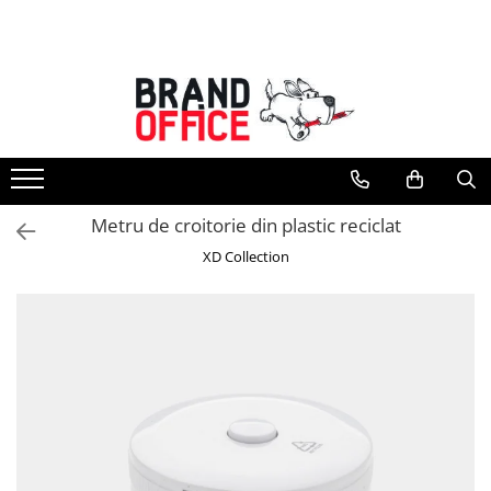
Toate Produsele
Unitate Protejata - PRODUCTIE
Hartie copiator si produse
tipografice
Produse consumabile din hartie
Metru de croitorie din plastic reciclat
Detergenti si dezinfectanti
XD Collection
Formulare tipizate
Saci menajeri (Unitate Protejata)
Agende, calendare si organizatoare
Agende personalizabile
Organizatoare business
Birotica si papetarie
Hartie si articole din hartie