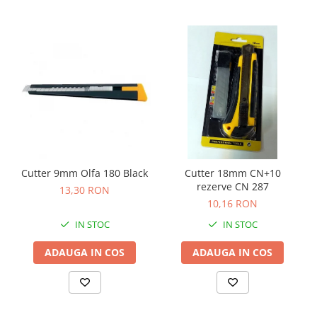
Camasi
Pantaloni
Pantaloni cu pieptar
Hanorace
Jachete
Impermeabile
Veste
Reflectorizante
Incaltaminte
Incaltaminte de lucru si protectie
Cutter 9mm Olfa 180 Black
Cutter 18mm CN+10
rezerve CN 287
13,30 RON
Incaltaminte de oras si munte
10,16 RON
Echipamente medicale
IN STOC
IN STOC
Manusi de protectie
ADAUGA IN COS
ADAUGA IN COS
Accesorii pentru protectia capului
Casti de protectie
Antifoane
Ochelari de protectie si viziere