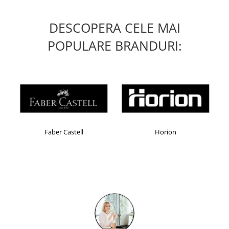
Masti de protectie respiratorie
Sepci, caciuli si esarfe
DESCOPERA CELE MAI
Pachete promotionale
POPULARE BRANDURI:
Accesorii pentru protectia muncii
Sosete de lucru
Branturi
Diverse accesorii
Articole de unica folosinta
Copii - tricouri si hanorace
Faber Castell
Horion
Comunicare si prezentare
Flipchart-uri
Ecrane Interactive
Sisteme de afisare
Ecrane de proiectie
Accesorii prezentare