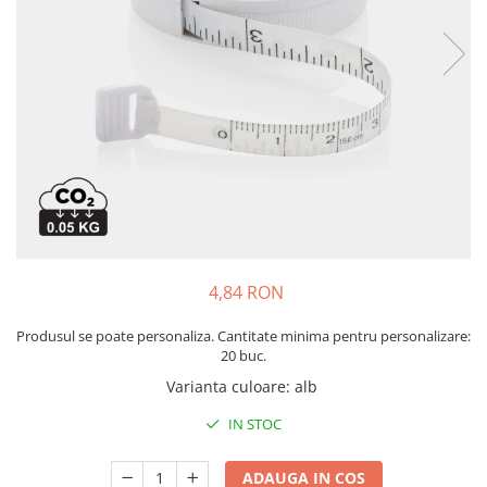
Bibliorafturi, caiete mecanice,
separatoare
Capsatoare, capse si perforatoare
Caiete si blocnotesuri
Dosare, folii protectie si mape
Accesorii diverse pentru birou
Etichetare si ambalare
Arhivare si depozitare
Instrumente de scris
4,84 RON
Pixuri de plastic
Pixuri metalice
Produsul se poate personaliza. Cantitate minima pentru personalizare:
Pixuri cu gel
20 buc.
Stilouri
Varianta culoare
:
alb
Seturi de scris Premium
IN STOC
Instrumente de scris eco
Creioane mecanice si grafit
ADAUGA IN COS