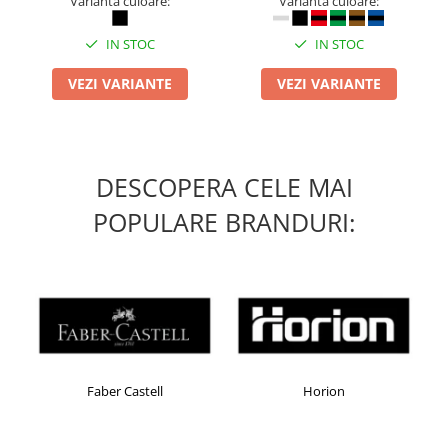
Varianta culoare:
Varianta culoare:
Masti de protectie respiratorie
Sepci, caciuli si esarfe
IN STOC
IN STOC
Pachete promotionale
VEZI VARIANTE
VEZI VARIANTE
Accesorii pentru protectia muncii
Sosete de lucru
Branturi
DESCOPERA CELE MAI
Diverse accesorii
Articole de unica folosinta
POPULARE BRANDURI:
Copii - tricouri si hanorace
Comunicare si prezentare
Flipchart-uri
Ecrane Interactive
Sisteme de afisare
Ecrane de proiectie
Faber Castell
Horion
Accesorii prezentare