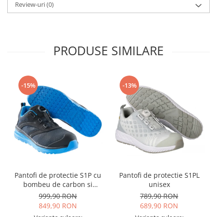
Camasi
Review-uri
(0)
Pantaloni
Pantaloni cu pieptar
Hanorace
PRODUSE SIMILARE
Jachete
Impermeabile
Veste
-15%
-13%
Reflectorizante
Incaltaminte
Incaltaminte de lucru si protectie
Incaltaminte de oras si munte
Echipamente medicale
Manusi de protectie
Accesorii pentru protectia capului
Pantofi de protectie S1P cu
Pantofi de protectie S1PL
bombeu de carbon si
unisex
Casti de protectie
inchidere BOAÂ® Fit
999,90 RON
789,90 RON
Antifoane
849,90 RON
689,90 RON
Ochelari de protectie si viziere