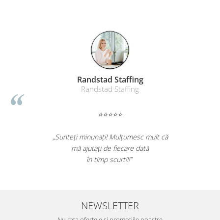
Table magnetice (whiteboard-uri)
Electronice si accesorii tech
Gadgeturi mobile
Securitate digitala
Adaptoare de calatorie
Baterii si acumulatori
Randstad Staffing
Randstad Staffing
Cabluri si conectivitate
Incarcatoare wireless
⭐⭐⭐⭐⭐
Incarcatoare cu fir si auto
„Sunteți minunați! Mulțumesc mult că
Ceasuri smart - Smartwatch
mă ajutați de fiecare dată
Baterii externe - Powerbanks
în timp scurt!!!”
Accesorii localizare (FindMy)
Cartuse, tonere, consumabile PC
Standuri PC si suporturi
NEWSLETTER
ergonomice
Nu rata ofertele si promotiile noastre