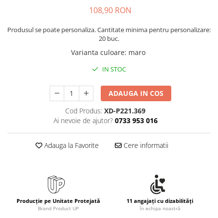
Rollere
108,90 RON
Finelinere
Textmarkere
Produsul se poate personaliza. Cantitate minima pentru personalizare:
20 buc.
Markere diverse
Varianta culoare
:
maro
Carioci si creioane colorate
Rezerve instrumente scris
IN STOC
Tavite documente si suporturi
ADAUGA IN COS
Ascutitori, radiere, agrafe
Foarfece pentru birou
Cod Produs:
XD-P221.369
Ai nevoie de ajutor?
0733 953 016
Curatenie si igiena
Produse Antibacteriene
Adauga la Favorite
Cere informatii
Articole pentru baie
Articole pentru bucatarie
Maturi, mopuri si galeti
Hartie igienica, prosoape hartie si
Producție pe Unitate Protejată
11 angajați cu dizabilități
dispensere
Brand Product UP
în echipa noastră