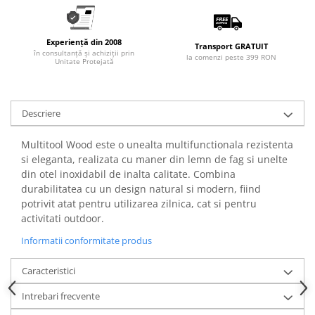
Articole pentru rufe, casa,
geamuri, mobila
Articole pentru birou, suprafete,
Experiență din 2008
Transport GRATUIT
în consultanță și achiziții prin
pardoseli
la comenzi peste 399 RON
Unitate Protejată
Intretinere si odorizante masina
Saci de gunoi
Descriere
Accesorii pentru curatenie
Tipografie si stampile
Multitool Wood este o unealta multifunctionala rezistenta
si eleganta, realizata cu maner din lemn de fag si unelte
Formulare tipizate
din otel inoxidabil de inalta calitate. Combina
Caiete si blocnotesuri
durabilitatea cu un design natural si modern, fiind
personalizate
potrivit atat pentru utilizarea zilnica, cat si pentru
activitati outdoor.
Stampile, tusiere si tus
Informatii conformitate produs
Protectia muncii si Imbracaminte
Imbracaminte
Caracteristici
Tricouri
Intrebari frecvente
Bluze & Pulovere