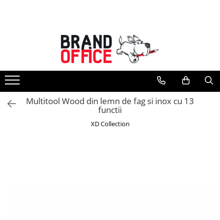
Toate Produsele
Unitate Protejata - PRODUCTIE
Hartie copiator si produse
tipografice
Produse consumabile din hartie
Multitool Wood din lemn de fag si inox cu 13
Detergenti si dezinfectanti
functii
Formulare tipizate
XD Collection
Saci menajeri (Unitate Protejata)
Agende, calendare si organizatoare
Agende personalizabile
Organizatoare business
Birotica si papetarie
Hartie si articole din hartie