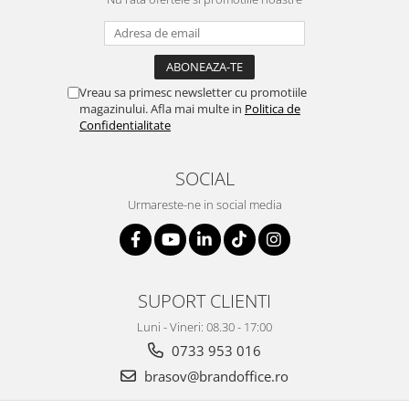
Suporturi si huse telefoane &
tablete
Periferice PC si accesorii
Ergnonomice
Vreau sa primesc newsletter cu promotiile
Audio
magazinului. Afla mai multe in
Politica de
Confidentialitate
Boxe portabile
Casti
SOCIAL
Tehnica si mobilier pentru birou
Laminatoare
Urmareste-ne in social media
Folii laminare
Accesorii mobilier
Ghilotine și Trimmere
SUPORT CLIENTI
Calculatoare de birou
Luni - Vineri: 08.30 - 17:00
Distrugatoare documente
0733 953 016
Cosuri de gunoi pentru birou
brasov@brandoffice.ro
Scaune, birouri si produse