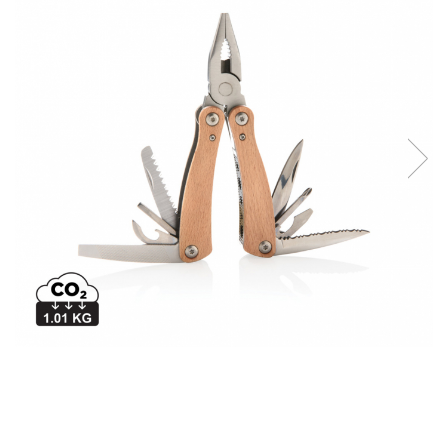
Bibliorafturi, caiete mecanice,
separatoare
Capsatoare, capse si perforatoare
Caiete si blocnotesuri
Dosare, folii protectie si mape
Accesorii diverse pentru birou
Etichetare si ambalare
Arhivare si depozitare
Instrumente de scris
Pixuri de plastic
Pixuri metalice
Pixuri cu gel
Stilouri
Seturi de scris Premium
Instrumente de scris eco
Creioane mecanice si grafit