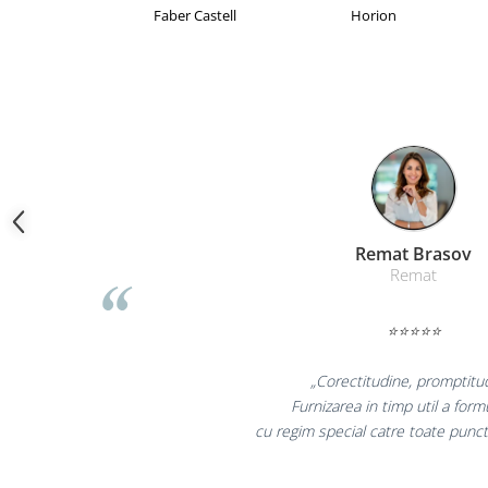
Camasi
Brand Product UP
Colorissimo
EK
Pantaloni
Pantaloni cu pieptar
Hanorace
Jachete
Impermeabile
Veste
Reflectorizante
Incaltaminte
Liamed Braso
Incaltaminte de lucru si protectie
Liamed
Incaltaminte de oras si munte
Echipamente medicale
⭐⭐⭐⭐⭐
Manusi de protectie
„Promotionalele sunt mi
Accesorii pentru protectia capului
colegii mei au fost foarte i
Casti de protectie
la fel si clientii nostr
Antifoane
Ochelari de protectie si viziere