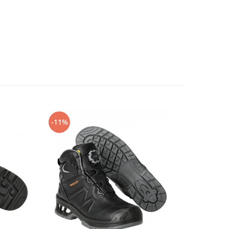
-11%
-14%