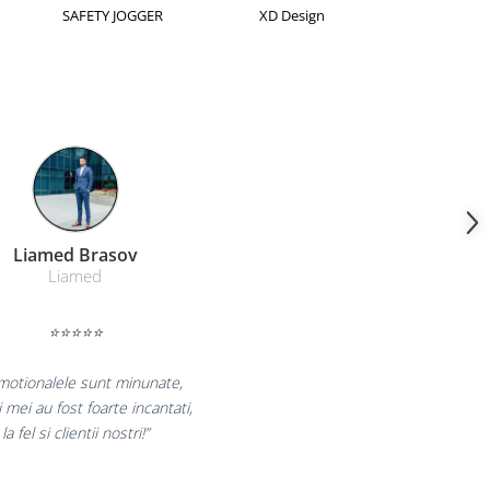
Horion
Kensington
Leitz
Farmacom Brasov
Farmacom
⭐⭐⭐⭐⭐
ram pentru reluarea colaborarii si
m multumiti pentru produsele plasate
 finalizate cu succes la timp."