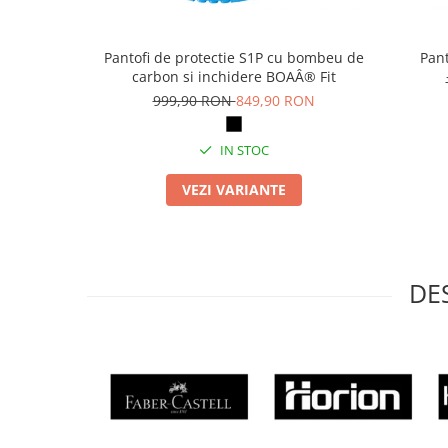
Articole pentru rufe, casa,
geamuri, mobila
Pantofi de protectie S1P cu bombeu de
Pant
Articole pentru birou, suprafete,
carbon si inchidere BOAÂ® Fit
pardoseli
999,90 RON
849,90 RON
Intretinere si odorizante masina
Saci de gunoi
IN STOC
Accesorii pentru curatenie
VEZI VARIANTE
Tipografie si stampile
Formulare tipizate
Caiete si blocnotesuri
personalizate
DE
Stampile, tusiere si tus
Protectia muncii si Imbracaminte
Imbracaminte
Tricouri
Bluze & Pulovere