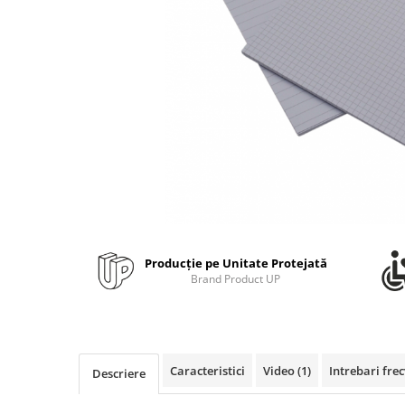
Bibliorafturi, caiete mecanice,
separatoare
Capsatoare, capse si perforatoare
Caiete si blocnotesuri
Dosare, folii protectie si mape
Accesorii diverse pentru birou
Etichetare si ambalare
Arhivare si depozitare
Instrumente de scris
Pixuri de plastic
Producție pe Unitate Protejată
Pixuri metalice
Brand Product UP
Pixuri cu gel
Stilouri
Seturi de scris Premium
Instrumente de scris eco
Caracteristici
Video
(1)
Intrebari fre
Descriere
Creioane mecanice si grafit