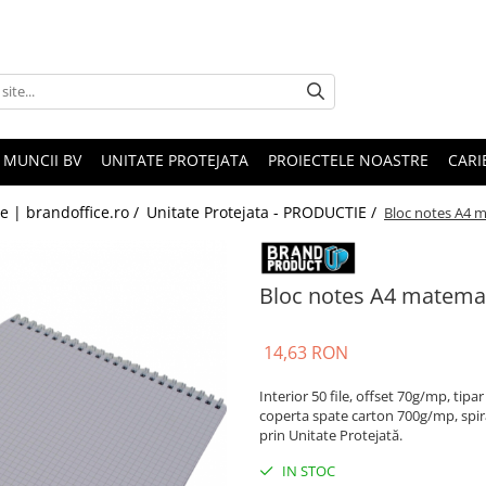
 MUNCII BV
UNITATE PROTEJATA
PROIECTELE NOASTRE
CARI
le | brandoffice.ro /
Unitate Protejata - PRODUCTIE /
Bloc notes A4 m
Bloc notes A4 matemat
14,63 RON
Interior 50 file, offset 70g/mp, tipa
coperta spate carton 700g/mp, spira
prin Unitate Protejată.
IN STOC