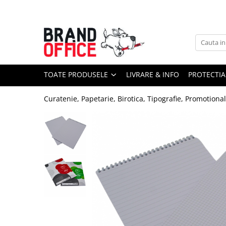
Toate Produsele
Unitate Protejata - PRODUCTIE
Hartie copiator si produse
TOATE PRODUSELE
LIVRARE & INFO
PROTECTIA
tipografice
Produse consumabile din hartie
Curatenie, Papetarie, Birotica, Tipografie, Promotiona
Detergenti si dezinfectanti
Formulare tipizate
Saci menajeri (Unitate Protejata)
Agende, calendare si organizatoare
Agende personalizabile
Organizatoare business
Birotica si papetarie
Hartie si articole din hartie