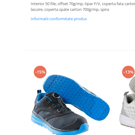
Rollere
Interior 50 file, offset 70g/mp, tipar F/V, coperta fata cart
lacuire, coperta spate carton 700g/mp, spira
Finelinere
Textmarkere
Informatii conformitate produs
Markere diverse
Carioci si creioane colorate
Rezerve instrumente scris
Tavite documente si suporturi
Ascutitori, radiere, agrafe
Foarfece pentru birou
-15%
-13%
Curatenie si igiena
Produse Antibacteriene
Articole pentru baie
Articole pentru bucatarie
Maturi, mopuri si galeti
Hartie igienica, prosoape hartie si
dispensere