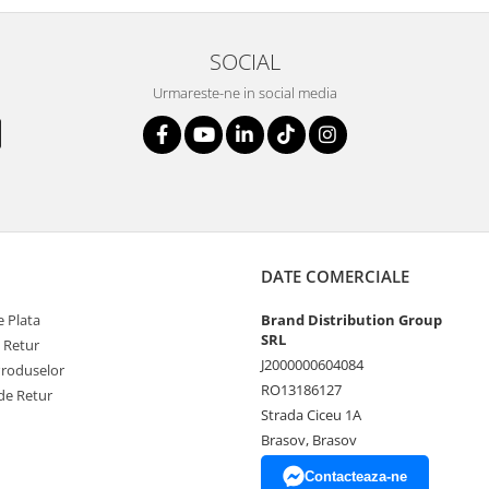
SOCIAL
Urmareste-ne in social media
DATE COMERCIALE
 Plata
Brand Distribution Group
SRL
e Retur
J2000000604084
Produselor
RO13186127
de Retur
Strada Ciceu 1A
Brasov, Brasov
Contacteaza-ne