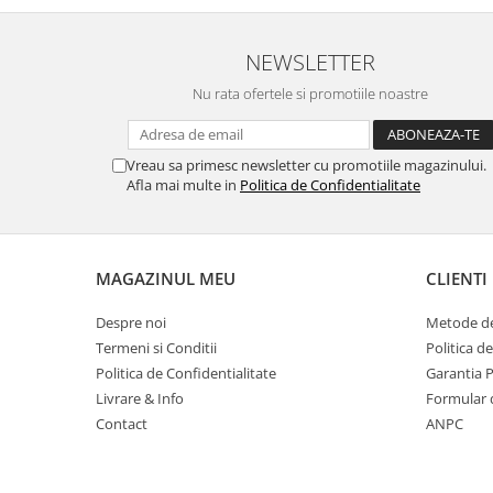
Masti de protectie respiratorie
Sepci, caciuli si esarfe
NEWSLETTER
Pachete promotionale
Nu rata ofertele si promotiile noastre
Accesorii pentru protectia muncii
Sosete de lucru
Vreau sa primesc newsletter cu promotiile magazinului.
Branturi
Afla mai multe in
Politica de Confidentialitate
Diverse accesorii
Articole de unica folosinta
Copii - tricouri si hanorace
MAGAZINUL MEU
CLIENTI
Comunicare si prezentare
Despre noi
Metode de
Flipchart-uri
Termeni si Conditii
Politica d
Ecrane Interactive
Politica de Confidentialitate
Garantia 
Sisteme de afisare
Livrare & Info
Formular 
Contact
ANPC
Ecrane de proiectie
Accesorii prezentare