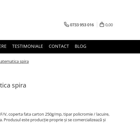
0733 953 016
0,00
ERE
TESTIMONIALE
CONTACT
BLOG
atematica spira
ica spira
r F/V, coperta fata carton 250g/mp, tipar policromie / lacuire,
. Produsul este producție proprie și se comercializează și