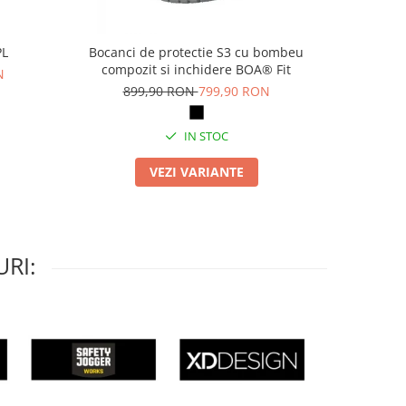
PL
Bocanci de protectie S3 cu bombeu
Pa
compozit si inchidere BOA® Fit
N
69
899,90 RON
799,90 RON
IN STOC
VEZI VARIANTE
RI: