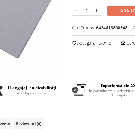
ADAUG
Cod Produs:
6424616800948
Adauga la Favorite
Cere 
Experiență din 20
11 angajați cu dizabilități
în consultanță și achiziții p
în echipa noastră
Protejată
cvente
Review-uri
(0)