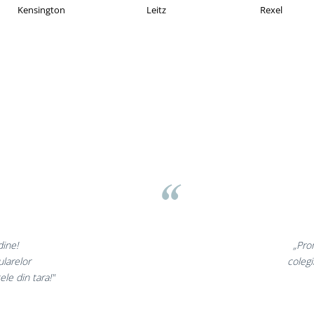
OMAX
Esselte
Faber Castell
v
nunate,
„Ne bucu
ncantati,
ne declara
i!”
si