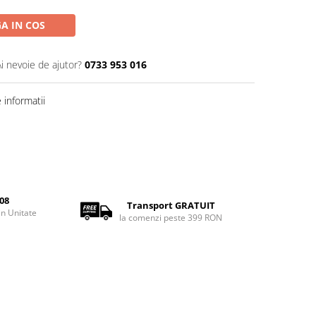
A IN COS
Ai nevoie de ajutor?
0733 953 016
informatii
08
Transport GRATUIT
rin Unitate
la comenzi peste 399 RON