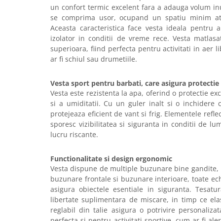
Articole pentru rufe, casa,
un confort termic excelent fara a adauga volum inu
geamuri, mobila
se comprima usor, ocupand un spatiu minim at
Aceasta caracteristica face vesta ideala pentru a
Articole pentru birou, suprafete,
izolator in conditii de vreme rece. Vesta matlasa
pardoseli
superioara, fiind perfecta pentru activitati in aer l
Intretinere si odorizante masina
ar fi schiul sau drumetiile.
Saci de gunoi
Vesta sport pentru barbati, care asigura protectie
Accesorii pentru curatenie
Vesta este rezistenta la apa, oferind o protectie ex
Tipografie si stampile
si a umiditatii. Cu un guler inalt si o inchidere
Formulare tipizate
protejeaza eficient de vant si frig. Elementele refle
sporesc vizibilitatea si siguranta in conditii de l
Caiete si blocnotesuri
lucru riscante.
personalizate
Stampile, tusiere si tus
Functionalitate si design ergonomic
Vesta dispune de multiple buzunare bine gandite, 
Protectia muncii si Imbracaminte
buzunare frontale si buzunare interioare, toate ec
Imbracaminte
asigura obiectele esentiale in siguranta. Tesatur
Tricouri
libertate suplimentara de miscare, in timp ce ela
reglabil din talie asigura o potrivire personalizat
Bluze & Pulovere
perfecta si pentru activitati sportive, cum ar fi ale