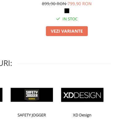
899,90 RON
799,90 RON
IN STOC
VEZI VARIANTE
RI:
Horion
Kensington
Leitz