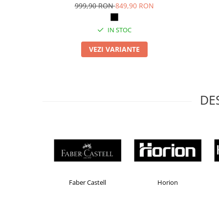
Suporturi si huse telefoane &
999,90 RON
849,90 RON
tablete
Periferice PC si accesorii
IN STOC
Ergnonomice
VEZI VARIANTE
Audio
Boxe portabile
Casti
Tehnica si mobilier pentru birou
DE
Laminatoare
Folii laminare
Accesorii mobilier
Ghilotine și Trimmere
Calculatoare de birou
Distrugatoare documente
Brand Product UP
Colorissimo
EKOMA
Cosuri de gunoi pentru birou
Scaune, birouri si produse