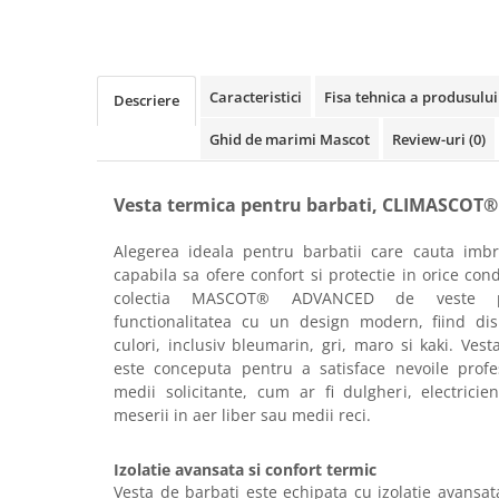
Rollere
Finelinere
Textmarkere
Markere diverse
Caracteristici
Fisa tehnica a produsului
Descriere
Carioci si creioane colorate
Ghid de marimi Mascot
Review-uri
(0)
Rezerve instrumente scris
Tavite documente si suporturi
Vesta termica pentru barbati, CLIMASC
Ascutitori, radiere, agrafe
Foarfece pentru birou
Alegerea ideala pentru barbatii care cauta imbra
capabila sa ofere confort si protectie in orice cond
Curatenie si igiena
colectia MASCOT® ADVANCED de veste pe
Produse Antibacteriene
functionalitatea cu un design modern, fiind disp
culori, inclusiv bleumarin, gri, maro si kaki. Vest
Articole pentru baie
este conceputa pentru a satisface nevoile profes
Articole pentru bucatarie
medii solicitante, cum ar fi dulgheri, electricien
meserii in aer liber sau medii reci.
Maturi, mopuri si galeti
Hartie igienica, prosoape hartie si
Izolatie avansata si confort termic
dispensere
Vesta de barbati este echipata cu izolatie avans