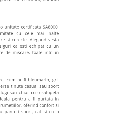
o unitate certificata SA8000,
rmitate cu cele mai inalte
ure si corecte. Alegand vesta
uri ca esti echipat cu un
ate de miscare, toate intr-un
re, cum ar fi bleumarin, gri,
verse tinute casual sau sport
blugi sau chiar cu o salopeta
eala pentru a fi purtata in
rumetiilor, oferind confort si
cu pantofi sport, cat si cu o