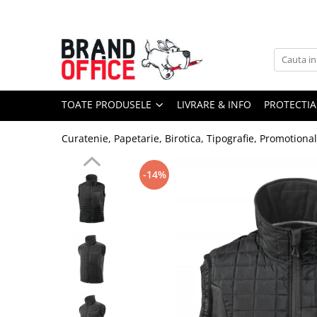
Toate Produsele
Unitate Protejata - PRODUCTIE
Hartie copiator si produse
TOATE PRODUSELE
LIVRARE & INFO
PROTECTIA
tipografice
Produse consumabile din hartie
Curatenie, Papetarie, Birotica, Tipografie, Promotiona
Detergenti si dezinfectanti
Formulare tipizate
-14%
Saci menajeri (Unitate Protejata)
Agende, calendare si organizatoare
Agende personalizabile
Organizatoare business
Birotica si papetarie
Hartie si articole din hartie