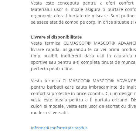
Vesta este conceputa pentru a oferi confort 
Masti de protectie respiratorie
Materialul usor si moale asigura o purtare confo
Sepci, caciuli si esarfe
ergonomic ofera libertate de miscare. Sunt putine
Pachete promotionale
se aseze atat de comod pe corp, in orice situatie si
Accesorii pentru protectia muncii
Livrare si disponibilitate
Sosete de lucru
Vesta termica CLIMASCOT® MASCOT® ADVANCED
Branturi
livrare rapida, asigurandu-te ca vei primi produs
timp posibil. Indiferent daca esti in cautarea u
Diverse accesorii
sportive sau pentru a-ti completa tinuta de munca
Articole de unica folosinta
perfecta pentru tine.
Copii - tricouri si hanorace
Vesta termica CLIMASCOT® MASCOT® ADVANCED 
Comunicare si prezentare
pentru barbatii care cauta imbracaminte de inalta
Flipchart-uri
confort si protectie in orice conditii. Cu un design
vesta este ideala pentru a fi purtata oricand. Di
Ecrane Interactive
culori si modele, vesta este usor de asortat cu div
Sisteme de afisare
modern si versatil.
Ecrane de proiectie
Informatii conformitate produs
Accesorii prezentare