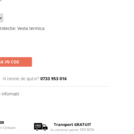
rotectie
:
Vesta termica
A IN COS
Ai nevoie de ajutor?
0733 953 016
informatii
08
Transport GRATUIT
rin Unitate
la comenzi peste 399 RON