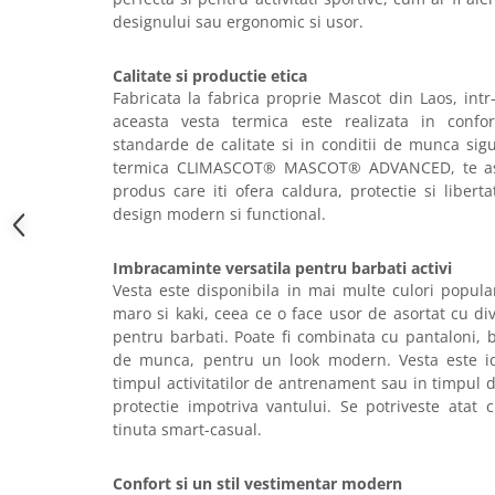
Camasi
designului sau ergonomic si usor.
Pantaloni
Pantaloni cu pieptar
Calitate si productie etica
Hanorace
Fabricata la fabrica proprie Mascot din Laos, intr-
Jachete
aceasta vesta termica este realizata in confo
standarde de calitate si in conditii de munca sig
Impermeabile
termica CLIMASCOT® MASCOT® ADVANCED, te asig
Veste
produs care iti ofera caldura, protectie si libert
Reflectorizante
design modern si functional.
Incaltaminte
Imbracaminte versatila pentru barbati activi
Incaltaminte de lucru si protectie
Vesta este disponibila in mai multe culori popula
Incaltaminte de oras si munte
maro si kaki, ceea ce o face usor de asortat cu di
Echipamente medicale
pentru barbati. Poate fi combinata cu pantaloni, 
de munca, pentru un look modern. Vesta este id
Manusi de protectie
timpul activitatilor de antrenament sau in timpul d
Accesorii pentru protectia capului
protectie impotriva vantului. Se potriveste atat 
Casti de protectie
tinuta smart-casual.
Antifoane
Confort si un stil vestimentar modern
Ochelari de protectie si viziere