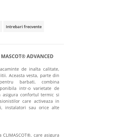
Intrebari frecvente
OT® MASCOT® ADVANCED
caminte de inalta calitate,
itii. Aceasta vesta, parte din
ntru barbati, combina
onibila intr-o varietate de
a asigura confortul termic si
ionistilor care activeaza in
i, instalatori sau orice alte
ata CLIMASCOT®, care asigura