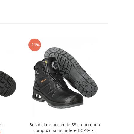
-11%
-14%
PL
Bocanci de protectie S3 cu bombeu
Pa
compozit si inchidere BOA® Fit
N
69