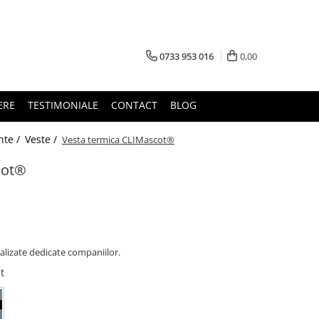
0733 953 016
0,00
ERE
TESTIMONIALE
CONTACT
BLOG
nte /
Veste /
Vesta termica CLIMascot®
cot®
alizate dedicate companiilor.
t