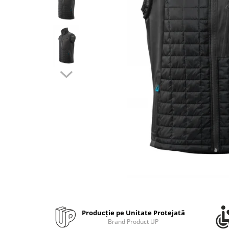
Bibliorafturi, caiete mecanice,
separatoare
Capsatoare, capse si perforatoare
Caiete si blocnotesuri
Dosare, folii protectie si mape
Accesorii diverse pentru birou
Etichetare si ambalare
Arhivare si depozitare
Instrumente de scris
Pixuri de plastic
Pixuri metalice
Pixuri cu gel
Stilouri
Seturi de scris Premium
Instrumente de scris eco
Producție pe Unitate Protejată
Creioane mecanice si grafit
Brand Product UP